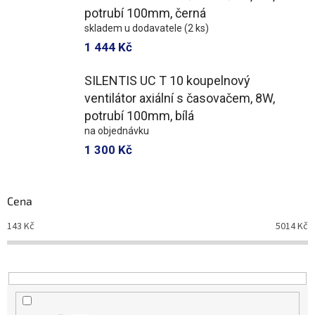
potrubí 100mm, černá
skladem u dodavatele
(2 ks)
1 444 Kč
SILENTIS UC T 10 koupelnový
ventilátor axiální s časovačem, 8W,
potrubí 100mm, bílá
na objednávku
1 300 Kč
Cena
143
Kč
5014
Kč