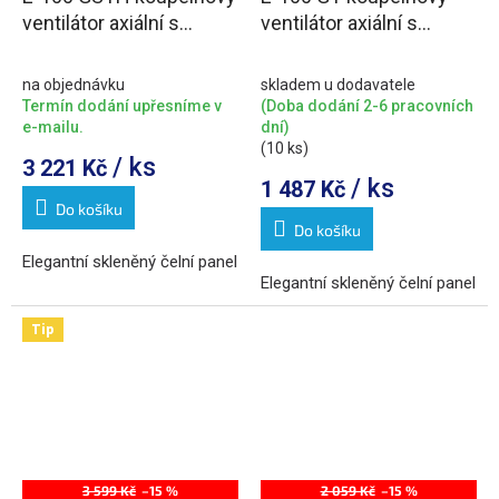
ventilátor axiální s
ventilátor axiální s
automatem,4W/8W,potrubí
časovačem, 8W, potrubí
100mm,stříbrná
100mm, bílá
na objednávku
skladem u dodavatele
Termín dodání upřesníme v
(Doba dodání 2-6 pracovních
e-mailu.
dní)
(10 ks)
/ ks
3 221 Kč
/ ks
1 487 Kč
Do košíku
Do košíku
Elegantní skleněný čelní panel
Elegantní skleněný čelní panel
Tip
3 599 Kč
–15 %
2 059 Kč
–15 %