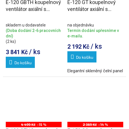
E-120 GBTH koupelnový
E-120 GT koupelnový
ventilátor axiální s
ventilátor axiální s
automatem, 6W/11W,
časovačem, 15W,
potrubí 120mm, černá
potrubí 120mm, bílá
skladem u dodavatele
na objednávku
(Doba dodání 2-6 pracovních
Termín dodání upřesníme v
dní)
e-mailu.
(2 ks)
/ ks
2 192 Kč
/ ks
3 841 Kč
Do košíku
Do košíku
Elegantní skleněný čelní panel
4 499 Kč
–15 %
2 369 Kč
–14 %