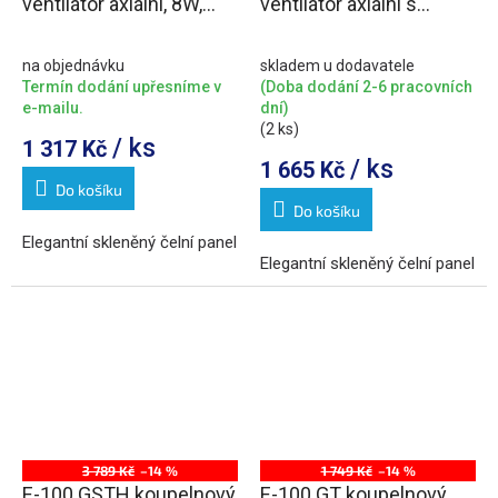
ventilátor axiální, 8W,
ventilátor axiální s
potrubí 100mm, stříbrná
časovačem, 8W, potrubí
100mm, stříbrná
na objednávku
skladem u dodavatele
Termín dodání upřesníme v
(Doba dodání 2-6 pracovních
e-mailu.
dní)
(2 ks)
/ ks
1 317 Kč
/ ks
1 665 Kč
Do košíku
Do košíku
Elegantní skleněný čelní panel
Elegantní skleněný čelní panel
3 789 Kč
–14 %
1 749 Kč
–14 %
E-100 GSTH koupelnový
E-100 GT koupelnový