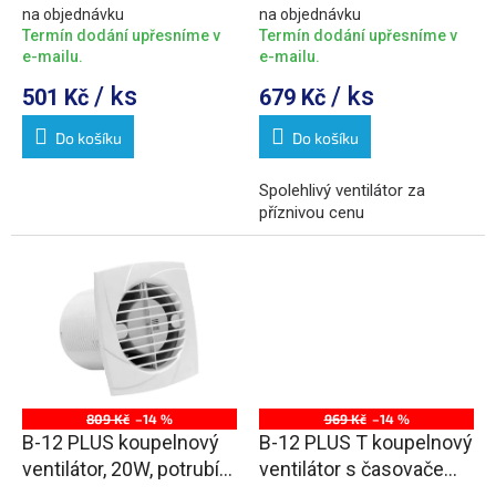
bílá
na objednávku
na objednávku
ů
Termín dodání upřesníme v
Termín dodání upřesníme v
e-mailu.
e-mailu.
/ ks
/ ks
501 Kč
679 Kč
Do košíku
Do košíku
Spolehlivý ventilátor za
příznivou cenu
809 Kč
–14 %
969 Kč
–14 %
B-12 PLUS koupelnový
B-12 PLUS T koupelnový
ventilátor, 20W, potrubí
ventilátor s časovačem,
120mm, bílá
20W, potrubí 120mm,