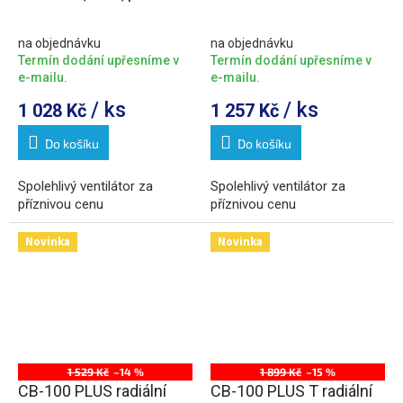
150mm, bílá
25W, potrubí 150mm,
bílá
na objednávku
na objednávku
Termín dodání upřesníme v
Termín dodání upřesníme v
e-mailu.
e-mailu.
/ ks
/ ks
1 028 Kč
1 257 Kč
Do košíku
Do košíku
Spolehlivý ventilátor za
Spolehlivý ventilátor za
příznivou cenu
příznivou cenu
Novinka
Novinka
1 529 Kč
–14 %
1 899 Kč
–15 %
CB-100 PLUS radiální
CB-100 PLUS T radiální