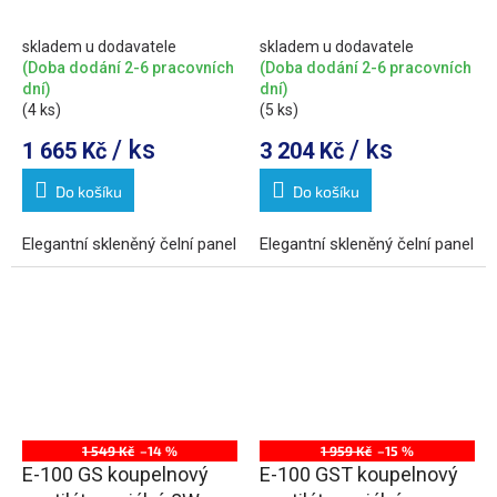
časovačem, 8W, potrubí
automatem,4W/8W,potrubí
100mm, černá
100mm,černá
skladem u dodavatele
skladem u dodavatele
(Doba dodání 2-6 pracovních
(Doba dodání 2-6 pracovních
dní)
dní)
(4 ks)
(5 ks)
/ ks
/ ks
1 665 Kč
3 204 Kč
Do košíku
Do košíku
Elegantní skleněný čelní panel
Elegantní skleněný čelní panel
1 549 Kč
–14 %
1 959 Kč
–15 %
E-100 GS koupelnový
E-100 GST koupelnový