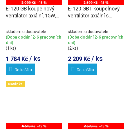
2 099 Kč
–15 %
2 599 Kč
–15 %
E-120 GB koupelnový
E-120 GBT koupelnový
ventilátor axiální, 15W,
ventilátor axiální s
potrubí 120mm, černá
časovačem, 15W,
potrubí 120mm, černá
skladem u dodavatele
skladem u dodavatele
(Doba dodání 2-6 pracovních
(Doba dodání 2-6 pracovních
dní)
dní)
(1 ks)
(2 ks)
/ ks
/ ks
1 784 Kč
2 209 Kč
Do košíku
Do košíku
Novinka
4 519 Kč
–15 %
2 579 Kč
–15 %