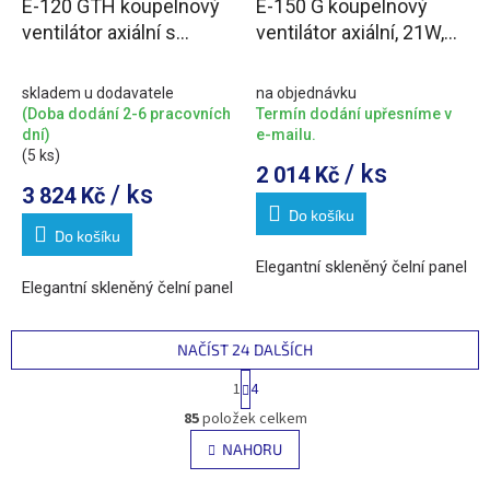
E-120 GTH koupelnový
E-150 G koupelnový
ventilátor axiální s
ventilátor axiální, 21W,
automatem, 6W/11W,
potrubí 150mm, bílá
potrubí 120mm, bílá
skladem u dodavatele
na objednávku
(Doba dodání 2-6 pracovních
Termín dodání upřesníme v
dní)
e-mailu.
(5 ks)
/ ks
2 014 Kč
/ ks
3 824 Kč
Do košíku
Do košíku
Elegantní skleněný čelní panel
Elegantní skleněný čelní panel
NAČÍST 24 DALŠÍCH
S
1
4
t
O
r
85
položek celkem
v
á
l
NAHORU
n
á
k
o