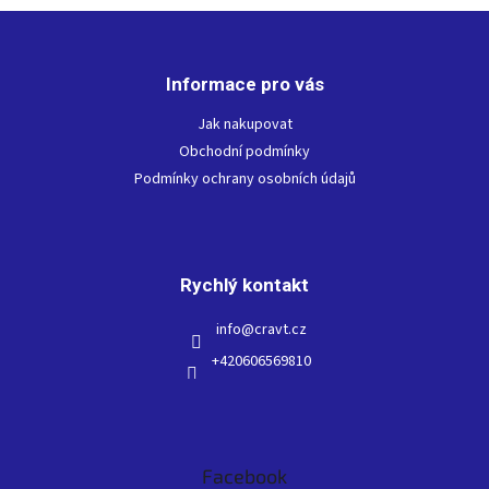
d
v
Z
a
á
c
á
n
í
p
í
p
Informace pro vás
a
r
t
Jak nakupovat
v
í
k
Obchodní podmínky
y
Podmínky ochrany osobních údajů
v
ý
p
i
s
Rychlý kontakt
u
info
@
cravt.cz
+420606569810
Facebook