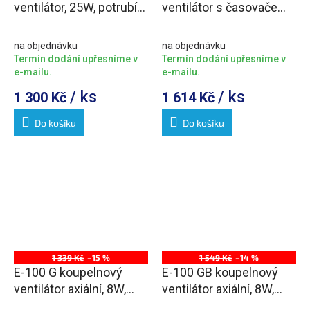
ventilátor, 25W, potrubí
ventilátor s časovačem,
100mm, bílá
25W, potrubí 100mm,
bílá
na objednávku
na objednávku
Termín dodání upřesníme v
Termín dodání upřesníme v
e-mailu.
e-mailu.
/ ks
/ ks
1 300 Kč
1 614 Kč
Do košíku
Do košíku
1 339 Kč
–15 %
1 549 Kč
–14 %
E-100 G koupelnový
E-100 GB koupelnový
ventilátor axiální, 8W,
ventilátor axiální, 8W,
potrubí 100mm, bílá
potrubí 100mm, černá