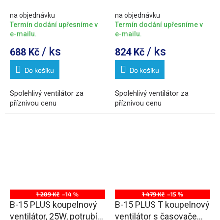
bílá
na objednávku
na objednávku
Termín dodání upřesníme v
Termín dodání upřesníme v
e-mailu.
e-mailu.
/ ks
/ ks
688 Kč
824 Kč
Do košíku
Do košíku
Spolehlivý ventilátor za
Spolehlivý ventilátor za
příznivou cenu
příznivou cenu
1 209 Kč
–14 %
1 479 Kč
–15 %
B-15 PLUS koupelnový
B-15 PLUS T koupelnový
ventilátor, 25W, potrubí
ventilátor s časovačem,