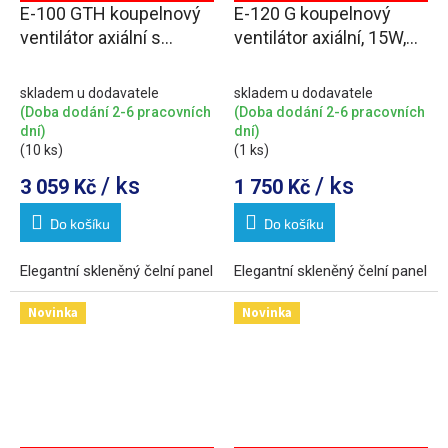
E-100 GTH koupelnový
E-120 G koupelnový
ventilátor axiální s
ventilátor axiální, 15W,
automatem, 4W/8W,
potrubí 120mm, bílá
potrubí 100mm, bílá
skladem u dodavatele
skladem u dodavatele
(Doba dodání 2-6 pracovních
(Doba dodání 2-6 pracovních
dní)
dní)
(10 ks)
(1 ks)
/ ks
/ ks
3 059 Kč
1 750 Kč
Do košíku
Do košíku
Elegantní skleněný čelní panel
Elegantní skleněný čelní panel
Novinka
Novinka