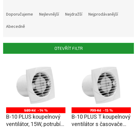
Ř
a
Doporučujeme
Nejlevnější
Nejdražší
Nejprodávanější
z
e
Abecedně
n
í
p
OTEVŘÍT FILTR
r
o
V
d
ý
u
p
k
i
t
s
ů
p
r
o
589 Kč
–14 %
799 Kč
–15 %
d
B-10 PLUS koupelnový
B-10 PLUS T koupelnový
u
ventilátor, 15W, potrubí
ventilátor s časovačem,
k
100mm, bílá
15W, potrubí 100mm,
t