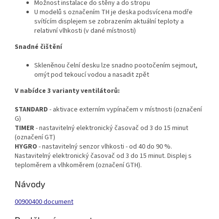
Možnost instalace do stěny a do stropu
U modelů s označením TH je deska podsvícena modře
svítícím displejem se zobrazením aktuální teploty a
relativní vlhkosti (v dané místnosti)
Snadné čištění
Skleněnou čelní desku lze snadno pootočením sejmout,
omýt pod tekoucí vodou a nasadit zpět
V nabídce 3 varianty ventilátorů:
STANDARD
- aktivace externím vypínačem v místnosti (označení
G)
TIMER
- nastavitelný elektronický časovač od 3 do 15 minut
(označení GT)
HYGRO
- nastavitelný senzor vlhkosti - od 40 do 90 %.
Nastavitelný elektronický časovač od 3 do 15 minut. Displej s
teploměrem a vlhkoměrem (označení GTH).
Návody
00900400 document