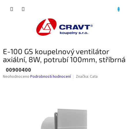
Přejít
NÁKU
na
obsah
KOŠÍK
E-100 GS koupelnový ventilátor
axiální, 8W, potrubí 100mm, stříbrná
00900400
Průměrné
Neohodnoceno
Podrobnosti hodnocení
Značka:
Cata
hodnocení
produktu
je
0,0
z
5
hvězdiček.