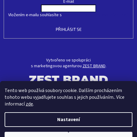
E-mail
Vložením e-mailu souhlasíte s
podmínkami ochrany osobních údajů
PŘIHLÁSIT SE
Vytvořeno ve spolupráci
s marketingovou agenturou
ZEST BRAND
.
Tento web používá soubory cookie. Dalším procházením
tohoto webu vyjadřujete souhlas s jejich používáním.. Více
informací
zde
.
Nastavení
Vytvořil Shoptet