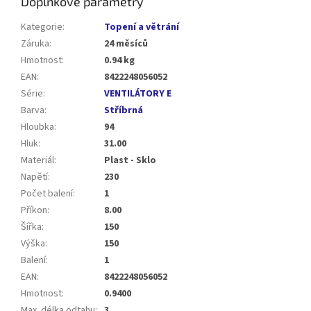
Doplňkové parametry
Kategorie
:
Topení a větrání
Záruka
:
24 měsíců
Hmotnost
:
0.94 kg
EAN
:
8422248056052
Série
:
VENTILÁTORY E
Barva
:
Stříbrná
Hloubka
:
94
Hluk
:
31.00
Materiál
:
Plast - Sklo
Napětí
:
230
Počet balení
:
1
Příkon
:
8.00
Šířka
:
150
Výška
:
150
Balení
:
1
EAN
:
8422248056052
Hmotnost
:
0.9400
Max. délka odtahu
:
3