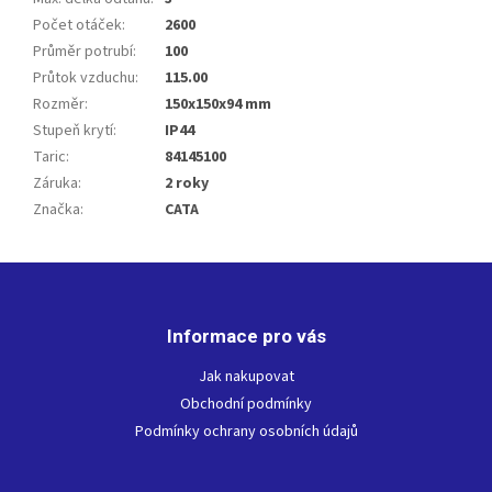
Počet otáček
:
2600
Průměr potrubí
:
100
Průtok vzduchu
:
115.00
Rozměr
:
150x150x94 mm
Stupeň krytí
:
IP44
Taric
:
84145100
Záruka
:
2 roky
Značka
:
CATA
Z
á
p
Informace pro vás
a
t
Jak nakupovat
í
Obchodní podmínky
Podmínky ochrany osobních údajů