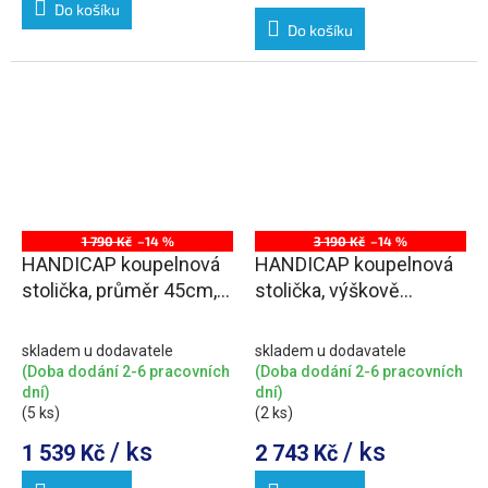
Do košíku
Do košíku
1 790 Kč
–14 %
3 190 Kč
–14 %
HANDICAP koupelnová
HANDICAP koupelnová
stolička, průměr 45cm,
stolička, výškově
černá
nastavitelná, černá
skladem u dodavatele
skladem u dodavatele
(Doba dodání 2-6 pracovních
(Doba dodání 2-6 pracovních
dní)
dní)
(5 ks)
(2 ks)
/ ks
/ ks
1 539 Kč
2 743 Kč