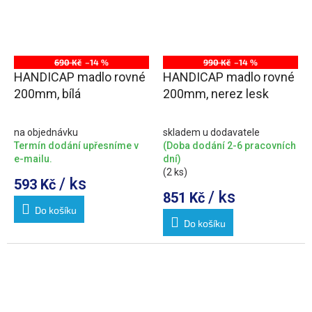
690 Kč
–14 %
990 Kč
–14 %
HANDICAP madlo rovné
HANDICAP madlo rovné
200mm, bílá
200mm, nerez lesk
na objednávku
skladem u dodavatele
Termín dodání upřesníme v
(Doba dodání 2-6 pracovních
e-mailu.
dní)
(2 ks)
/ ks
593 Kč
/ ks
851 Kč
Do košíku
Do košíku