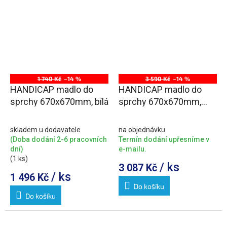
1 740 Kč
–14 %
3 590 Kč
–14 %
HANDICAP madlo do
HANDICAP madlo do
sprchy 670x670mm, bílá
sprchy 670x670mm,
nerez lesk
skladem u dodavatele
na objednávku
(Doba dodání 2-6 pracovních
Termín dodání upřesníme v
dní)
e-mailu.
(1 ks)
/ ks
3 087 Kč
/ ks
1 496 Kč
Do košíku
Do košíku