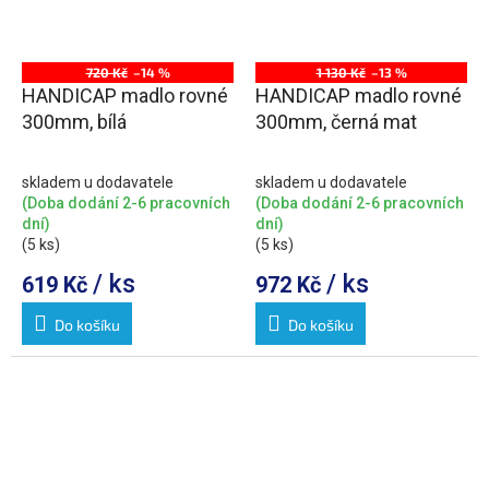
720 Kč
–14 %
1 130 Kč
–13 %
HANDICAP madlo rovné
HANDICAP madlo rovné
300mm, bílá
300mm, černá mat
skladem u dodavatele
skladem u dodavatele
(Doba dodání 2-6 pracovních
(Doba dodání 2-6 pracovních
dní)
dní)
(5 ks)
(5 ks)
/ ks
/ ks
619 Kč
972 Kč
Do košíku
Do košíku