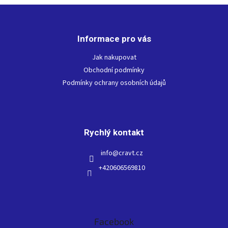
d
v
Z
a
á
c
á
n
í
p
í
p
Informace pro vás
a
r
t
Jak nakupovat
v
í
k
Obchodní podmínky
y
Podmínky ochrany osobních údajů
v
ý
p
i
s
Rychlý kontakt
u
info
@
cravt.cz
+420606569810
Facebook