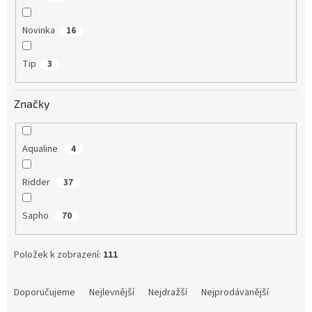
Novinka
16
Tip
3
Značky
Aqualine
4
Ridder
37
Sapho
70
Položek k zobrazení:
111
Ř
a
Doporučujeme
Nejlevnější
Nejdražší
Nejprodávanější
z