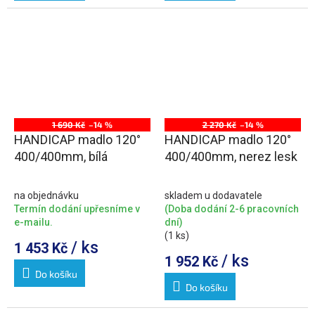
1 690 Kč
–14 %
2 270 Kč
–14 %
HANDICAP madlo 120°
HANDICAP madlo 120°
400/400mm, bílá
400/400mm, nerez lesk
na objednávku
skladem u dodavatele
Termín dodání upřesníme v
(Doba dodání 2-6 pracovních
e-mailu.
dní)
(1 ks)
/ ks
1 453 Kč
/ ks
1 952 Kč
Do košíku
Do košíku