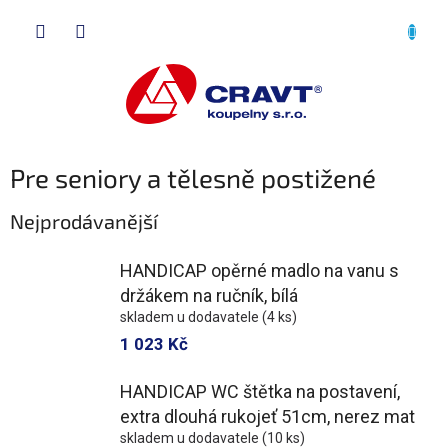
Přejít
NÁKU
na
obsah
KOŠÍK
Pre seniory a tělesně postižené
Nejprodávanější
HANDICAP opěrné madlo na vanu s
držákem na ručník, bílá
skladem u dodavatele
(4 ks)
1 023 Kč
HANDICAP WC štětka na postavení,
extra dlouhá rukojeť 51cm, nerez mat
skladem u dodavatele
(10 ks)