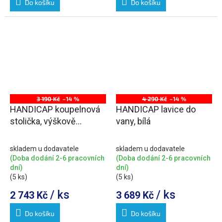
Do košíku
Do košíku
3 190 Kč
–14 %
4 290 Kč
–14 %
HANDICAP koupelnová
HANDICAP lavice do
stolička, výškově
vany, bílá
nastavitelná, chrom/bílá
skladem u dodavatele
skladem u dodavatele
(Doba dodání 2-6 pracovních
(Doba dodání 2-6 pracovních
dní)
dní)
(5 ks)
(5 ks)
/ ks
/ ks
2 743 Kč
3 689 Kč
Do košíku
Do košíku