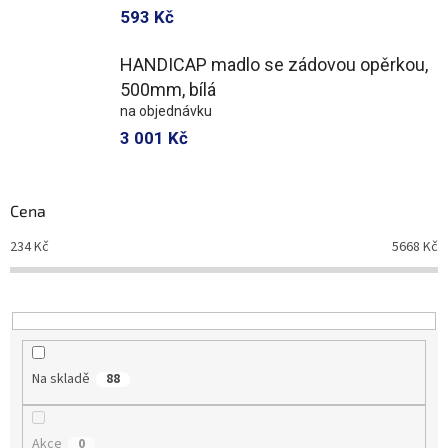
593 Kč
HANDICAP madlo se zádovou opěrkou,
500mm, bílá
na objednávku
3 001 Kč
Cena
234
Kč
5668
Kč
Na skladě
88
Akce
0