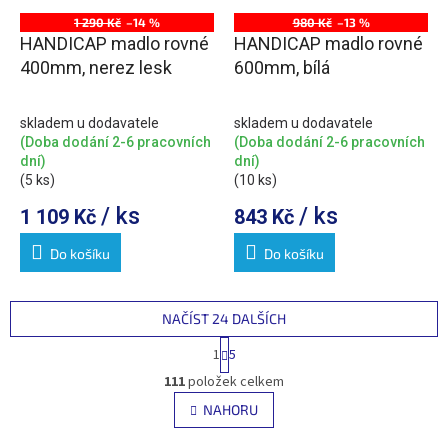
1 290 Kč
–14 %
980 Kč
–13 %
HANDICAP madlo rovné
HANDICAP madlo rovné
400mm, nerez lesk
600mm, bílá
skladem u dodavatele
skladem u dodavatele
(Doba dodání 2-6 pracovních
(Doba dodání 2-6 pracovních
dní)
dní)
(5 ks)
(10 ks)
/ ks
/ ks
1 109 Kč
843 Kč
Do košíku
Do košíku
NAČÍST 24 DALŠÍCH
S
1
5
t
O
r
111
položek celkem
v
á
l
NAHORU
n
á
k
o