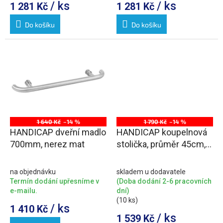
/ ks
/ ks
1 281 Kč
1 281 Kč
Do košíku
Do košíku
1 640 Kč
–14 %
1 790 Kč
–14 %
HANDICAP dveřní madlo
HANDICAP koupelnová
700mm, nerez mat
stolička, průměr 45cm,
bílá
na objednávku
skladem u dodavatele
Termín dodání upřesníme v
(Doba dodání 2-6 pracovních
e-mailu.
dní)
(10 ks)
/ ks
1 410 Kč
/ ks
1 539 Kč