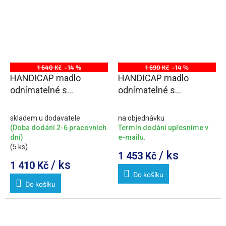
1 640 Kč
–14 %
1 690 Kč
–14 %
HANDICAP madlo
HANDICAP madlo
odnímatelné s
odnímatelné s
nastavitelným úhlem,
nastavitelným úhlem,
bílá
černá mat
skladem u dodavatele
na objednávku
(Doba dodání 2-6 pracovních
Termín dodání upřesníme v
dní)
e-mailu.
(5 ks)
/ ks
1 453 Kč
/ ks
1 410 Kč
Do košíku
Do košíku