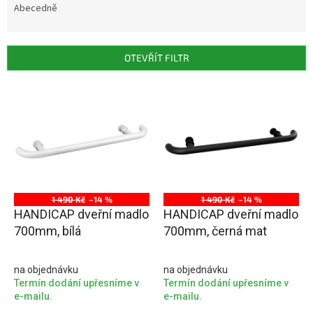
e
Abecedně
n
í
p
OTEVŘÍT FILTR
r
o
V
d
ý
u
p
k
i
t
s
ů
p
r
o
1 490 Kč
–14 %
1 490 Kč
–14 %
d
HANDICAP dveřní madlo
HANDICAP dveřní madlo
u
700mm, bílá
700mm, černá mat
k
t
na objednávku
na objednávku
ů
Termín dodání upřesníme v
Termín dodání upřesníme v
e-mailu.
e-mailu.