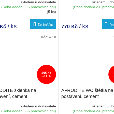
skladem u dodavatele
skladem u do
(Doba dodání 2-6 pracovních dní)
(Doba dodání 2-6 pracovn
(5 ks)
Do košíku
Do
/ ks
/ ks
 Kč
770 Kč
Kód:
4998
595 Kč
1
–13 %
DITE sklenka na
AFRODITE WC štětka na
avení, cement
postavení, cement
skladem u dodavatele
skladem u do
(Doba dodání 2-6 pracovních dní)
(Doba dodání 2-6 pracovn