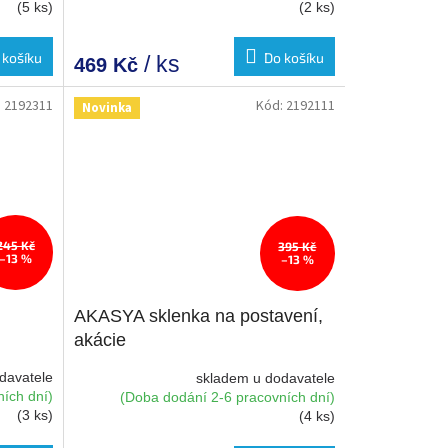
(5 ks)
(2 ks)
 košíku
Do košíku
/ ks
469 Kč
:
2192311
Kód:
2192111
Novinka
245 Kč
395 Kč
–13 %
–13 %
AKASYA sklenka na postavení,
akácie
davatele
skladem u dodavatele
ích dní)
(Doba dodání 2-6 pracovních dní)
(3 ks)
(4 ks)