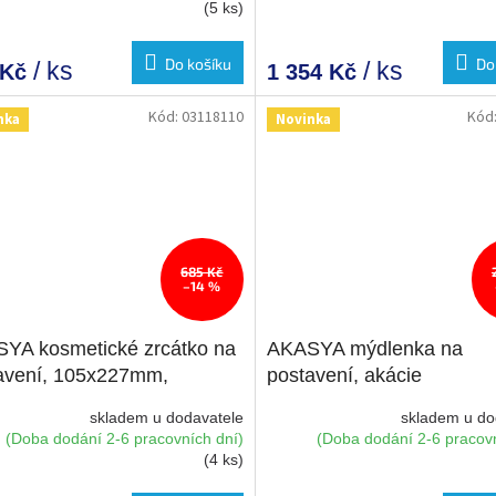
(5 ks)
Do košíku
Do
/ ks
/ ks
 Kč
1 354 Kč
Kód:
03118110
Kód
nka
Novinka
685 Kč
–14 %
YA kosmetické zrcátko na
AKASYA mýdlenka na
avení, 105x227mm,
postavení, akácie
á/akácie
skladem u dodavatele
skladem u do
(Doba dodání 2-6 pracovních dní)
(Doba dodání 2-6 pracovn
(4 ks)