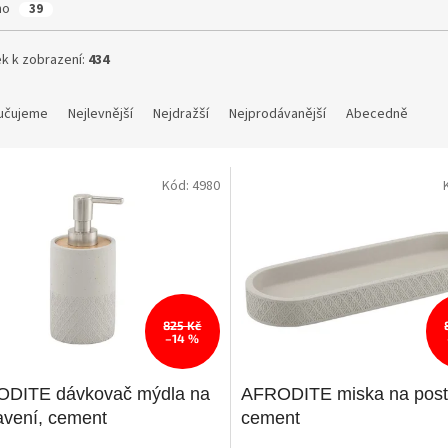
ho
39
k k zobrazení:
434
učujeme
Nejlevnější
Nejdražší
Nejprodávanější
Abecedně
Kód:
4980
825 Kč
–14 %
DITE dávkovač mýdla na
AFRODITE miska na post
avení, cement
cement