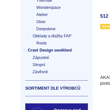
Thermae
Wonderspace
Atelier
512
Glow
Novi
Deepstone
Obklady a dlažby FAP
Roots
Cravt Design osvětlení
Zápustné
Stropní
Závěsné
AKAS
post
SORTIMENT DLE VÝROBCŮ
čern