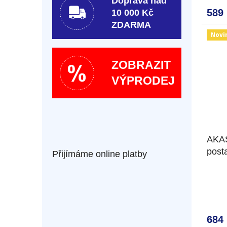
Doprava nad
589
10 000 Kč
ZDARMA
Novi
ZOBRAZIT
VÝPRODEJ
AKAS
post
Přijímáme online platby
684