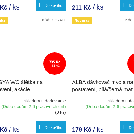
Do košíku
Do
/ ks
/ ks
 Kč
211 Kč
Kód:
2192411
Kód
nka
Novinka
795 Kč
–13 %
YA WC štětka na
ALBA dávkovač mýdla na
avení, akácie
postavení, bílá/černá mat
skladem u dodavatele
skladem u do
(Doba dodání 2-6 pracovních dní)
(Doba dodání 2-6 pracovn
(3 ks)
Do košíku
Do
/ ks
/ ks
 Kč
179 Kč