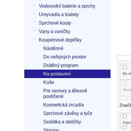
p
Vodovodní baterie a sprchy
a
n
Umyvadla a toalety
e
Sprchové kouty
l
Vany a vaničky
Koupelnové doplňky
Nástěnné
Do veřejných prostor
Drátěný program
Na s
Na postavení
Koše
Akc
Pre seniory a tělesně
postižené
Znač
Kosmetická zrcadla
Sprchové závěsy a tyče
Sedátka a stoličky
Aqua
Stojany