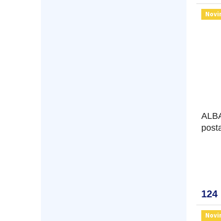
Novi
ALBA
posta
124
Novi