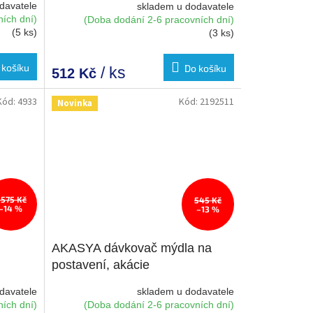
davatele
skladem u dodavatele
ích dní)
(Doba dodání 2-6 pracovních dní)
(5 ks)
(3 ks)
 košíku
Do košíku
/ ks
512 Kč
Kód:
4933
Kód:
2192511
Novinka
 575 Kč
545 Kč
–14 %
–13 %
AKASYA dávkovač mýdla na
postavení, akácie
davatele
skladem u dodavatele
ích dní)
(Doba dodání 2-6 pracovních dní)