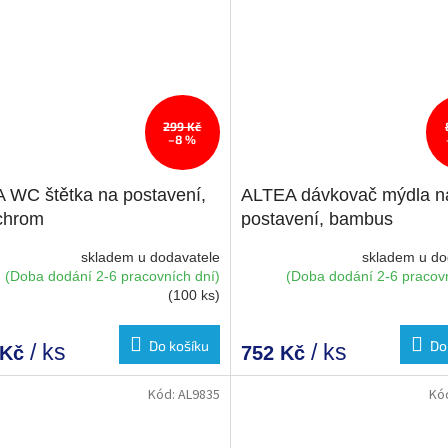
299 Kč
–8 %
 WC štětka na postavení,
ALTEA dávkovač mýdla n
/chrom
postavení, bambus
skladem u dodavatele
skladem u do
(Doba dodání 2-6 pracovních dní)
(Doba dodání 2-6 pracovn
(100 ks)
Do košíku
Do
/ ks
/ ks
 Kč
752 Kč
Kód:
AL9835
Kó