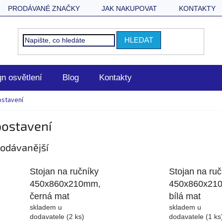
PRODÁVANÉ ZNAČKY
JAK NAKUPOVAT
KONTAKTY
HLEDAT
n osvětlení
Blog
Kontakty
ostavení
postavení
odávanější
Stojan na ručníky
Stojan na ruč
450x860x210mm,
450x860x21
černá mat
bílá mat
skladem u
skladem u
dodavatele
(2 ks)
dodavatele
(1 ks