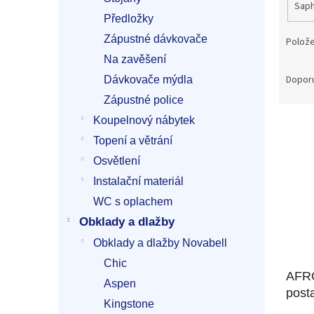
Sap
Předložky
Zápustné dávkovače
Polože
Na zavěšení
Ř
a
Dopor
Dávkovače mýdla
z
Zápustné police
e
Koupelnový nábytek
V
n
ý
í
Topení a větrání
p
p
Osvětlení
i
r
Instalační materiál
s
o
p
d
WC s oplachem
r
u
Obklady a dlažby
o
k
Obklady a dlažby Novabell
d
t
u
ů
Chic
AFRO
k
Aspen
t
post
Kingstone
ů