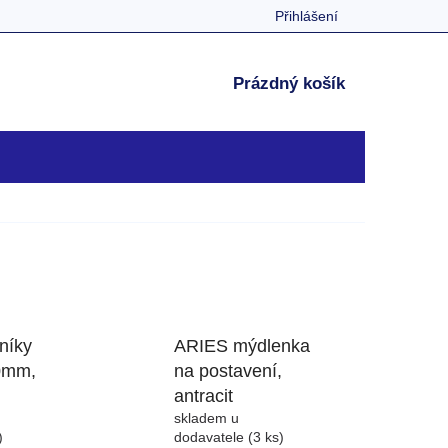
Přihlášení
NÁKUPNÍ
Prázdný košík
KOŠÍK
níky
ARIES mýdlenka
0mm,
na postavení,
antracit
skladem u
)
dodavatele
(3 ks)