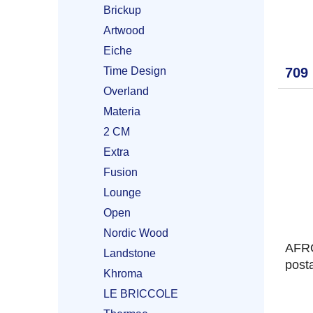
Brickup
Artwood
Eiche
Time Design
709
Overland
Materia
2 CM
Extra
Fusion
Lounge
Open
Nordic Wood
AFRO
Landstone
post
Khroma
LE BRICCOLE