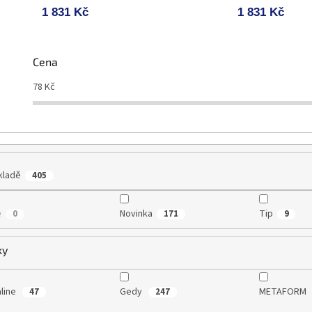
1 831 Kč
1 831 Kč
Cena
78
Kč
kladě
405
e
Novinka
Tip
0
171
9
ky
line
Gedy
METAFORM
47
247