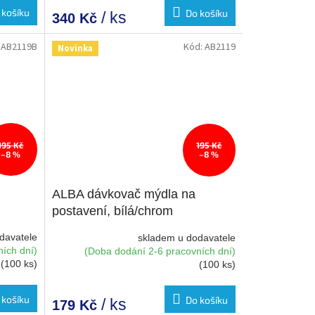
 košíku
Do košíku
/ ks
340 Kč
:
AB2119B
Kód:
AB2119
Novinka
195 Kč
195 Kč
–8 %
–8 %
ALBA dávkovač mýdla na
postavení, bílá/chrom
davatele
skladem u dodavatele
ích dní)
(Doba dodání 2-6 pracovních dní)
(100 ks)
(100 ks)
 košíku
Do košíku
/ ks
179 Kč