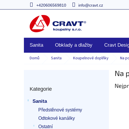
Přejít
+420606569810
info@cravt.cz
na
obsah
Sanita
Obklady a dlažby
Cravt Desig
Domů
Sanita
Koupelnové doplňky
Na p
Na 
P
o
Přeskočit
Nejpr
s
Kategorie
kategorie
t
r
Sanita
a
Předstěnové systémy
n
n
Odtokové kanálky
í
Ostatní