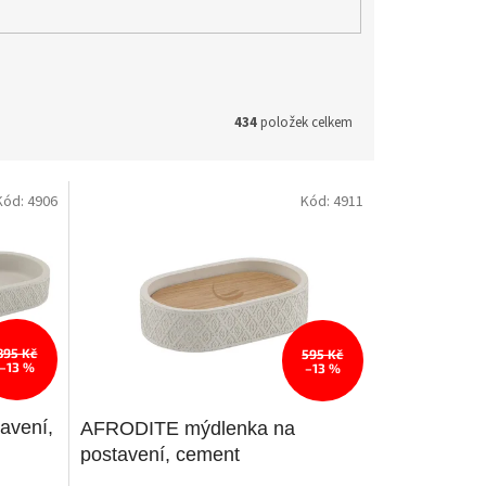
434
položek celkem
Kód:
4906
Kód:
4911
895 Kč
595 Kč
–13 %
–13 %
avení,
AFRODITE mýdlenka na
postavení, cement