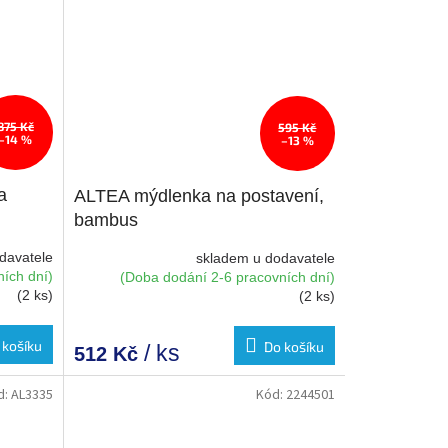
875 Kč
595 Kč
–14 %
–13 %
a
ALTEA mýdlenka na postavení,
bambus
davatele
skladem u dodavatele
ích dní)
(Doba dodání 2-6 pracovních dní)
(2 ks)
(2 ks)
 košíku
Do košíku
/ ks
512 Kč
d:
AL3335
Kód:
2244501