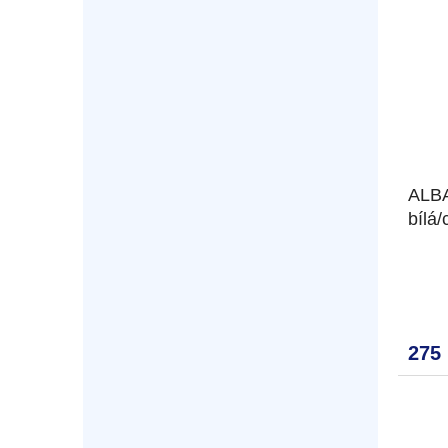
ALBA
bílá
275