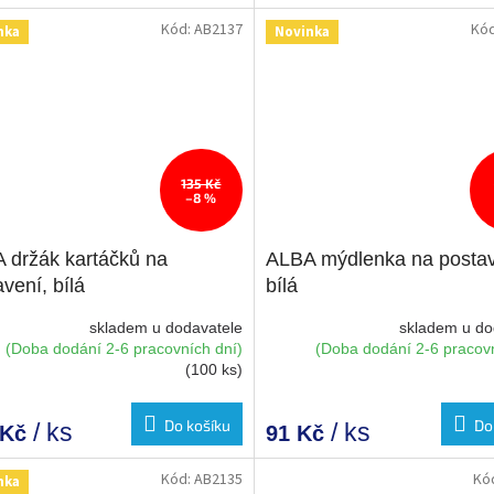
Kód:
AB2137
Kó
nka
Novinka
135 Kč
–8 %
 držák kartáčků na
ALBA mýdlenka na postav
vení, bílá
bílá
skladem u dodavatele
skladem u do
(Doba dodání 2-6 pracovních dní)
(Doba dodání 2-6 pracovn
(100 ks)
Do košíku
Do
/ ks
/ ks
 Kč
91 Kč
Kód:
AB2135
Kó
nka