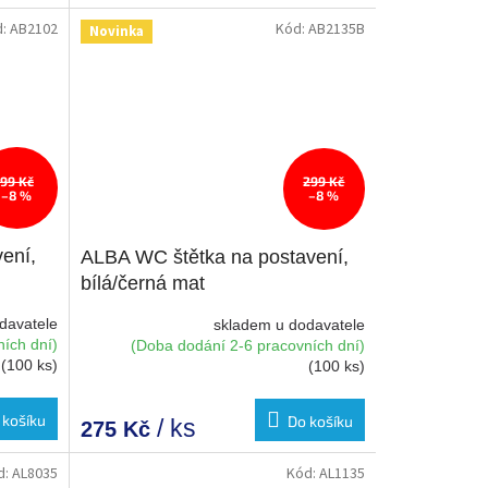
d:
AB2102
Kód:
AB2135B
Novinka
99 Kč
299 Kč
–8 %
–8 %
ení,
ALBA WC štětka na postavení,
bílá/černá mat
davatele
skladem u dodavatele
ích dní)
(Doba dodání 2-6 pracovních dní)
(100 ks)
(100 ks)
 košíku
Do košíku
/ ks
275 Kč
d:
AL8035
Kód:
AL1135