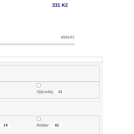
331 Kč
4936
Kč
Výprodej
11
Ridder
19
82