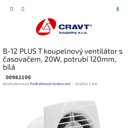
Přejít
NÁKU
na
obsah
KOŠÍK
B-12 PLUS T koupelnový ventilátor s
časovačem, 20W, potrubí 120mm,
bílá
00982100
Průměrné
Neohodnoceno
Podrobnosti hodnocení
Značka:
Cata
hodnocení
produktu
je
0,0
z
5
hvězdiček.