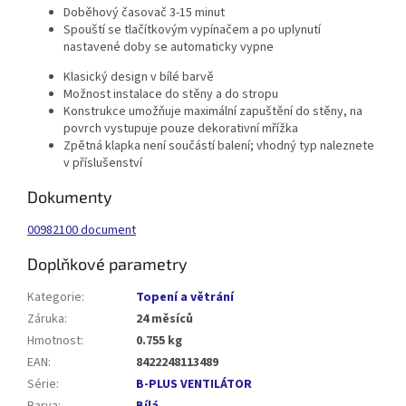
Doběhový časovač 3-15 minut
Spouští se tlačítkovým vypínačem a po uplynutí
nastavené doby se automaticky vypne
Klasický design v bílé barvě
Možnost instalace do stěny a do stropu
Konstrukce umožňuje maximální zapuštění do stěny, na
povrch vystupuje pouze dekorativní mřížka
Zpětná klapka není součástí balení; vhodný typ naleznete
v příslušenství
Dokumenty
00982100 document
Doplňkové parametry
Kategorie
:
Topení a větrání
Záruka
:
24 měsíců
Hmotnost
:
0.755 kg
EAN
:
8422248113489
Série
:
B-PLUS VENTILÁTOR
Barva
:
Bílá