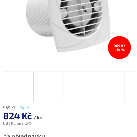
969 Kč
–14 %
969 Kč
–14 %
824 Kč
/ ks
681 Kč bez DPH
Měrná
na objednávku