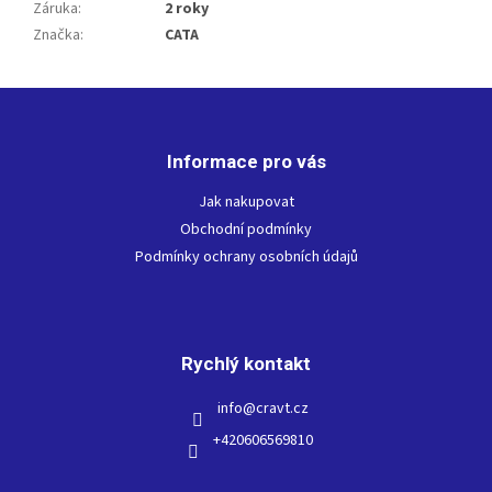
Záruka
:
2 roky
Značka
:
CATA
Z
á
p
Informace pro vás
a
t
Jak nakupovat
í
Obchodní podmínky
Podmínky ochrany osobních údajů
Rychlý kontakt
info
@
cravt.cz
+420606569810