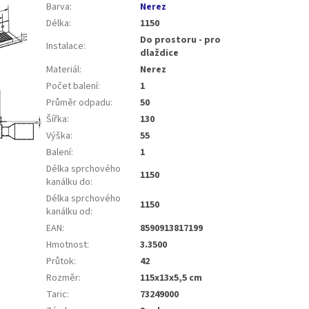
Barva
:
Nerez
Délka
:
1150
Do prostoru - pro
Instalace
:
dlaždice
Materiál
:
Nerez
Počet balení
:
1
Průměr odpadu
:
50
Šířka
:
130
Výška
:
55
Balení
:
1
Délka sprchového
1150
kanálku do
:
Délka sprchového
1150
kanálku od
:
EAN
:
8590913817199
Hmotnost
:
3.3500
Průtok
:
42
Rozměr
:
115x13x5,5 cm
Taric
:
73249000