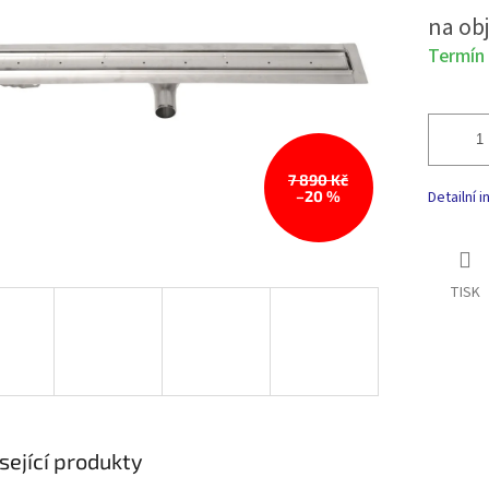
Měrná
na ob
ek.
cena:
Termín 
7 890 Kč
–20 %
Detailní 
TISK
sející produkty