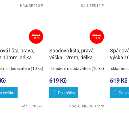
Kód:
SPD10-P
Kód:
SPD12-P
720 Kč
720 Kč
–14 %
–14 %
vá lišta, pravá,
Spádová lišta, pravá,
Spádová l
a 10mm, délka
výška 12mm, délka
výška 1
mm, nerez mat
1000mm, nerez mat
1000mm,
dem u dodavatele
(10 ks)
skladem u dodavatele
(10 ks)
skladem 
Kč
619 Kč
619 Kč
o košíku
Do košíku
Do ko
Kód:
SPD12-L
Kód:
GD4612GD7270