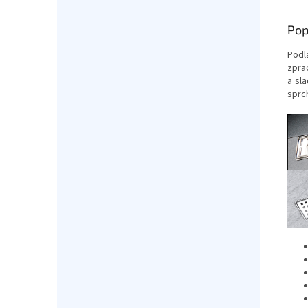
Pop
Podl
zpra
a sl
sprc