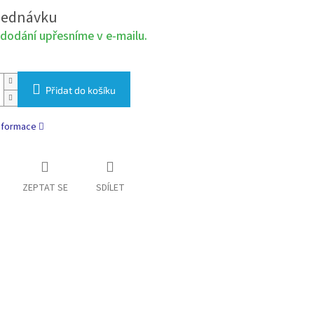
jednávku
dodání upřesníme v e-mailu.
Přidat do košíku
informace
ZEPTAT SE
SDÍLET