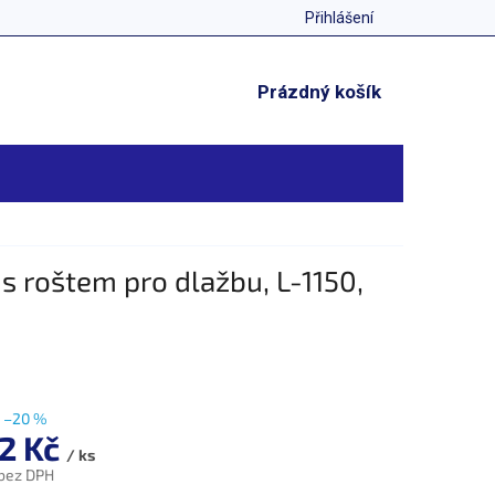
Přihlášení
NÁKUPNÍ
Prázdný košík
KOŠÍK
 roštem pro dlažbu, L-1150,
–20 %
12 Kč
/ ks
 bez DPH