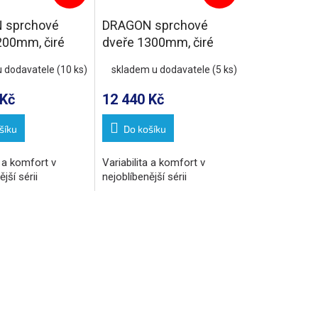
 sprchové
DRAGON sprchové
200mm, čiré
dveře 1300mm, čiré
sklo
u dodavatele
(10 ks)
skladem u dodavatele
(5 ks)
 Kč
12 440 Kč
šíku
Do košíku
a a komfort v
Variabilita a komfort v
jší sérii
nejoblíbenější sérii