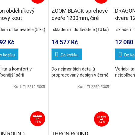
on obdélníkový
ZOOM BLACK sprchové
DRAGON
hový kout
dveře 1200mm, čiré
dveře 1
0x1000mm L/P
sklo
sklo
adem u dodavatele
(5 ks)
skladem u dodavatele
(10 ks)
skladem 
nta
92 Kč
14 577 Kč
12 080
o košíku
Do košíku
Do ko
ilita a komfort v
Do nejmenších detailů
Variabilit
íbenější sérii
propracovaný design v černé
nejoblíbeně
Kód:
TL2212-5005
Kód:
TL2290-5005
26 200
24 640
Kč
Kč
–14 %
–14 %
ON ROUND
THRON ROUND