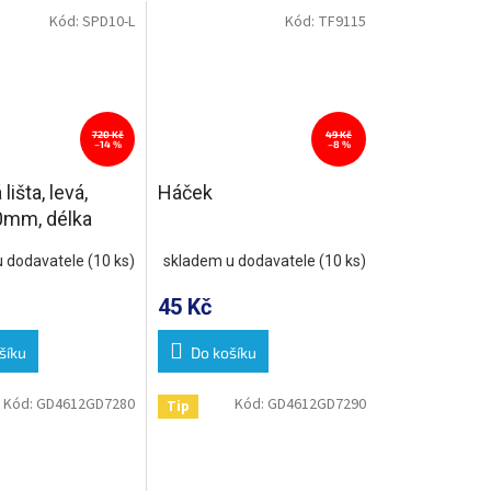
Kód:
SPD10-L
Kód:
TF9115
720 Kč
49 Kč
–14 %
–8 %
išta, levá,
Háček
0mm, délka
 nerez mat
u dodavatele
(10 ks)
skladem u dodavatele
(10 ks)
45 Kč
šíku
Do košíku
Kód:
GD4612GD7280
Kód:
GD4612GD7290
Tip