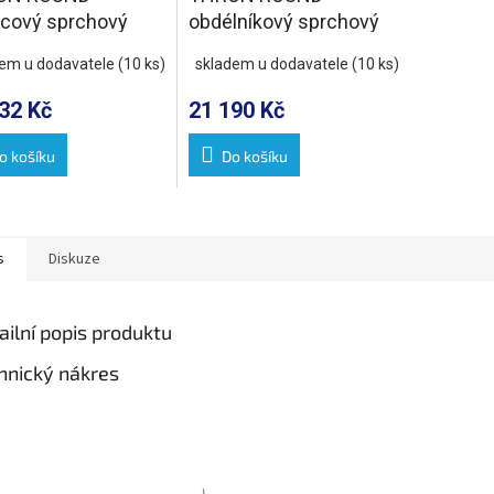
rcový sprchový
obdélníkový sprchový
 1200x1200mm,
kout 1200x900mm,
dem u dodavatele
(10 ks)
skladem u dodavatele
(10 ks)
é pojezdy, rohový
kulaté pojezdy, rohový
p
vstup
32 Kč
21 190 Kč
o košíku
Do košíku
s
Diskuze
ailní popis produktu
hnický nákres