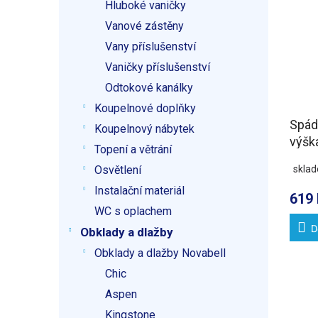
Hluboké vaničky
Vanové zástěny
Vany příslušenství
Vaničky příslušenství
Odtokové kanálky
Koupelnové doplňky
Spádo
Koupelnový nábytek
výšk
Topení a větrání
1000
skla
Osvětlení
Instalační materiál
619 
WC s oplachem
D
Obklady a dlažby
Obklady a dlažby Novabell
Chic
Aspen
Kingstone