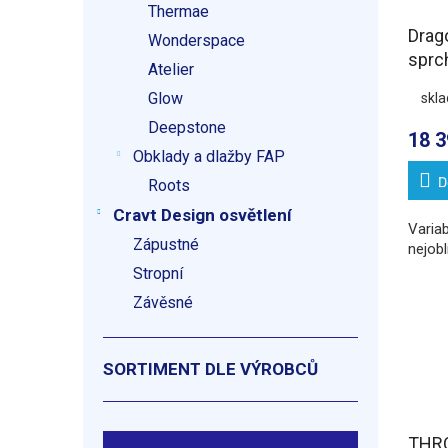
Thermae
Drag
Wonderspace
sprc
Atelier
120
Glow
skl
varia
Deepstone
18 3
Obklady a dlažby FAP
D
Roots
Cravt Design osvětlení
Variab
Zápustné
nejobl
Stropní
Závěsné
SORTIMENT DLE VÝROBCŮ
THR