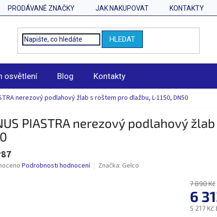
PRODÁVANÉ ZNAČKY
JAK NAKUPOVAT
KONTAKTY
HLEDAT
n osvětlení
Blog
Kontakty
TRA nerezový podlahový žlab s roštem pro dlažbu, L-1150, DN50
US PIASTRA nerezový podlahový žlab s
0
87
né
noceno
Podrobnosti hodnocení
Značka:
Gelco
ní
u
7 890 Kč
6 3
5 217 Kč