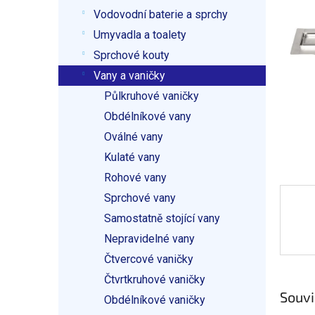
p
5
Vodovodní baterie a sprchy
a
hvězdič
n
Umyvadla a toalety
e
Sprchové kouty
l
Vany a vaničky
Půlkruhové vaničky
Obdélníkové vany
Oválné vany
Kulaté vany
Rohové vany
Sprchové vany
Samostatně stojící vany
Nepravidelné vany
Čtvercové vaničky
Čtvrtkruhové vaničky
Souvi
Obdélníkové vaničky