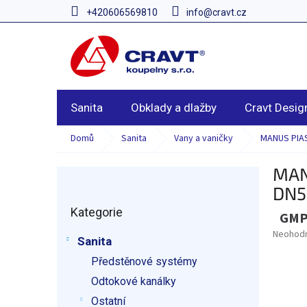
Přejít
+420606569810
info@cravt.cz
na
obsah
Sanita
Obklady a dlažby
Cravt Desig
Domů
Sanita
Vany a vaničky
MANUS PIAS
MAN
P
o
DN5
Přeskočit
s
Kategorie
kategorie
GMP
t
r
Průměr
Neohod
Sanita
hodnoce
a
produkt
Předstěnové systémy
n
je
n
Odtokové kanálky
0,0
í
z
Ostatní