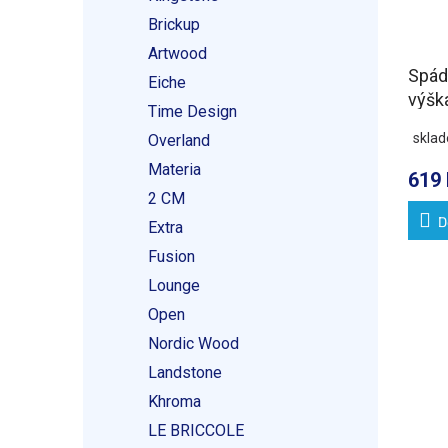
Brickup
Artwood
Spádo
Eiche
výšk
Time Design
1000
skla
Overland
Materia
619 
2 CM
D
Extra
Fusion
Lounge
Open
Nordic Wood
Landstone
Khroma
LE BRICCOLE