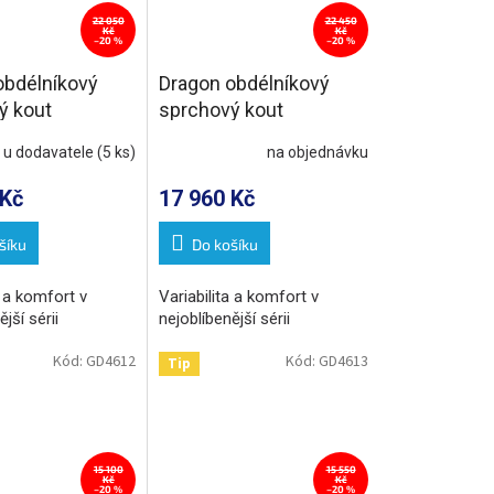
22 050
22 450
Kč
Kč
–20 %
–20 %
obdélníkový
Dragon obdélníkový
ý kout
sprchový kout
00mm L/P
1200x900mm L/P
 u dodavatele
(5 ks)
na objednávku
varianta
 Kč
17 960 Kč
šíku
Do košíku
a a komfort v
Variabilita a komfort v
jší sérii
nejoblíbenější sérii
Kód:
GD4612
Kód:
GD4613
Tip
15 100
15 550
Kč
Kč
–20 %
–20 %