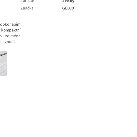
Záruka
:
2 roky
Značka
:
GELCO
 dokonalém
t kompaktní
ov, zejména
ou vpusť.