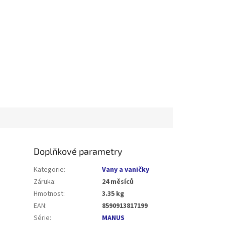
Doplňkové parametry
Kategorie
:
Vany a vaničky
Záruka
:
24 měsíců
Hmotnost
:
3.35 kg
EAN
:
8590913817199
Série
:
MANUS