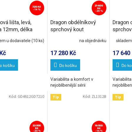
21 600
720 Kč
Kč
–14 %
–20 %
vá lišta, levá,
Dragon obdélníkový
Dragon 
a 12mm, délka
sprchový kout
sprchov
mm, nerez mat
1200x700mm L/P
1200x8
dem u dodavatele
(10 ks)
na objednávku
skladem
varianta
varianta
Kč
17 280 Kč
17 640
o košíku
Do košíku
Do ko
Variabilita a komfort v
Variabilit
nejoblíbenější sérii
nejoblíbeně
Kód:
GD4612GD7210
Kód:
ZL1312B
Tip
Tip
22 990
16 950
Kč
Kč
–20 %
–14 %