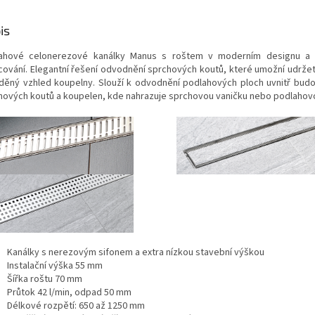
is
ahové celonerezové kanálky Manus s roštem v moderním designu a
cování. Elegantní řešení odvodnění sprchových koutů, které umožní udrže
aděný vzhled koupelny. Slouží k odvodnění podlahových ploch uvnitř bud
hových koutů a koupelen, kde nahrazuje sprchovou vaničku nebo podlahov
Kanálky s nerezovým sifonem a extra nízkou stavební výškou
Instalační výška 55 mm
Šířka roštu 70 mm
Průtok 42 l/min, odpad 50 mm
Délkové rozpětí: 650 až 1250 mm