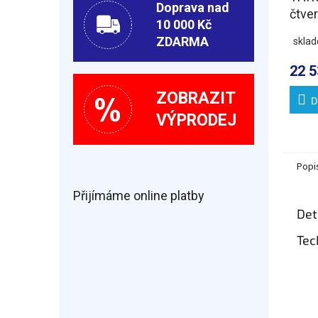
Doprava nad
čtve
10 000 Kč
kout
ZDARMA
skla
kulat
vstu
22 5
ZOBRAZIT
D
VÝPRODEJ
Popi
Přijímáme online platby
Det
Tec