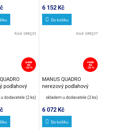
č
6 152 Kč
šíku
Do košíku
Kód:
GMQ33
Kód:
GMQ37
6 390
7 590
Kč
Kč
–20 %
–20 %
QUADRO
MANUS QUADRO
ý podlahový
nerezový podlahový
oštem, L-750,
žlab s roštem, L-1150,
 u dodavatele
(2 ks)
skladem u dodavatele
(2 ks)
DN50
č
6 072 Kč
šíku
Do košíku