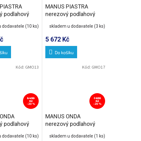
PIASTRA
MANUS PIASTRA
ý podlahový
nerezový podlahový
oštem pro
žlab s roštem pro
u dodavatele
(10 ks)
skladem u dodavatele
(3 ks)
L-850, DN50
dlažbu, L-950, DN50
č
5 672 Kč
šíku
Do košíku
Kód:
GMO13
Kód:
GMO17
6 490
7 690
Kč
Kč
–20 %
–20 %
 ONDA
MANUS ONDA
ý podlahový
nerezový podlahový
oštem, L-750,
žlab s roštem, L-1150,
u dodavatele
(10 ks)
skladem u dodavatele
(1 ks)
DN50