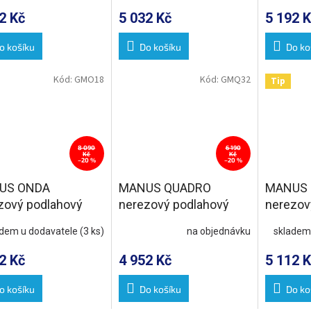
2 Kč
5 032 Kč
5 192 K
o košíku
Do košíku
Do ko
Kód:
GMO18
Kód:
GMQ32
Tip
8 090
6 190
Kč
Kč
–20 %
–20 %
US ONDA
MANUS QUADRO
MANUS 
zový podlahový
nerezový podlahový
nerezov
s roštem, L-1250,
žlab s roštem, L-650,
žlab s r
adem u dodavatele
(3 ks)
na objednávku
skladem
0
DN50
DN50
2 Kč
4 952 Kč
5 112 K
o košíku
Do košíku
Do ko