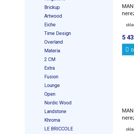
MAN
Brickup
nere
Artwood
žlab 
Eiche
skl
DN5
Time Design
5 43
Overland
D
Materia
2 CM
Extra
Fusion
Lounge
Open
Nordic Wood
MAN
Landstone
nere
Khroma
žlab
LE BRICCOLE
skl
dlaž