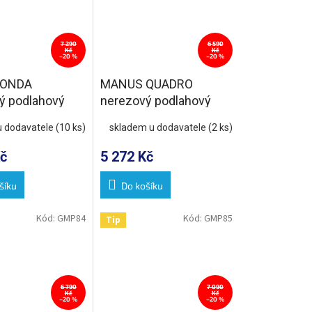
7 290
6 590
Kč
Kč
–20 %
–20 %
 ONDA
MANUS QUADRO
ý podlahový
nerezový podlahový
oštem, L-1050,
žlab s roštem, L-850,
u dodavatele
(10 ks)
skladem u dodavatele
(2 ks)
DN50
č
5 272 Kč
šíku
Do košíku
Kód:
GMP84
Kód:
GMP85
Tip
6 790
7 090
Kč
Kč
–20 %
–20 %