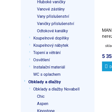
Hluboké vaničky
Vanové zástěny
Vany příslušenství
Vaničky příslušenství
MAN
Odtokové kanálky
nere
Koupelnové doplňky
žlab 
Koupelnový nábytek
skl
DN5
Topení a větrání
5 35
Osvětlení
D
Instalační materiál
WC s oplachem
Obklady a dlažby
Obklady a dlažby Novabell
Chic
Aspen
Kingstone