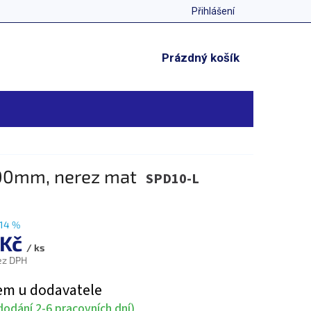
Přihlášení
NÁKUPNÍ
Prázdný košík
KOŠÍK
000mm, nerez mat
SPD10-L
14 %
 Kč
/ ks
ez DPH
em u dodavatele
odání 2-6 pracovních dní)