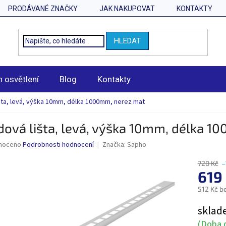
PRODÁVANÉ ZNAČKY
JAK NAKUPOVAT
KONTAKTY
HLEDAT
n osvětlení
Blog
Kontakty
šta, levá, výška 10mm, délka 1000mm, nerez mat
ová lišta, levá, výška 10mm, délka 1
né
noceno
Podrobnosti hodnocení
Značka:
Sapho
ní
u
720 Kč
–
619
512 Kč b
Měrná
sklad
ek.
cena:
(Doba d