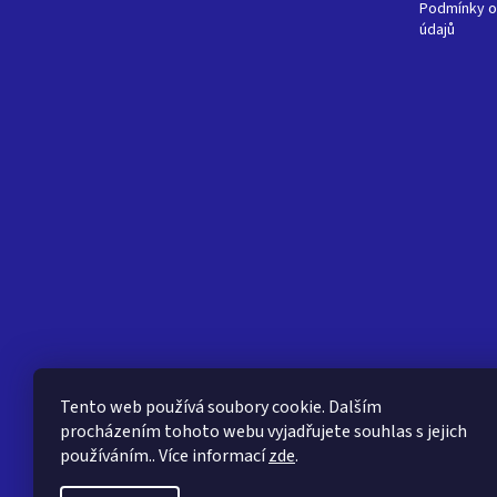
Podmínky o
údajů
Tento web používá soubory cookie. Dalším
procházením tohoto webu vyjadřujete souhlas s jejich
používáním.. Více informací
zde
.