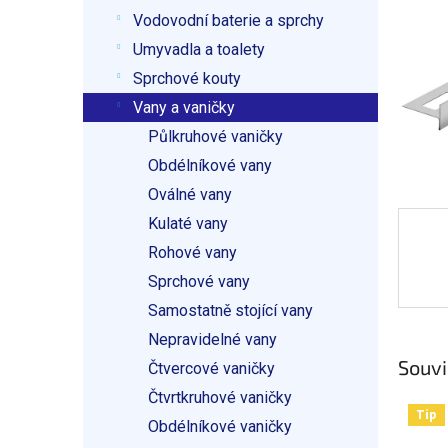
p
Vodovodní baterie a sprchy
a
n
Umyvadla a toalety
e
Sprchové kouty
l
Vany a vaničky
Půlkruhové vaničky
Obdélníkové vany
Oválné vany
Kulaté vany
Rohové vany
Sprchové vany
Samostatně stojící vany
Nepravidelné vany
Souvi
Čtvercové vaničky
Čtvrtkruhové vaničky
Tip
Obdélníkové vaničky