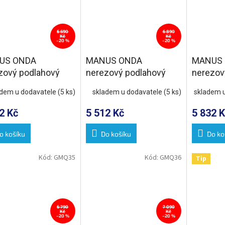
6 690
6 890
Kč
Kč
–20 %
–20 %
US ONDA
MANUS ONDA
MANUS
zový podlahový
nerezový podlahový
nerezov
s roštem, L-850,
žlab s roštem, L-950,
žlab s r
adem u dodavatele
(5 ks)
skladem u dodavatele
(5 ks)
skladem 
0
DN50
DN50
2 Kč
5 512 Kč
5 832 K
o košíku
Do košíku
Do ko
Kód:
GMQ35
Kód:
GMQ36
Tip
6 790
7 090
Kč
Kč
–20 %
–20 %