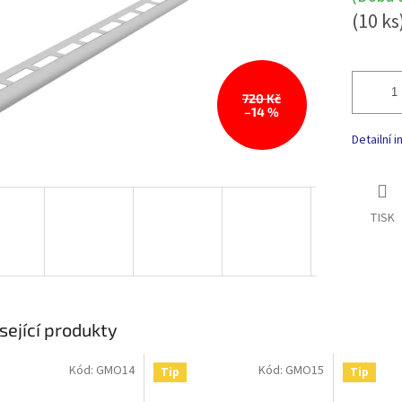
(10 ks
720 Kč
–14 %
Detailní 
TISK
sející produkty
Kód:
GMO14
Kód:
GMO15
Tip
Tip