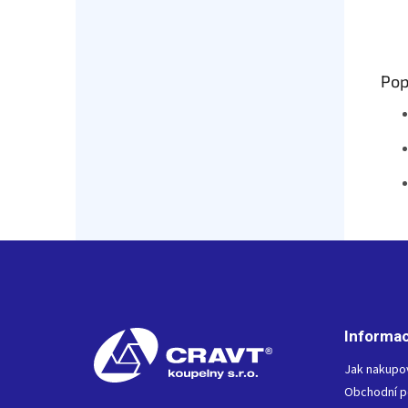
Pop
Z
á
p
a
t
Informac
í
Jak nakupo
Obchodní 