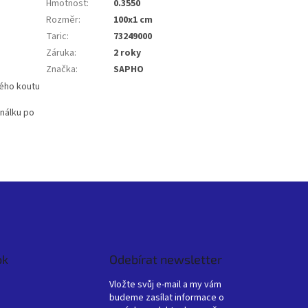
Hmotnost
:
0.3550
Rozměr
:
100x1 cm
Taric
:
73249000
Záruka
:
2 roky
Značka
:
SAPHO
vého koutu
nálku po
ok
Odebírat newsletter
Vložte svůj e-mail a my vám
budeme zasílat informace o