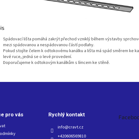
is
Spádovací lišta pomáhá zakrýt přechod vzniklý během výstavby sprcho
mezi spádovanou a nespádovanou částí podlahy.
Pokud stojíte čelem k odtokovému kanálku a lišta má spád směrem ke ka
levé ruce, jedná se o levé provedení.
Doporučujeme k odtokovým kanálkům s límcem ke stěně.
e pro vás
Rychlý kontakt
Facebo
vat
info
@
cravt.cz
podmínky
+420606569810