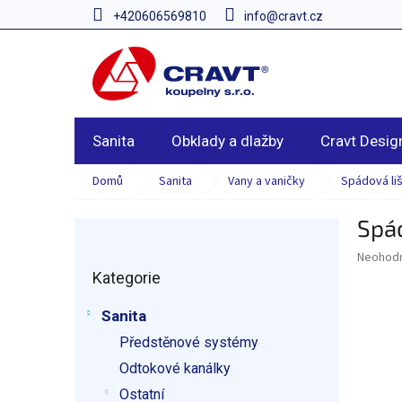
Přejít
+420606569810
info@cravt.cz
na
obsah
Sanita
Obklady a dlažby
Cravt Desig
Domů
Sanita
Vany a vaničky
Spádová li
Spád
P
o
Průměr
Neohod
Přeskočit
s
hodnoce
Kategorie
kategorie
t
produkt
r
je
Sanita
a
0,0
z
Předstěnové systémy
n
5
n
Odtokové kanálky
hvězdič
í
Ostatní