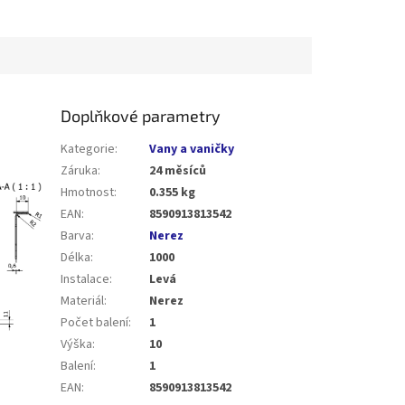
Doplňkové parametry
Kategorie
:
Vany a vaničky
Záruka
:
24 měsíců
Hmotnost
:
0.355 kg
EAN
:
8590913813542
Barva
:
Nerez
Délka
:
1000
Instalace
:
Levá
Materiál
:
Nerez
Počet balení
:
1
Výška
:
10
Balení
:
1
EAN
:
8590913813542