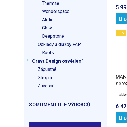
Thermae
5 99
Wonderspace
D
Atelier
Glow
Tip
Deepstone
Obklady a dlažby FAP
Roots
Cravt Design osvětlení
Zápustné
MAN
Stropní
nere
Závěsné
žlab 
skl
DN5
SORTIMENT DLE VÝROBCŮ
6 47
D