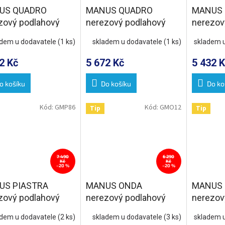
US QUADRO
MANUS QUADRO
MANUS 
zový podlahový
nerezový podlahový
nerezov
s roštem, L-950,
žlab s roštem, L-1050,
žlab s r
adem u dodavatele
(1 ks)
skladem u dodavatele
(1 ks)
skladem 
0
DN50
dlažbu, 
2 Kč
5 672 Kč
5 432 K
o košíku
Do košíku
Do ko
Kód:
GMP86
Kód:
GMO12
Tip
Tip
7 490
6 290
Kč
Kč
–20 %
–20 %
US PIASTRA
MANUS ONDA
MANUS
zový podlahový
nerezový podlahový
nerezov
 s roštem pro
žlab s roštem, L-650,
žlab s r
adem u dodavatele
(2 ks)
skladem u dodavatele
(3 ks)
skladem 
bu, L-1050, DN50
DN50
DN50