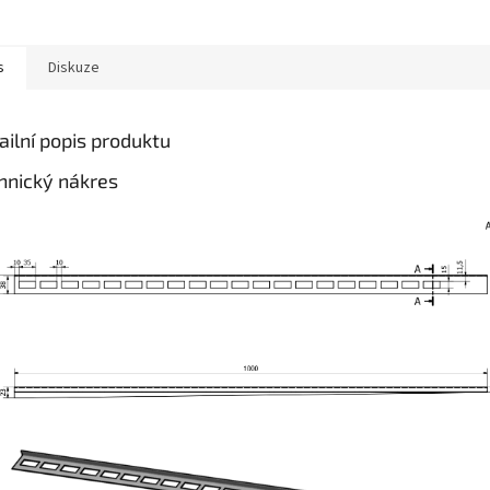
s
Diskuze
ailní popis produktu
hnický nákres