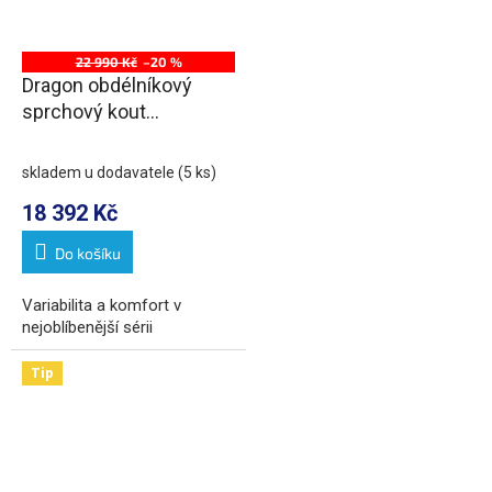
22 990 Kč
–20 %
Dragon obdélníkový
sprchový kout
1200x1000mm L/P
varianta
skladem u dodavatele
(5 ks)
18 392 Kč
Do košíku
Variabilita a komfort v
nejoblíbenější sérii
Tip