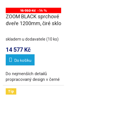
16 950 Kč
–14 %
ZOOM BLACK sprchové
dveře 1200mm, čiré sklo
skladem u dodavatele
(10 ks)
14 577 Kč
Do košíku
Do nejmenších detailů
propracovaný design v černé
Tip