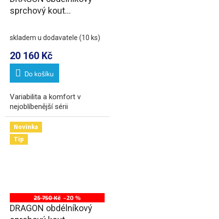
sprchový kout
800x1200mm L/P
varianta, rohový vstup
skladem u dodavatele
(10 ks)
20 160 Kč
Do košíku
Variabilita a komfort v
nejoblíbenější sérii
Novinka
Tip
25 750 Kč
–20 %
DRAGON obdélníkový