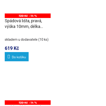
720 Kč
–14 %
Spádová lišta, pravá,
výška 10mm, délka
1000mm, nerez mat
skladem u dodavatele
(10 ks)
619 Kč
Do košíku
720 Kč
–14 %