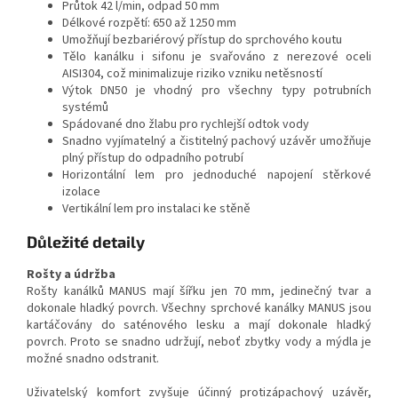
Průtok 42 l/min, odpad 50 mm
Délkové rozpětí: 650 až 1250 mm
Umožňují bezbariérový přístup do sprchového koutu
Tělo kanálku i sifonu je svařováno z nerezové oceli
AISI304, což minimalizuje riziko vzniku netěsností
Výtok DN50 je vhodný pro všechny typy potrubních
systémů
Spádované dno žlabu pro rychlejší odtok vody
Snadno vyjímatelný a čistitelný pachový uzávěr umožňuje
plný přístup do odpadního potrubí
Horizontální lem pro jednoduché napojení stěrkové
izolace
Vertikální lem pro instalaci ke stěně
Důležité detaily
Rošty a údržba
Rošty kanálků MANUS mají šířku jen 70 mm, jedinečný tvar a
dokonale hladký povrch. Všechny sprchové kanálky MANUS jsou
kartáčovány do saténového lesku a mají dokonale hladký
povrch. Proto se snadno udržují, neboť zbytky vody a mýdla je
možné snadno odstranit.
Uživatelský komfort zvyšuje účinný protizápachový uzávěr,