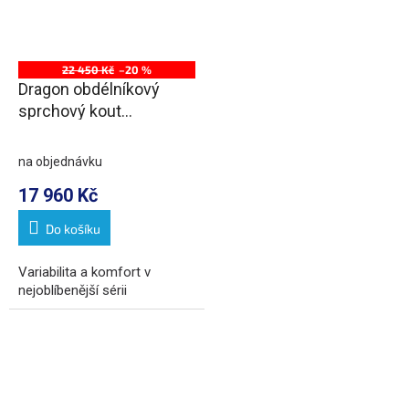
22 450 Kč
–20 %
Dragon obdélníkový
sprchový kout
1200x900mm L/P
varianta
na objednávku
17 960 Kč
Do košíku
Variabilita a komfort v
nejoblíbenější sérii