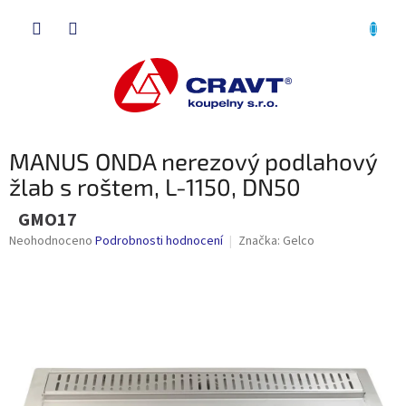
Přejít
NÁKU
na
obsah
KOŠÍK
MANUS ONDA nerezový podlahový
žlab s roštem, L-1150, DN50
GMO17
Průměrné
Neohodnoceno
Podrobnosti hodnocení
Značka:
Gelco
hodnocení
produktu
je
0,0
z
5
hvězdiček.