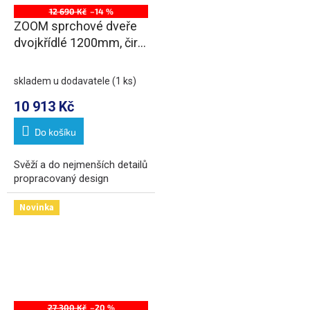
12 690 Kč
–14 %
ZOOM sprchové dveře
dvojkřídlé 1200mm, čiré
sklo
skladem u dodavatele
(1 ks)
10 913 Kč
Do košíku
Svěží a do nejmenších detailů
propracovaný design
Novinka
27 300 Kč
–20 %