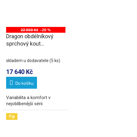
22 050 Kč
–20 %
Dragon obdélníkový
sprchový kout
1200x800mm L/P
varianta
skladem u dodavatele
(5 ks)
17 640 Kč
Do košíku
Variabilita a komfort v
nejoblíbenější sérii
Tip