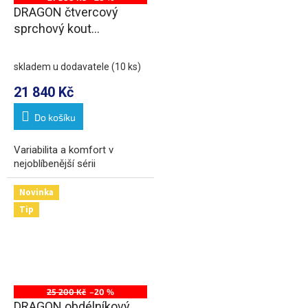
DRAGON čtvercový
sprchový kout
1200x1200mm, rohový
vstup
skladem u dodavatele
(10 ks)
21 840 Kč
Do košíku
Variabilita a komfort v
nejoblíbenější sérii
Novinka
Tip
25 200 Kč
–20 %
DRAGON obdélníkový