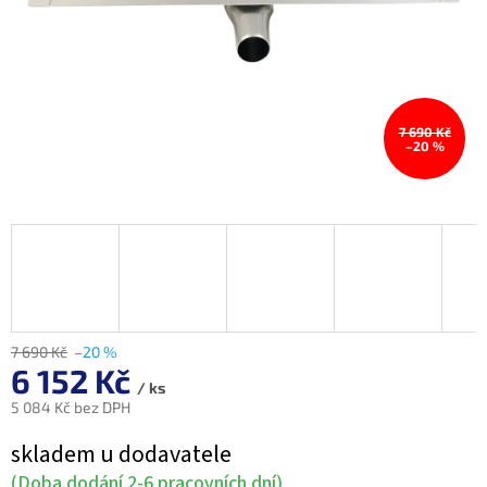
7 690 Kč
–20 %
7 690 Kč
–20 %
6 152 Kč
/ ks
5 084 Kč bez DPH
Měrná
skladem u dodavatele
cena:
(Doba dodání 2-6 pracovních dní)