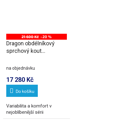
21 600 Kč
–20 %
Dragon obdélníkový
sprchový kout
1200x700mm L/P
varianta
na objednávku
17 280 Kč
Do košíku
Variabilita a komfort v
nejoblíbenější sérii