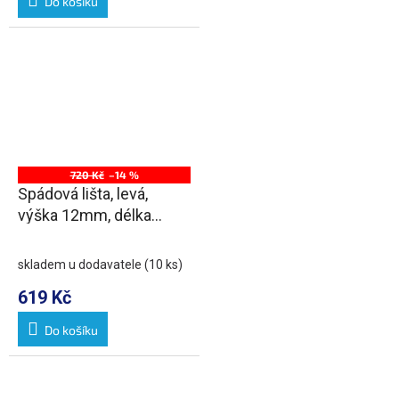
Do košíku
720 Kč
–14 %
Spádová lišta, levá,
výška 12mm, délka
1000mm, nerez mat
skladem u dodavatele
(10 ks)
619 Kč
Do košíku