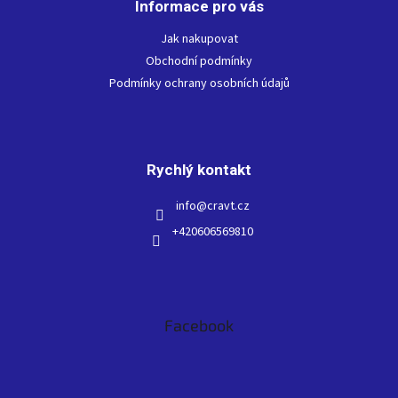
Informace pro vás
a
t
Jak nakupovat
í
Obchodní podmínky
Podmínky ochrany osobních údajů
Rychlý kontakt
info
@
cravt.cz
+420606569810
Facebook