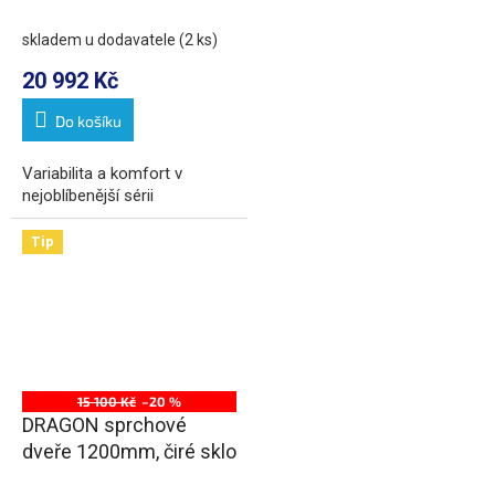
1000x1200mm L/P
varianta, rohový vstup
skladem u dodavatele
(2 ks)
20 992 Kč
Do košíku
Variabilita a komfort v
nejoblíbenější sérii
Tip
15 100 Kč
–20 %
DRAGON sprchové
dveře 1200mm, čiré sklo