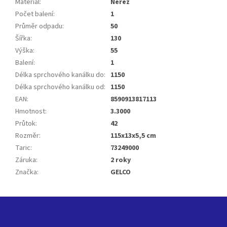
Materiál
:
Nerez
Počet balení
:
1
Průměr odpadu
:
50
Šířka
:
130
Výška
:
55
Balení
:
1
Délka sprchového kanálku do
:
1150
Délka sprchového kanálku od
:
1150
EAN
:
8590913817113
Hmotnost
:
3.3000
Průtok
:
42
Rozměr
:
115x13x5,5 cm
Taric
:
73249000
Záruka
:
2 roky
Značka
:
GELCO
Z
á
p