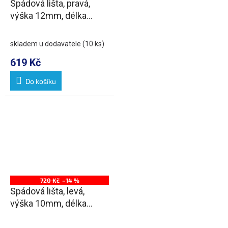
Spádová lišta, pravá,
výška 12mm, délka
1000mm, nerez mat
skladem u dodavatele
(10 ks)
619 Kč
Do košíku
720 Kč
–14 %
Spádová lišta, levá,
výška 10mm, délka
1000mm, nerez mat