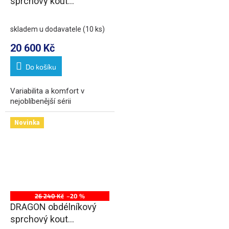
sprchový kout
900x1200mm L/P
varianta, rohový vstup
skladem u dodavatele
(10 ks)
20 600 Kč
Do košíku
Variabilita a komfort v
nejoblíbenější sérii
Novinka
26 240 Kč
–20 %
DRAGON obdélníkový
sprchový kout