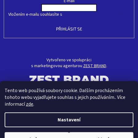
E-mail
Vložením e-mailu souhlasíte s
podmínkami ochrany osobních údajů
PŘIHLÁSIT SE
Vytvořeno ve spolupráci
s marketingovou agenturou
ZEST BRAND
.
Tento web používá soubory cookie. Dalším procházením
tohoto webu vyjadřujete souhlas s jejich používáním.. Více
informací
zde
.
Nastavení
Vytvořil Shoptet