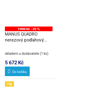
7 090 Kč
–20 %
MANUS QUADRO
nerezový podlahový
žlab s roštem, L-1050,
DN50
skladem u dodavatele
(1 ks)
5 672 Kč
Do košíku
Tip