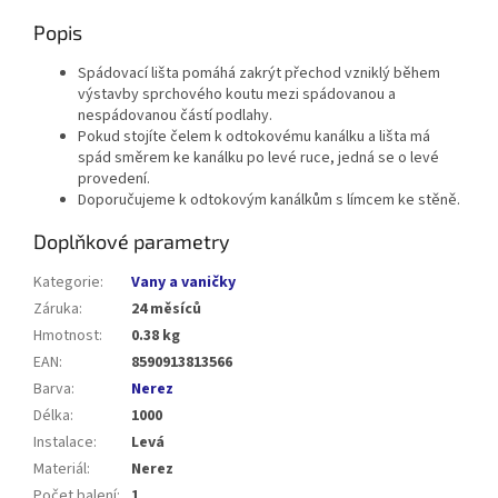
Popis
Spádovací lišta pomáhá zakrýt přechod vzniklý během
výstavby sprchového koutu mezi spádovanou a
nespádovanou částí podlahy.
Pokud stojíte čelem k odtokovému kanálku a lišta má
spád směrem ke kanálku po levé ruce, jedná se o levé
provedení.
Doporučujeme k odtokovým kanálkům s límcem ke stěně.
Doplňkové parametry
Kategorie
:
Vany a vaničky
Záruka
:
24 měsíců
Hmotnost
:
0.38 kg
EAN
:
8590913813566
Barva
:
Nerez
Délka
:
1000
Instalace
:
Levá
Materiál
:
Nerez
Počet balení
:
1