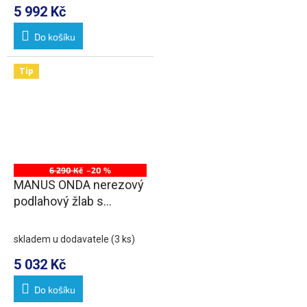
5 992 Kč
Do košíku
Tip
6 290 Kč
–20 %
MANUS ONDA nerezový
podlahový žlab s
roštem, L-650, DN50
skladem u dodavatele
(3 ks)
5 032 Kč
Do košíku