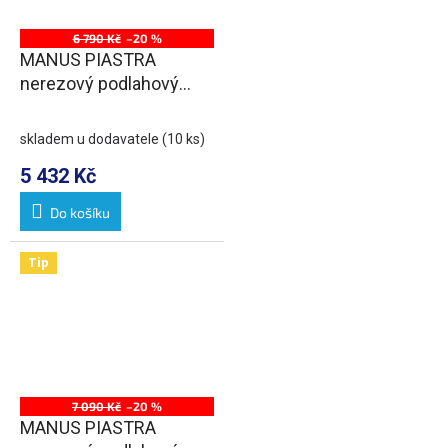
6 790 Kč
–20 %
MANUS PIASTRA
nerezový podlahový
žlab s roštem pro
dlažbu, L-850, DN50
skladem u dodavatele
(10 ks)
5 432 Kč
Do košíku
Tip
7 090 Kč
–20 %
MANUS PIASTRA