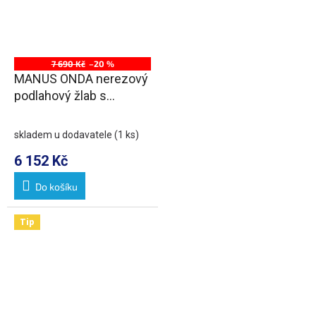
7 690 Kč
–20 %
MANUS ONDA nerezový
podlahový žlab s
roštem, L-1150, DN50
skladem u dodavatele
(1 ks)
6 152 Kč
Do košíku
Tip