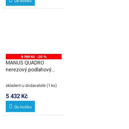
Do košíku
6 790 Kč
–20 %
MANUS QUADRO
nerezový podlahový
žlab s roštem, L-950,
DN50
skladem u dodavatele
(1 ks)
5 432 Kč
Do košíku