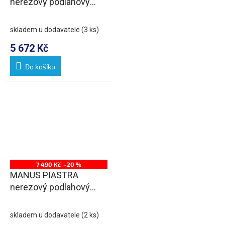
nerezový podlahový
žlab s roštem pro
dlažbu, L-950, DN50
skladem u dodavatele
(3 ks)
5 672 Kč
Do košíku
7 490 Kč
–20 %
MANUS PIASTRA
nerezový podlahový
žlab s roštem pro
dlažbu, L-1050, DN50
skladem u dodavatele
(2 ks)