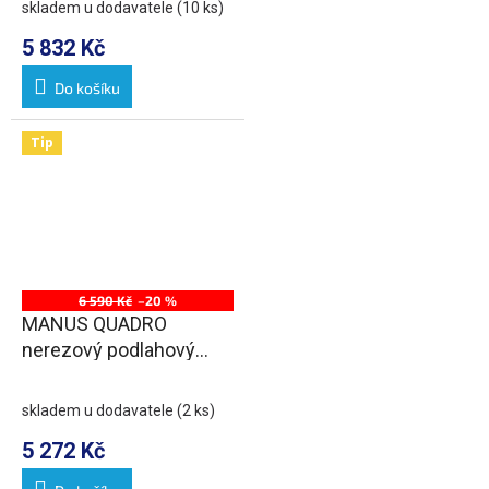
skladem u dodavatele
(10 ks)
5 832 Kč
Do košíku
Tip
6 590 Kč
–20 %
MANUS QUADRO
nerezový podlahový
žlab s roštem, L-850,
DN50
skladem u dodavatele
(2 ks)
5 272 Kč