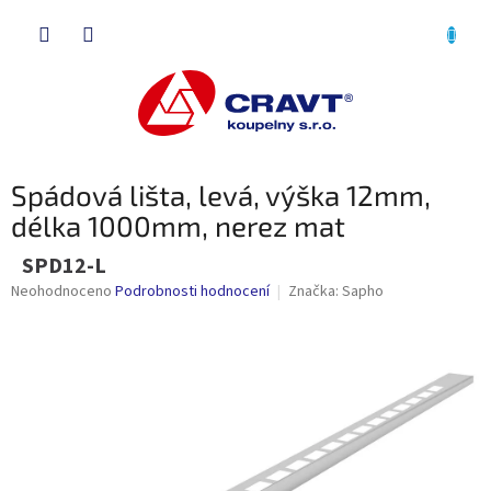
Přejít
NÁKU
na
obsah
KOŠÍK
Spádová lišta, levá, výška 12mm,
délka 1000mm, nerez mat
SPD12-L
Průměrné
Neohodnoceno
Podrobnosti hodnocení
Značka:
Sapho
hodnocení
produktu
je
0,0
z
5
hvězdiček.