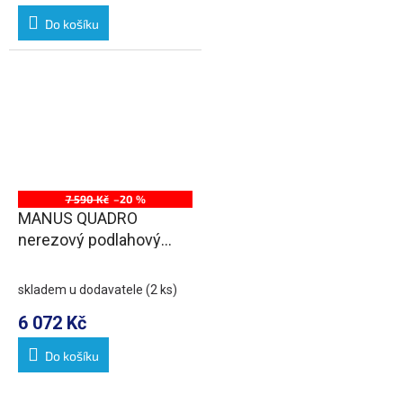
Do košíku
7 590 Kč
–20 %
MANUS QUADRO
nerezový podlahový
žlab s roštem, L-1150,
DN50
skladem u dodavatele
(2 ks)
6 072 Kč
Do košíku