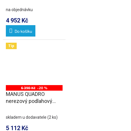
žlab s roštem, L-650,
DN50
na objednávku
4 952 Kč
Do košíku
Tip
6 390 Kč
–20 %
MANUS QUADRO
nerezový podlahový
žlab s roštem, L-750,
DN50
skladem u dodavatele
(2 ks)
5 112 Kč