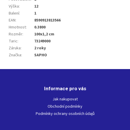
Výška
:
12
Balení
:
1
EAN
:
8590913813566
Hmotnost
:
0.3800
Rozměr
:
100x1,2 cm
Taric
:
73249000
Záruka
:
2 roky
Značka
:
SAPHO
Z
á
p
Informace pro vás
a
t
Jak nakupovat
í
Obchodní podmínky
Podmínky ochrany osobních údajů