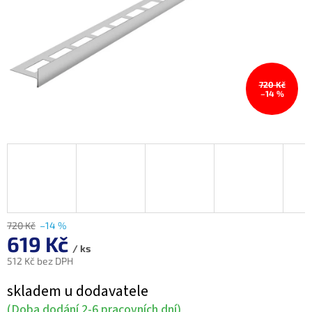
720 Kč
–14 %
720 Kč
–14 %
619 Kč
/ ks
512 Kč bez DPH
Měrná
skladem u dodavatele
cena:
(Doba dodání 2-6 pracovních dní)