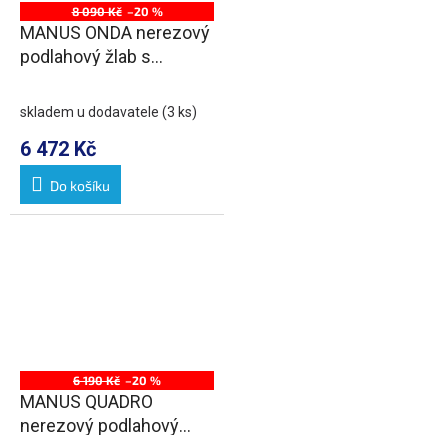
8 090 Kč
–20 %
MANUS ONDA nerezový
podlahový žlab s
roštem, L-1250, DN50
skladem u dodavatele
(3 ks)
6 472 Kč
Do košíku
6 190 Kč
–20 %
MANUS QUADRO
nerezový podlahový