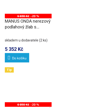
6 690 Kč
–20 %
MANUS ONDA nerezový
podlahový žlab s
roštem, L-850, DN50
skladem u dodavatele
(2 ks)
5 352 Kč
Do košíku
Tip
6 890 Kč
–20 %