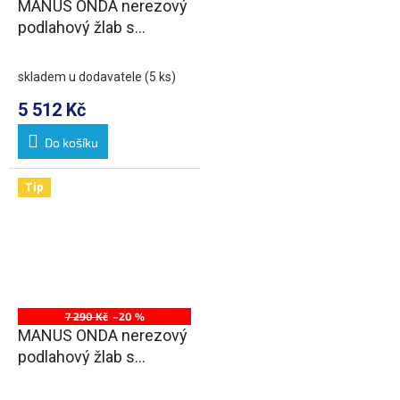
MANUS ONDA nerezový
podlahový žlab s
roštem, L-950, DN50
skladem u dodavatele
(5 ks)
5 512 Kč
Do košíku
Tip
7 290 Kč
–20 %
MANUS ONDA nerezový
podlahový žlab s
roštem, L-1050, DN50