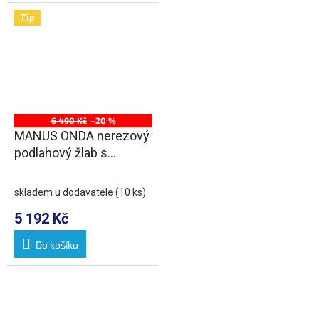
Tip
6 490 Kč
–20 %
MANUS ONDA nerezový
podlahový žlab s
roštem, L-750, DN50
skladem u dodavatele
(10 ks)
5 192 Kč
Do košíku