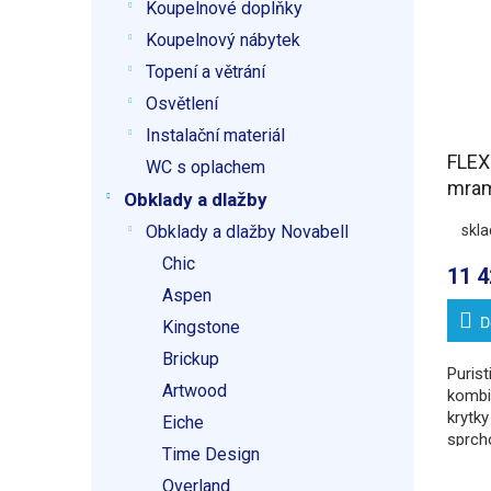
Koupelnové doplňky
Koupelnový nábytek
Topení a větrání
Osvětlení
Instalační materiál
FLEXI
WC s oplachem
mram
Obklady a dlažby
úpra
skl
Obklady a dlažby Novabell
150
Chic
11 4
Aspen
D
Kingstone
Brickup
Purist
Artwood
kombi
krytk
Eiche
sprch
Time Design
origin
Overland