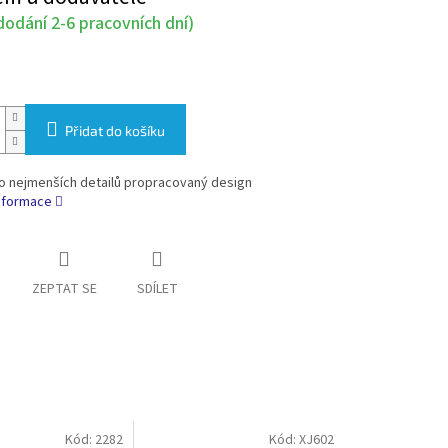
odání 2-6 pracovních dní)
Přidat do košíku
do nejmenších detailů propracovaný design
informace
ZEPTAT SE
SDÍLET
Kód:
2282
Kód:
XJ602