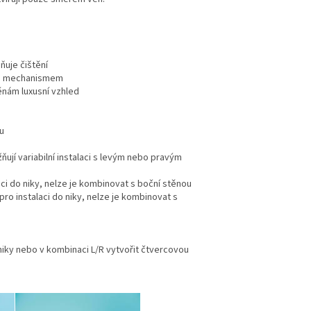
uje čištění
ým mechanismem
ěnám luxusní vzhled
u
ují variabilní instalaci s levým nebo pravým
ci do niky, nelze je kombinovat s boční stěnou
ro instalaci do niky, nelze je kombinovat s
niky nebo v kombinaci L/R vytvořit čtvercovou