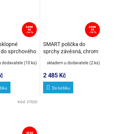
3 890
2 890
Kč
Kč
–14 %
–14 %
sklopné
SMART polička do
 do sprchového
sprchy závěsná, chrom
8x35,5cm, bílá
u dodavatele
(10 ks)
skladem u dodavatele
(2 ks)
č
2 485 Kč
šíku
Do košíku
Kód:
37020
95 Kč