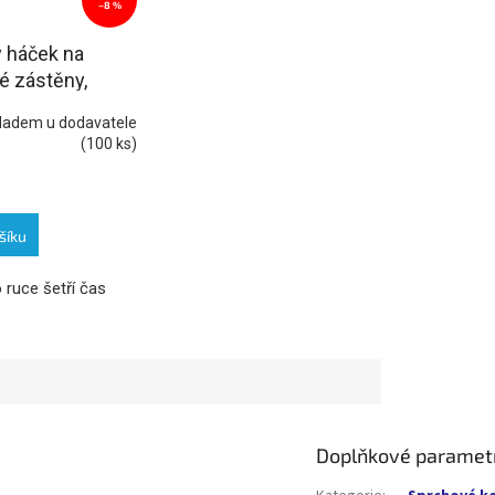
–8 %
 háček na
é zástěny,
ladem u dodavatele
(100 ks)
šíku
 ruce šetří čas
Doplňkové paramet