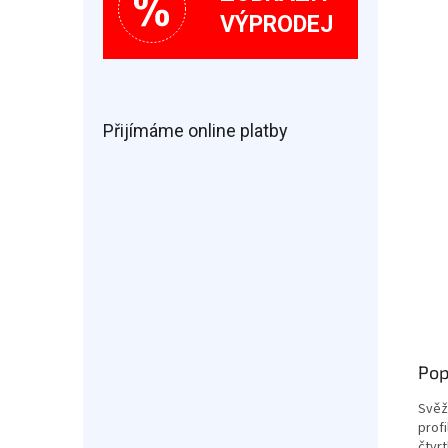
VÝPRODEJ
Přijímáme online platby
Pop
Svěž
prof
čtvr