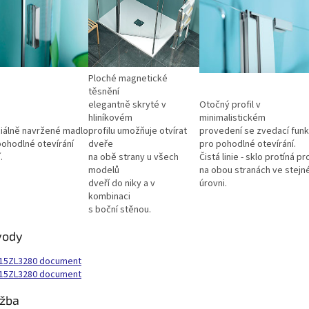
Ploché magnetické
těsnění
elegantně skryté v
Otočný profil v
hliníkovém
minimalistickém
iálně navržené madlo
profilu umožňuje otvírat
provedení se zvedací funk
pohodlné otevírání
dveře
pro pohodlné otevírání.
.
na obě strany u všech
Čistá linie - sklo protíná pro
modelů
na obou stranách ve stejn
dveří do niky a v
úrovni.
kombinaci
s boční stěnou.
vody
15ZL3280 document
15ZL3280 document
žba