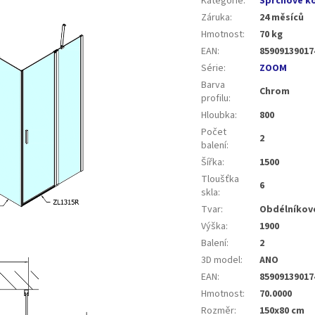
Kategorie
:
Sprchové k
Záruka
:
24 měsíců
Hmotnost
:
70 kg
EAN
:
85909139017
Série
:
ZOOM
Barva
Chrom
profilu
:
Hloubka
:
800
Počet
2
balení
:
Šířka
:
1500
Tloušťka
6
skla
:
Tvar
:
Obdélníkov
Výška
:
1900
Balení
:
2
3D model
:
ANO
EAN
:
85909139017
Hmotnost
:
70.0000
Rozměr
:
150x80 cm