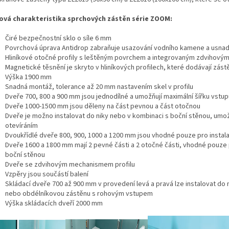
ová charakteristika sprchových zástěn série ZOOM:
Čiré bezpečnostní sklo o síle 6 mm
Povrchová úprava Antidrop zabraňuje usazování vodního kamene a usnadň
Hliníkové otočné profily s leštěným povrchem a integrovaným zdvihov
Magnetické těsnění je skryto v hliníkových profilech, které dodávají zást
Výška 1900 mm
Snadná montáž, tolerance až 20 mm nastavením skel v profilu
Dveře 700, 800 a 900 mm jsou jednodílné a umožňují maximální šířku vstup
Dveře 1000-1500 mm jsou děleny na část pevnou a část otočnou
Dveře je možno instalovat do niky nebo v kombinaci s boční stěnou, umožň
otevíráním
Dvoukřídlé dveře 800, 900, 1000 a 1200 mm jsou vhodné pouze pro instala
Dveře 1600 a 1800 mm mají 2 pevné části a 2 otočné části, vhodné pouze p
boční stěnou
Dveře
se zdvihovým mechanismem profilu
Vzpěry jsou součástí balení
Skládací dveře 700 až 900 mm v provedení levá a pravá lze instalovat do 
nebo obdélníkovou zástěnu s rohovým vstupem
Výška skládacích dveří 2000 mm