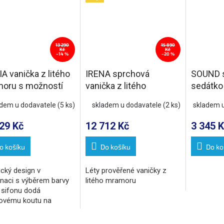
13 290
15 890
Kč
Kč
–14 %
–20 %
A vanička z litého
IRENA sprchová
SOUND 
oru s možností
vanička z litého
sedátko
vy rozměru,
mramoru, obdélník
koutu, 3
adem u dodavatele
(5 ks)
skladem u dodavatele
(2 ks)
skladem 
x80cm
150x80cm, bílá
29 Kč
12 712 Kč
3 345 K
o košíku
Do košíku
Do ko
ický design v
Léty prověřené vaničky z
naci s výběrem barvy
litého mramoru
y sifonu dodá
ovému koutu na
alitě