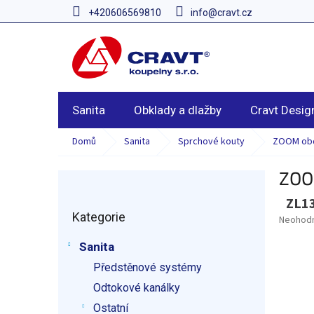
Přejít
+420606569810
info@cravt.cz
na
obsah
Sanita
Obklady a dlažby
Cravt Desig
Domů
Sanita
Sprchové kouty
ZOOM obd
ZOO
P
o
ZL1
Přeskočit
s
Kategorie
kategorie
Průměr
Neohod
t
hodnoce
r
produkt
Sanita
a
je
Předstěnové systémy
n
0,0
n
z
Odtokové kanálky
í
5
Ostatní
hvězdič