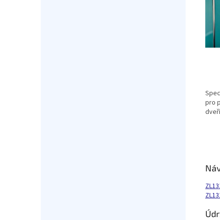
Spec
pro 
dveří
Ná
ZL13
ZL13
Údr