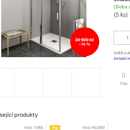
cena:
(Doba d
(5 ks)
20 900 Kč
–14 %
Svěží a 
Detailní 
TISK
sející produkty
Kód:
72901
Kód:
HI15080
Tip