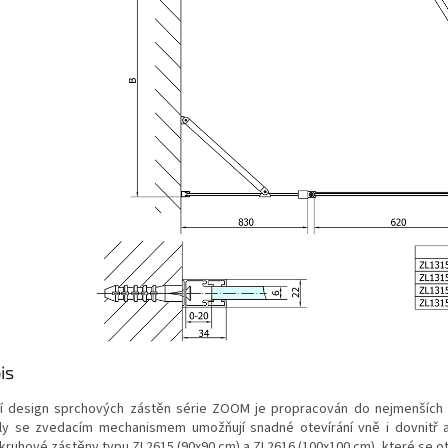
is
í design sprchových zástěn série ZOOM je propracován do nejmenších 
ily se zvedacím mechanismem umožňují snadné otevírání vně i dovnitř a z
tkruhové zástěny typu ZL2615 (90x90 cm) a ZL2616 (100x100 cm), které se o