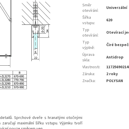
Směr
Univerzální
otevírání
:
Šířka
620
vstupu
:
Typ
Otevírací j
otevírání
:
Typ
Čiré bezpeč
výplně
:
Úprava
Antidrop
skla
:
Vlastnosti
:
11725690214
Záruka
:
2 roky
Značka
:
POLYSAN
detailů. Sprchové dveře s hranatými otočnými
aručují maximální šířku vstupu. Výjimku tvoří
tvírají pouze směrem ven.