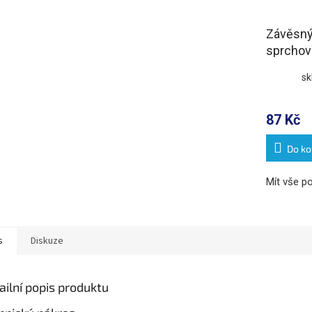
Závěsný
sprchov
chrom
sk
87 Kč
Do ko
Mít vše po
s
Diskuze
ailní popis produktu