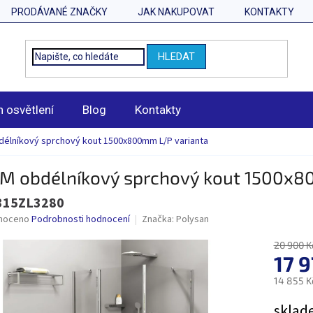
PRODÁVANÉ ZNAČKY
JAK NAKUPOVAT
KONTAKTY
HLEDAT
n osvětlení
Blog
Kontakty
élníkový sprchový kout 1500x800mm L/P varianta
M obdélníkový sprchový kout 1500x8
315ZL3280
né
noceno
Podrobnosti hodnocení
Značka:
Polysan
ní
u
20 900 K
17 
14 855 K
Měrná
sklad
ek.