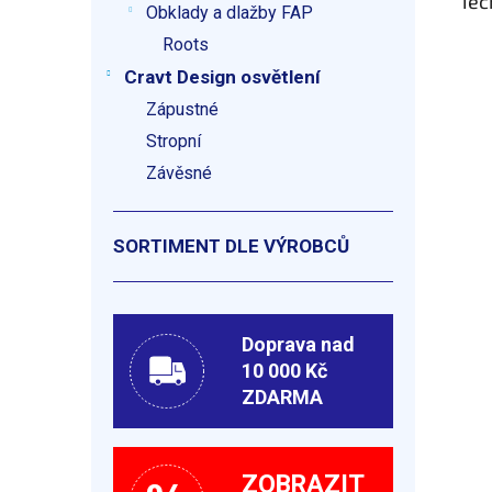
Tec
Obklady a dlažby FAP
Roots
Cravt Design osvětlení
Zápustné
Stropní
Závěsné
SORTIMENT DLE VÝROBCŮ
Doprava nad
10 000 Kč
ZDARMA
ZOBRAZIT