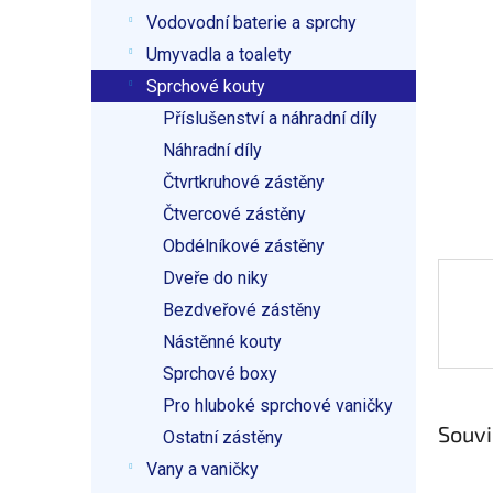
p
Vodovodní baterie a sprchy
a
n
Umyvadla a toalety
e
Sprchové kouty
l
Příslušenství a náhradní díly
Náhradní díly
Čtvrtkruhové zástěny
Čtvercové zástěny
Obdélníkové zástěny
Dveře do niky
Bezdveřové zástěny
Nástěnné kouty
Sprchové boxy
Pro hluboké sprchové vaničky
Souvi
Ostatní zástěny
Vany a vaničky