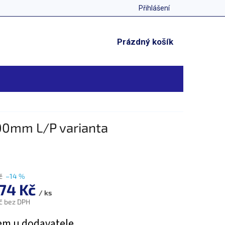
Přihlášení
NÁKUPNÍ
Prázdný košík
KOŠÍK
00mm L/P varianta
č
–14 %
974 Kč
/ ks
č bez DPH
em u dodavatele