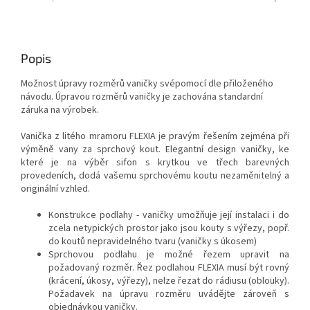
Popis
Možnost úpravy rozměrů vaničky svépomocí dle přiloženého
návodu. Úpravou rozměrů vaničky je zachována standardní
záruka na výrobek.
Vanička z litého mramoru FLEXIA je pravým řešením zejména při
výměně vany za sprchový kout. Elegantní design vaničky, ke
které je na výběr sifon s krytkou ve třech barevných
provedeních, dodá vašemu sprchovému koutu nezaměnitelný a
originální vzhled.
Konstrukce podlahy - vaničky umožňuje její instalaci i do
zcela netypických prostor jako jsou kouty s výřezy, popř.
do koutů nepravidelného tvaru (vaničky s úkosem)
Sprchovou podlahu je možné řezem upravit na
požadovaný rozměr. Řez podlahou FLEXIA musí být rovný
(krácení, úkosy, výřezy), nelze řezat do rádiusu (oblouky).
Požadavek na úpravu rozměru uvádějte zároveň s
objednávkou vaničky.