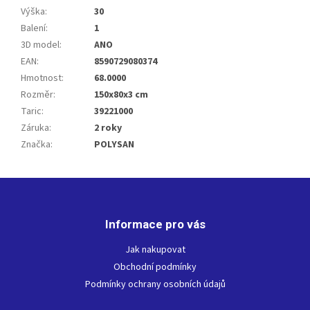
Výška
:
30
Balení
:
1
3D model
:
ANO
EAN
:
8590729080374
Hmotnost
:
68.0000
Rozměr
:
150x80x3 cm
Taric
:
39221000
Záruka
:
2 roky
Značka
:
POLYSAN
Z
á
p
Informace pro vás
a
t
Jak nakupovat
í
Obchodní podmínky
Podmínky ochrany osobních údajů