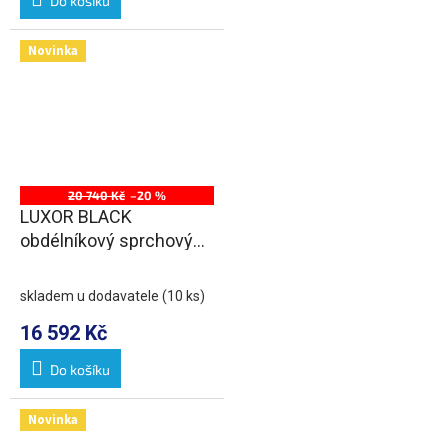
Do košíku
Novinka
20 740 Kč
–20 %
LUXOR BLACK
obdélníkový sprchový
kout 1500x800mm L/P
varianta
skladem u dodavatele
(10 ks)
16 592 Kč
Do košíku
Novinka