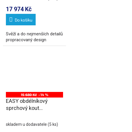
17 974 Kč
Do košíku
Svěží a do nejmenších detailů
propracovaný design
15 680 Kč
–14 %
EASY obdélníkový
sprchový kout
1500x800mm, čiré sklo
L/P varianta
skladem u dodavatele
(5 ks)