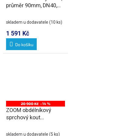
průměr 90mm, DN40,
krytka bílá
skladem u dodavatele
(10 ks)
1 591 Kč
Do košíku
20 900 Kč
–14 %
ZOOM obdélníkový
sprchový kout
1500x800mm L/P
varianta
skladem u dodavatele
(5 ks)