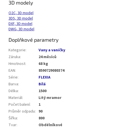
3D modely
O2C, 3D model
3DS, 3D model
DXF, 3D model
DWG, 3D model
Doplňkové parametry
Kategorie
:
Vany a vaničky
Záruka
:
24 měsíců
Hmotnost
:
68 kg
EAN
:
8590729080374
Série
:
FLEXIA
Barva
:
Bílá
Délka
:
1500
Materiál
:
Litý mramor
Počet balení
:
1
Průměr odpadu
:
90
Šířka
:
800
Tvar
:
Obdélníkové