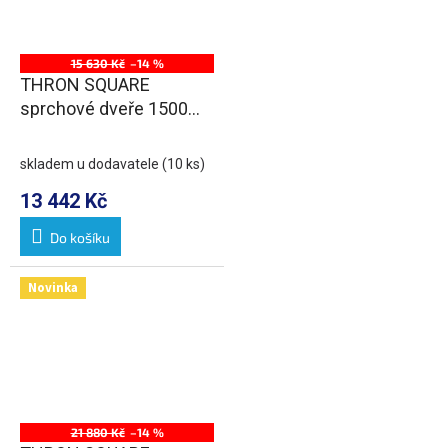
15 630 Kč
–14 %
THRON SQUARE
sprchové dveře 1500
mm, hranaté pojezdy,
čiré sklo
skladem u dodavatele
(10 ks)
13 442 Kč
Do košíku
Novinka
21 880 Kč
–14 %