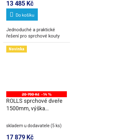
13 485 Kč
Do košíku
Jednoduché a praktické
řešení pro sprchové kouty
Novinka
20 790 Kč
–14 %
ROLLS sprchové dveře
1500mm, výška
2000mm, čiré sklo
skladem u dodavatele
(5 ks)
17 879 Kč