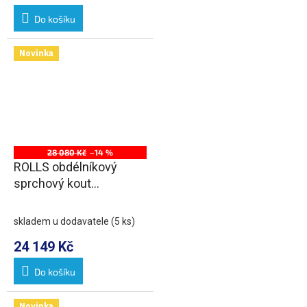
Do košíku
Novinka
28 080 Kč
–14 %
ROLLS obdélníkový
sprchový kout
1500x800 mm, L/P
varianta, čiré sklo
skladem u dodavatele
(5 ks)
24 149 Kč
Do košíku
Novinka