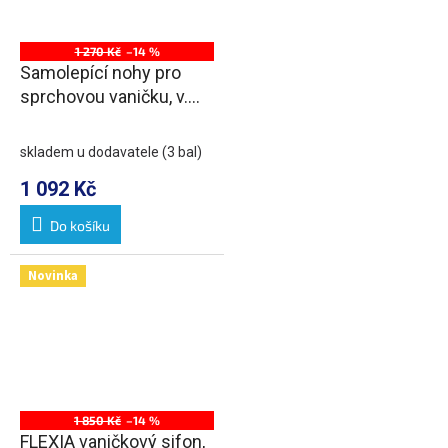
1 270 Kč
–14 %
Samolepící nohy pro
sprchovou vaničku, v.
96-125mm (12ks/sada)
skladem u dodavatele
(3 bal)
1 092 Kč
Do košíku
Novinka
1 850 Kč
–14 %
FLEXIA vaničkový sifon,