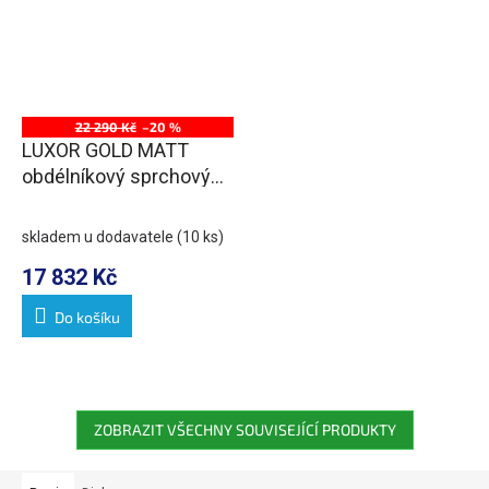
22 290 Kč
–20 %
LUXOR GOLD MATT
obdélníkový sprchový
kout 1500x800mm L/P
varianta
skladem u dodavatele
(10 ks)
17 832 Kč
Do košíku
ZOBRAZIT VŠECHNY SOUVISEJÍCÍ PRODUKTY