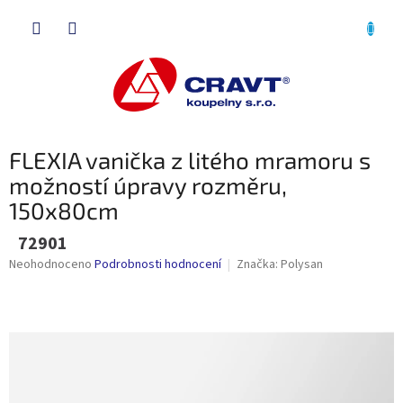
Přejít
NÁKU
na
obsah
KOŠÍK
FLEXIA vanička z litého mramoru s
možností úpravy rozměru,
150x80cm
72901
Průměrné
Neohodnoceno
Podrobnosti hodnocení
Značka:
Polysan
hodnocení
produktu
je
0,0
z
5
hvězdiček.