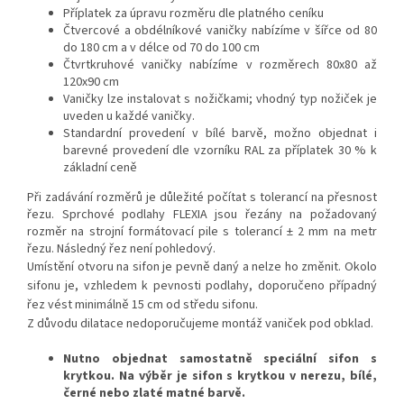
Příplatek za úpravu rozměru dle platného ceníku
Čtvercové a obdélníkové vaničky nabízíme v šířce od 80
do 180 cm a v délce od 70 do 100 cm
Čtvrtkruhové vaničky nabízíme v rozměrech 80x80 až
120x90 cm
Vaničky lze instalovat s nožičkami; vhodný typ nožiček je
uveden u každé vaničky.
Standardní provedení v bílé barvě, možno objednat i
barevné provedení dle vzorníku RAL za příplatek 30 % k
základní ceně
Při zadávání rozměrů je důležité počítat s tolerancí na přesnost
řezu. Sprchové podlahy FLEXIA jsou řezány na požadovaný
rozměr na strojní formátovací pile s tolerancí ± 2 mm na metr
řezu. Následný řez není pohledový.
Umístění otvoru na sifon je pevně daný a nelze ho změnit. Okolo
sifonu je, vzhledem k pevnosti podlahy, doporučeno případný
řez vést minimálně 15 cm od středu sifonu.
Z důvodu dilatace nedoporučujeme montáž vaniček pod obklad.
Nutno objednat samostatně speciální sifon s
krytkou. Na výběr je sifon s krytkou v nerezu, bílé,
černé nebo zlaté matné barvě.