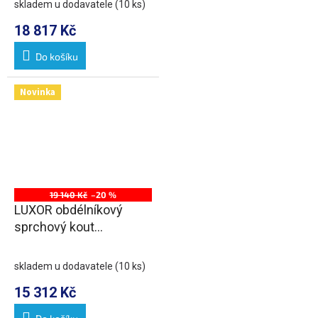
skladem u dodavatele
(10 ks)
18 817 Kč
Do košíku
Novinka
19 140 Kč
–20 %
LUXOR obdélníkový
sprchový kout
1500x800mm L/P
varianta
skladem u dodavatele
(10 ks)
15 312 Kč