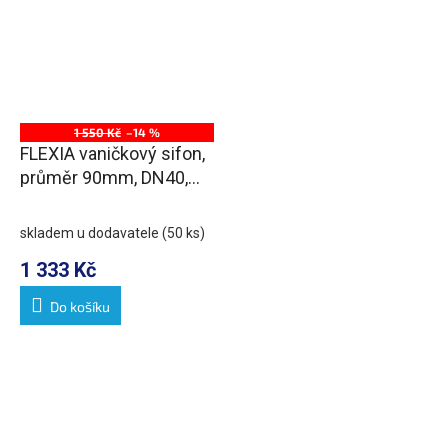
1 550 Kč
–14 %
FLEXIA vaničkový sifon,
průměr 90mm, DN40,
krytka nerez mat
skladem u dodavatele
(50 ks)
1 333 Kč
Do košíku