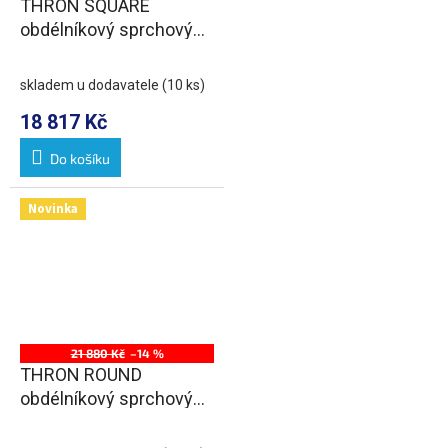
THRON SQUARE
obdélníkový sprchový
kout 1500x800mm,
hranaté pojezdy
skladem u dodavatele
(10 ks)
18 817 Kč
Do košíku
Novinka
21 880 Kč
–14 %
THRON ROUND
obdélníkový sprchový
kout 1500x800mm,
kulaté pojezdy