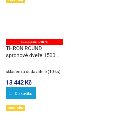
15 630 Kč
–14 %
THRON ROUND
sprchové dveře 1500
mm, kulaté pojezdy, čiré
sklo
skladem u dodavatele
(10 ks)
13 442 Kč
Do košíku
Novinka