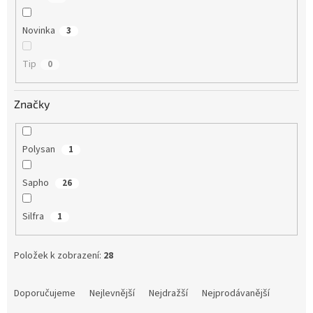
Novinka
3
Tip
0
Značky
Polysan
1
Sapho
26
Silfra
1
Položek k zobrazení:
28
Ř
a
Doporučujeme
Nejlevnější
Nejdražší
Nejprodávanější
z