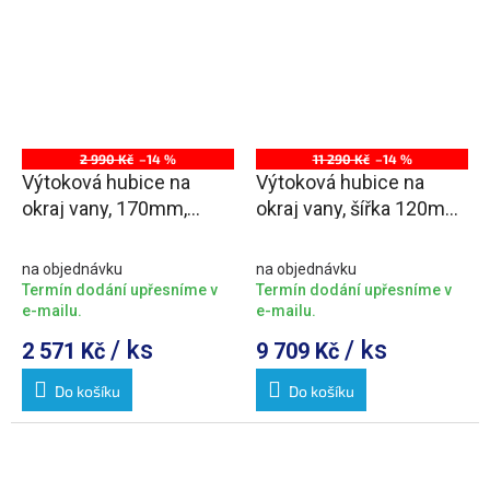
2 990 Kč
–14 %
11 290 Kč
–14 %
Výtoková hubice na
Výtoková hubice na
okraj vany, 170mm,
okraj vany, šířka 120mm,
chrom
chrom
na objednávku
na objednávku
Termín dodání upřesníme v
Termín dodání upřesníme v
e-mailu.
e-mailu.
/ ks
/ ks
2 571 Kč
9 709 Kč
Do košíku
Do košíku