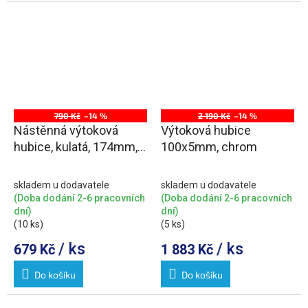
790 Kč
–14 %
2 190 Kč
–14 %
Nástěnná výtoková
Výtoková hubice
hubice, kulatá, 174mm,
100x5mm, chrom
zlato mat
skladem u dodavatele
skladem u dodavatele
(Doba dodání 2-6 pracovních
(Doba dodání 2-6 pracovních
dní)
dní)
(10 ks)
(5 ks)
/ ks
/ ks
679 Kč
1 883 Kč
Do košíku
Do košíku