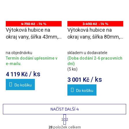
4 790 Kč
–14 %
3 490 Kč
–14 %
Výtoková hubice na
Výtoková hubice na
okraj vany, šířka 43mm,
okraj vany, šířka 80mm,
kaskáda, chrom
chrom
na objednávku
skladem u dodavatele
Termín dodání upřesníme v
(Doba dodání 2-6 pracovních
e-mailu.
dní)
(5 ks)
/ ks
4 119 Kč
/ ks
3 001 Kč
Do košíku
Do košíku
NAČÍST DALŠÍ 4
S
1
2
t
O
r
28
položek celkem