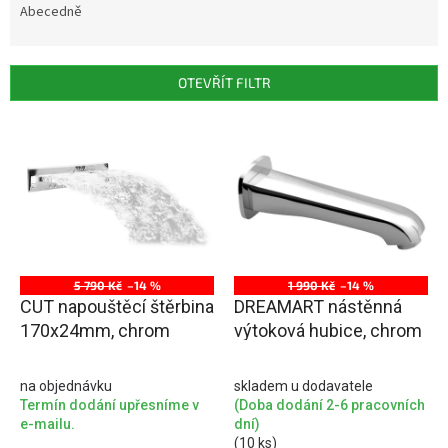
e
Abecedně
n
í
p
OTEVŘÍT FILTR
r
o
V
d
ý
u
p
k
i
t
s
ů
p
r
o
5 790 Kč
–14 %
1 990 Kč
–14 %
d
CUT napouštěcí štěrbina
DREAMART nástěnná
u
170x24mm, chrom
výtoková hubice, chrom
k
t
na objednávku
skladem u dodavatele
ů
Termín dodání upřesníme v
(Doba dodání 2-6 pracovních
e-mailu.
dní)
(10 ks)