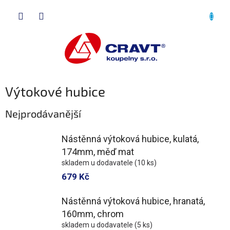
Přejít
NÁKU
na
obsah
KOŠÍK
Výtokové hubice
Nejprodávanější
Nástěnná výtoková hubice, kulatá,
174mm, měď mat
skladem u dodavatele
(10 ks)
679 Kč
Nástěnná výtoková hubice, hranatá,
160mm, chrom
skladem u dodavatele
(5 ks)