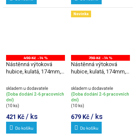
Novinka
490 Kč
–14 %
790 Kč
–14 %
Nástěnná výtoková
Nástěnná výtoková
hubice, kulatá, 174mm,
hubice, kulatá, 174mm,
chrom
měď mat
skladem u dodavatele
skladem u dodavatele
(Doba dodání 2-6 pracovních
(Doba dodání 2-6 pracovních
dní)
dní)
(10 ks)
(10 ks)
/ ks
/ ks
421 Kč
679 Kč
Do košíku
Do košíku