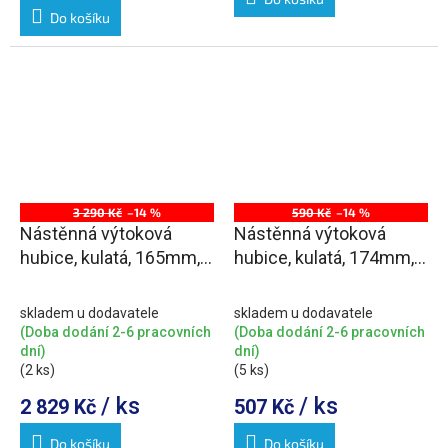
Do košíku
3 290 Kč
–14 %
590 Kč
–14 %
Nástěnná výtoková
Nástěnná výtoková
hubice, kulatá, 165mm,
hubice, kulatá, 174mm,
zlato
černá mat
skladem u dodavatele
skladem u dodavatele
(Doba dodání 2-6 pracovních
(Doba dodání 2-6 pracovních
dní)
dní)
(2 ks)
(5 ks)
/ ks
/ ks
2 829 Kč
507 Kč
Do košíku
Do košíku