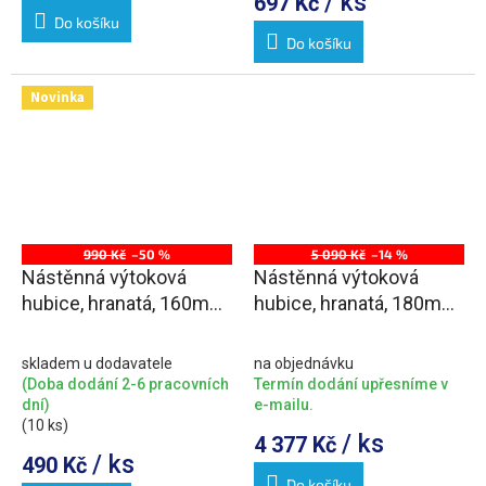
/ ks
697 Kč
Do košíku
Do košíku
Novinka
990 Kč
–50 %
5 090 Kč
–14 %
Nástěnná výtoková
Nástěnná výtoková
hubice, hranatá, 160mm,
hubice, hranatá, 180mm,
zlato mat
zlato
skladem u dodavatele
na objednávku
(Doba dodání 2-6 pracovních
Termín dodání upřesníme v
dní)
e-mailu.
(10 ks)
/ ks
4 377 Kč
/ ks
490 Kč
Do košíku