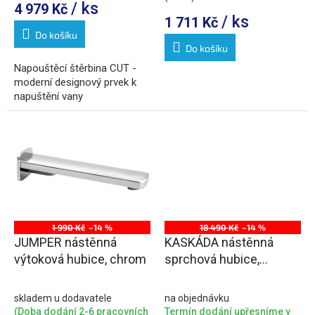
/ ks
4 979 Kč
/ ks
1 711 Kč
Do košíku
Do košíku
Napouštěcí štěrbina CUT -
moderní designový prvek k
napuštění vany
1 990 Kč
–14 %
18 490 Kč
–14 %
JUMPER nástěnná
KASKÁDA nástěnná
výtoková hubice, chrom
sprchová hubice,
náklopná, šířka 153mm,
chrom
skladem u dodavatele
na objednávku
(Doba dodání 2-6 pracovních
Termín dodání upřesníme v