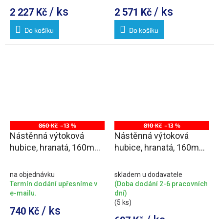
/ ks
/ ks
2 227 Kč
2 571 Kč
Do košíku
Do košíku
860 Kč
–13 %
810 Kč
–13 %
Nástěnná výtoková
Nástěnná výtoková
hubice, hranatá, 160mm,
hubice, hranatá, 160mm,
černá mat
chrom
na objednávku
skladem u dodavatele
Termín dodání upřesníme v
(Doba dodání 2-6 pracovních
e-mailu.
dní)
(5 ks)
/ ks
740 Kč