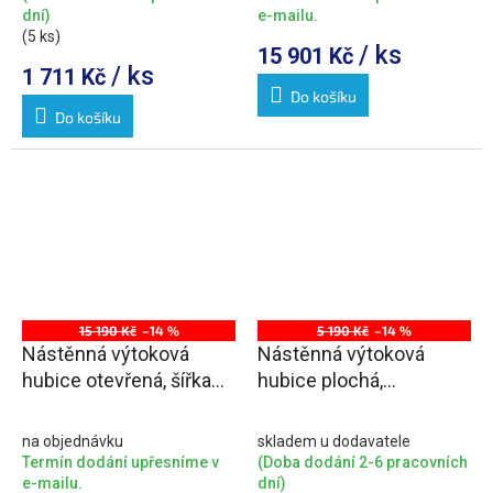
dní)
e-mailu.
(5 ks)
/ ks
15 901 Kč
/ ks
1 711 Kč
Do košíku
Do košíku
15 190 Kč
–14 %
5 190 Kč
–14 %
Nástěnná výtoková
Nástěnná výtoková
hubice otevřená, šířka
hubice plochá,
145mm, kaskáda, chrom
300x52mm, chrom
na objednávku
skladem u dodavatele
Termín dodání upřesníme v
(Doba dodání 2-6 pracovních
e-mailu.
dní)