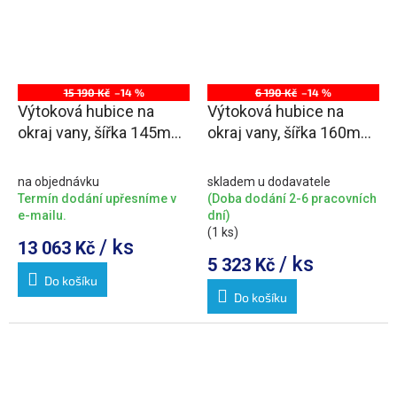
15 190 Kč
–14 %
6 190 Kč
–14 %
Výtoková hubice na
Výtoková hubice na
okraj vany, šířka 145mm,
okraj vany, šířka 160mm,
kaskáda, chrom
chrom
na objednávku
skladem u dodavatele
Termín dodání upřesníme v
(Doba dodání 2-6 pracovních
e-mailu.
dní)
(1 ks)
/ ks
13 063 Kč
/ ks
5 323 Kč
Do košíku
Do košíku