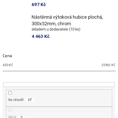
697 Kč
Nástěnná výtoková hubice plochá,
300x52mm, chrom
skladem u dodavatele
(10 ks)
4 463 Kč
Cena
420
Kč
15901
Kč
Na skladě
17
Akce
0