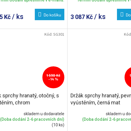
Do košíku
Do
/ ks
/ ks
15 Kč
3 087 Kč
Kód:
SG301
Kód
1 590 Kč
–14 %
 sprchy hranatý, otočný, s
Držák sprchy hranatý, pevn
těním, chrom
vyústěním, černá mat
skladem u dodavatele
skladem u do
(Doba dodání 2-6 pracovních dní)
(Doba dodání 2-6 pracovn
(10 ks)