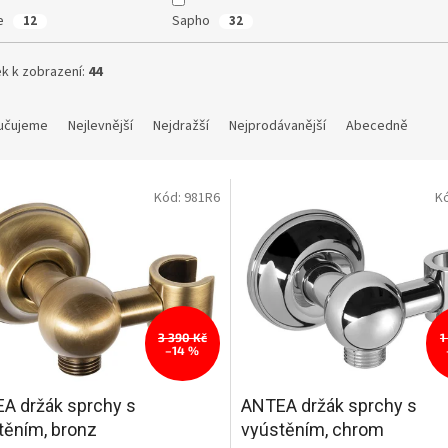
le
Sapho
12
32
k k zobrazení:
44
učujeme
Nejlevnější
Nejdražší
Nejprodávanější
Abecedně
Kód:
981R6
K
3 390 Kč
1
–14 %
A držák sprchy s
ANTEA držák sprchy s
těním, bronz
vyústěním, chrom