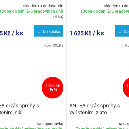
skladem u dodavatele
skladem u do
(Doba dodání 2-6 pracovních dní)
(Doba dodání 2-6 pracovn
(4 ks)
Do košíku
Do
/ ks
/ ks
15 Kč
1 625 Kč
Kód:
981R8
K
3 390 Kč
3
–14 %
A držák sprchy s
ANTEA držák sprchy s
ěním, nikl
vyústěním, zlato
na objednávku
na ob
rmín dodání upřesníme v e-mailu.
Termín dodání upřesníme v 