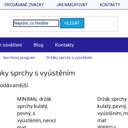
PRODÁVANÉ ZNAČKY
JAK NAKUPOVAT
KONTAKTY
HLEDAT
n osvětlení
Blog
Kontakty
Sprchový program
Držáky sprchy s vyústěním
áky sprchy s vyústěním
odávanější
MINIMAL držák
Držák sprchy
sprchy kulatý,
kulatý, pevný,
pevný, s
vyústěním, 
vyústěním, nerez
mat
skladem u
mat