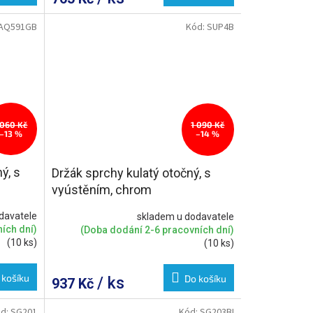
AQ591GB
Kód:
SUP4B
 060 Kč
1 090 Kč
–13 %
–14 %
ý, s
Držák sprchy kulatý otočný, s
vyústěním, chrom
davatele
skladem u dodavatele
ích dní)
(Doba dodání 2-6 pracovních dní)
(10 ks)
(10 ks)
 košíku
Do košíku
/ ks
937 Kč
d:
SG201
Kód:
SG203BI