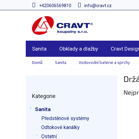
Přejít
+420606569810
info@cravt.cz
na
obsah
Sanita
Obklady a dlažby
Cravt Desig
Domů
Sanita
Vodovodní baterie a sprchy
Drž
P
o
Přeskočit
Nejpr
s
Kategorie
kategorie
t
r
Sanita
a
Předstěnové systémy
n
n
Odtokové kanálky
í
Ostatní