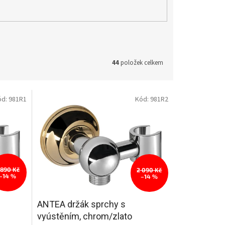
44
položek celkem
ód:
981R1
Kód:
981R2
 890 Kč
2 090 Kč
–14 %
–14 %
ANTEA držák sprchy s
vyústěním, chrom/zlato