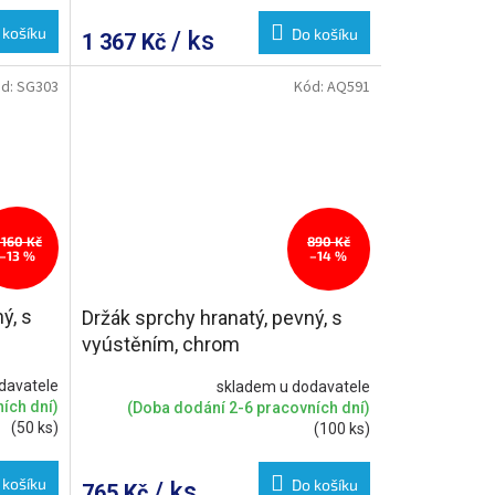
 košíku
Do košíku
/ ks
1 367 Kč
d:
SG303
Kód:
AQ591
 160 Kč
890 Kč
–13 %
–14 %
ý, s
Držák sprchy hranatý, pevný, s
vyústěním, chrom
davatele
skladem u dodavatele
ích dní)
(Doba dodání 2-6 pracovních dní)
(50 ks)
(100 ks)
 košíku
Do košíku
/ ks
765 Kč