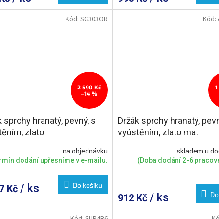
Kód:
SG303OR
Kód:
2 590 Kč
1
–14 %
 sprchy hranatý, pevný, s
Držák sprchy hranatý, pevn
těním, zlato
vyústěním, zlato mat
na objednávku
skladem u do
rmín dodání upřesníme v e-mailu.
(Doba dodání 2-6 pracovn
Do košíku
/ ks
27 Kč
Do
/ ks
912 Kč
Kód:
SUP4B6
Kó