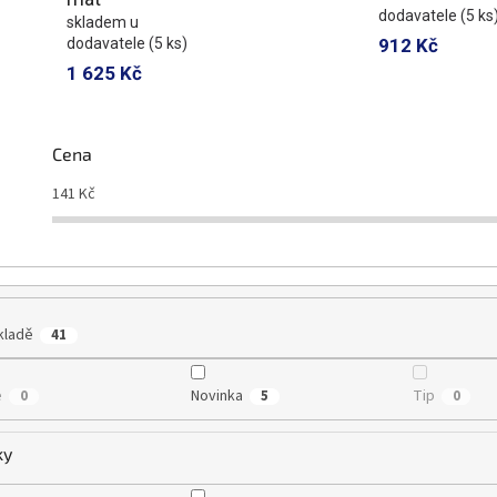
dodavatele
(5 ks
skladem u
dodavatele
(5 ks)
912 Kč
1 625 Kč
Cena
141
Kč
kladě
41
e
Novinka
Tip
0
5
0
ky