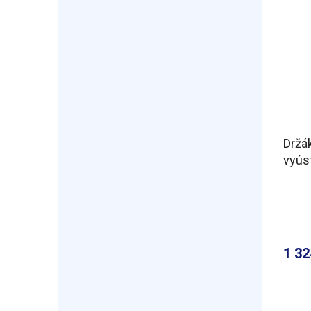
Držák
vyús
1 3