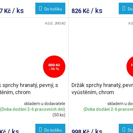
Do košíku
Do
/ ks
/ ks
67 Kč
826 Kč
Kód:
JM540
Kó
890 Kč
1
–14 %
 sprchy hranatý, pevný, s
Držák sprchy hranatý, pevn
těním, chrom
vyústěním, chrom
skladem u dodavatele
skladem u do
(Doba dodání 2-6 pracovních dní)
(Doba dodání 2-6 pracovn
(50 ks)
Do košíku
Do
/ ks
/ ks
 Kč
998 Kč