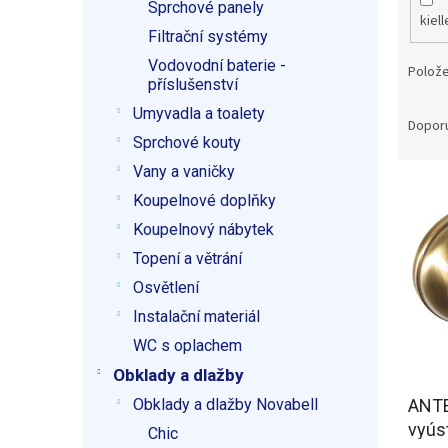
Sprchové panely
kiel
Filtrační systémy
Vodovodní baterie -
Polože
příslušenství
Ř
Umyvadla a toalety
a
Dopor
Sprchové kouty
z
e
Vany a vaničky
V
n
Koupelnové doplňky
ý
í
Koupelnový nábytek
p
p
i
r
Topení a větrání
s
o
Osvětlení
p
d
Instalační materiál
r
u
o
k
WC s oplachem
d
t
Obklady a dlažby
u
ů
Obklady a dlažby Novabell
ANTE
k
t
vyús
Chic