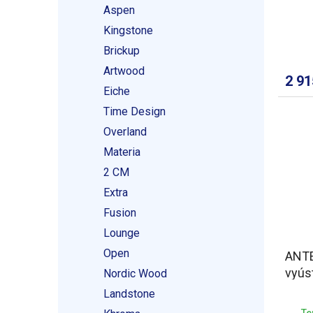
ů
Aspen
Kingstone
Brickup
Artwood
2 9
Eiche
Time Design
Overland
Materia
2 CM
Extra
Fusion
Lounge
Open
ANTE
vyúst
Nordic Wood
Landstone
Te