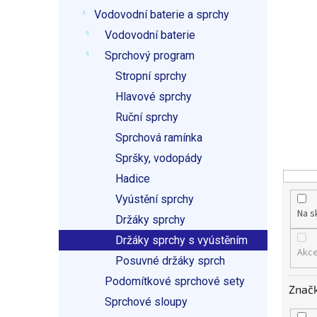
p
Vodovodní baterie a sprchy
a
n
Vodovodní baterie
e
Sprchový program
l
Stropní sprchy
Hlavové sprchy
Ruční sprchy
Sprchová ramínka
Spršky, vodopády
Hadice
Vyústění sprchy
Na s
Držáky sprchy
Držáky sprchy s vyústěním
Akc
Posuvné držáky sprch
Podomítkové sprchové sety
Znač
Sprchové sloupy