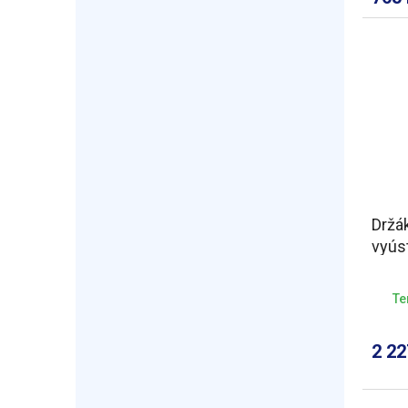
Držák
vyús
Te
2 2