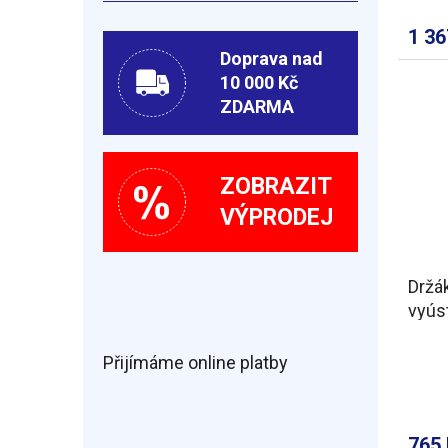
1 3
Doprava nad
10 000 Kč
ZDARMA
ZOBRAZIT
VÝPRODEJ
Držák
vyús
Přijímáme online platby
765