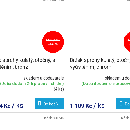
1 540 Kč
1
–14 %
 sprchy kulatý, otočný, s
Držák sprchy kulatý, otočný
těním, bronz
vyústěním, chrom
skladem u dodavatele
skladem u do
(Doba dodání 2-6 pracovních dní)
(Doba dodání 2-6 pracovn
(4 ks)
Do košíku
Do
/ ks
/ ks
24 Kč
1 109 Kč
Kód:
981M6
Kód: