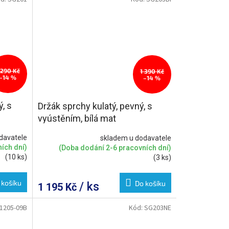
 290 Kč
1 390 Kč
–14 %
–14 %
, s
Držák sprchy kulatý, pevný, s
vyústěním, bílá mat
davatele
skladem u dodavatele
ích dní)
(Doba dodání 2-6 pracovních dní)
(10 ks)
(3 ks)
 košíku
Do košíku
/ ks
1 195 Kč
1205-09B
Kód:
SG203NE