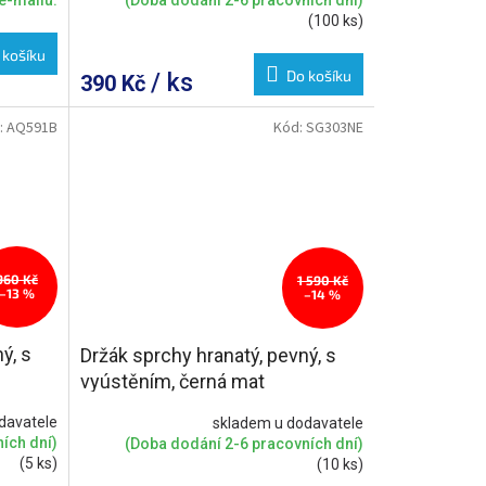
(Doba dodání 2-6 pracovních dní)
(100 ks)
 košíku
Do košíku
/ ks
390 Kč
:
AQ591B
Kód:
SG303NE
960 Kč
1 590 Kč
–13 %
–14 %
ý, s
Držák sprchy hranatý, pevný, s
vyústěním, černá mat
davatele
skladem u dodavatele
ích dní)
(Doba dodání 2-6 pracovních dní)
(5 ks)
(10 ks)