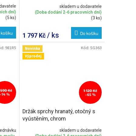
davatele
skladem u dodavatele
ích dní)
(Doba dodání 2-6 pracovních dní)
(5 ks)
(3 ks)
 košíku
Do košíku
/ ks
1 797 Kč
ód:
981R5
Kód:
SG363
Novinka
Výprodej
 590 Kč
1 120 Kč
–14 %
–65 %
Držák sprchy hranatý, otočný s
vyústěním, chrom
jednávku
skladem u dodavatele
e-mailu.