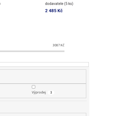
)
dodavatele
(5 ks)
2 485 Kč
3087
Kč
Výprodej
1