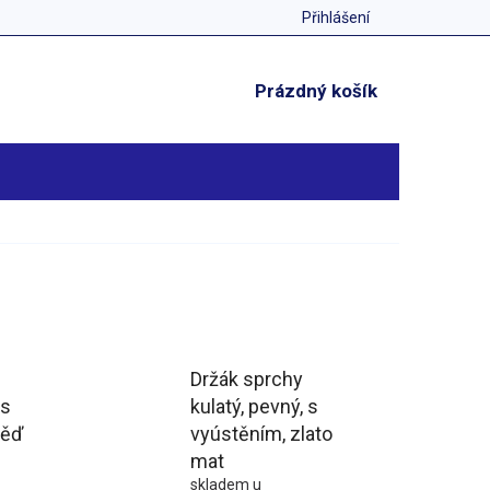
Přihlášení
NÁKUPNÍ
Prázdný košík
KOŠÍK
Držák sprchy
 s
kulatý, pevný, s
měď
vyústěním, zlato
mat
skladem u