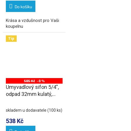
Do košíku
Krása a vzdušnost pro Vaši
koupelnu
Tip
585 Kč
–8 %
Umyvadlový sifon 5/4",
odpad 32mm kulatý,
chrom
skladem u dodavatele
(100 ks)
538 Kč