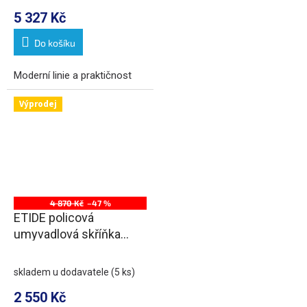
5 327 Kč
Do košíku
Moderní linie a praktičnost
Výprodej
4 870 Kč
–47 %
ETIDE policová
umyvadlová skříňka
71,5x85x44 cm, bílá mat
skladem u dodavatele
(5 ks)
2 550 Kč