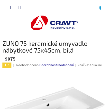
Přejít
NÁKU
na
obsah
KOŠÍK
ZUNO 75 keramické umyvadlo
nábytkové 75x45cm, bílá
9075
Průměrné
Neohodnoceno
Podrobnosti hodnocení
Značka:
Aqualine
Tip
hodnocení
produktu
je
0,0
z
5
hvězdiček.