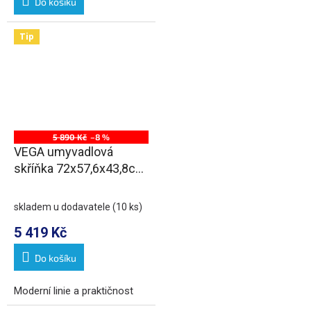
Do košíku
Tip
5 890 Kč
–8 %
VEGA umyvadlová
skříňka 72x57,6x43,8cm,
2x zásuvka, dub platin
skladem u dodavatele
(10 ks)
5 419 Kč
Do košíku
Moderní linie a praktičnost