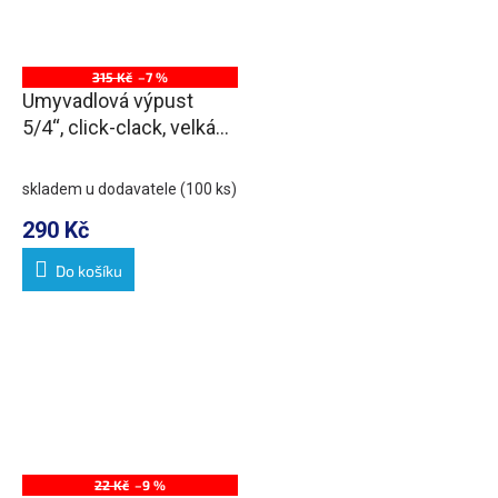
315 Kč
–7 %
Umyvadlová výpust
5/4“, click-clack, velká
zátka, 30-45mm, chrom
skladem u dodavatele
(100 ks)
290 Kč
Do košíku
22 Kč
–9 %