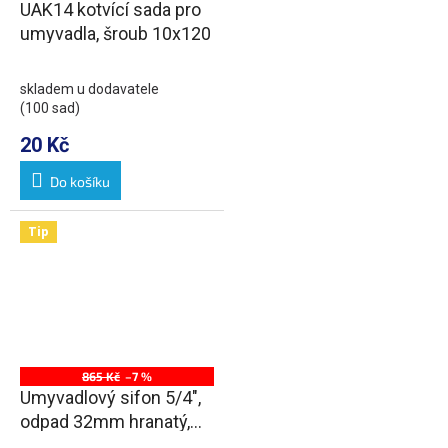
UAK14 kotvící sada pro
umyvadla, šroub 10x120
skladem u dodavatele
(100 sad)
20 Kč
Do košíku
Tip
865 Kč
–7 %
Umyvadlový sifon 5/4",
odpad 32mm hranatý,
chrom