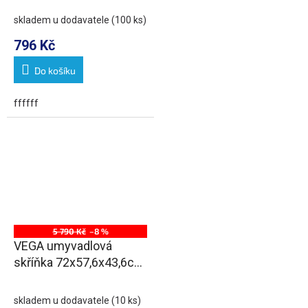
skladem u dodavatele
(100 ks)
796 Kč
Do košíku
ffffff
5 790 Kč
–8 %
VEGA umyvadlová
skříňka 72x57,6x43,6cm,
2x zásuvka, bílá
skladem u dodavatele
(10 ks)