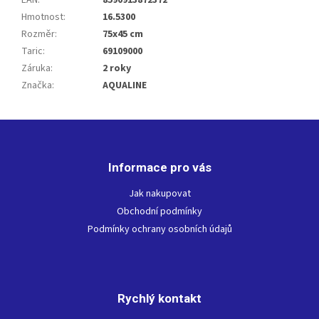
EAN
:
8590913872372
Hmotnost
:
16.5300
Rozměr
:
75x45 cm
Taric
:
69109000
Záruka
:
2 roky
Značka
:
AQUALINE
Z
á
p
Informace pro vás
a
t
Jak nakupovat
í
Obchodní podmínky
Podmínky ochrany osobních údajů
Rychlý kontakt