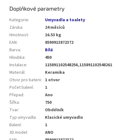
Doplňkové parametry
Kategorie
:
Umyvadla a toalety
Záruka
:
24 měsíců
Hmotnost
:
16.53 kg
EAN
:
8590913872372
Barva
:
Bílá
Hloubka
:
450
Instalace
:
115891102548256,115891102548261
Materiál
:
Keramika
Otvor pro baterii
:
1 otvor
Počet balení
:
1
Přepad
:
Ano
Šířka
:
750
Tvar
:
Obdélník
Typ umyvadla
:
Klasické umyvadlo
Balení
:
1
3D model
:
ANO