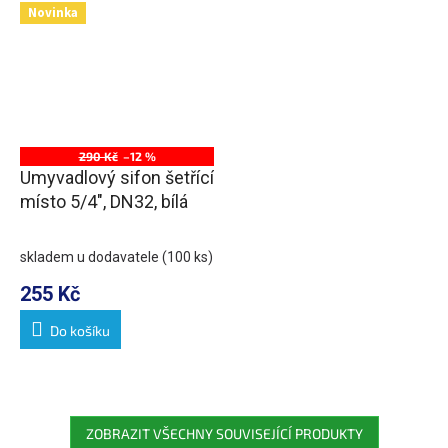
Novinka
290 Kč
–12 %
Umyvadlový sifon šetřící
místo 5/4", DN32, bílá
skladem u dodavatele
(100 ks)
255 Kč
Do košíku
ZOBRAZIT VŠECHNY SOUVISEJÍCÍ PRODUKTY