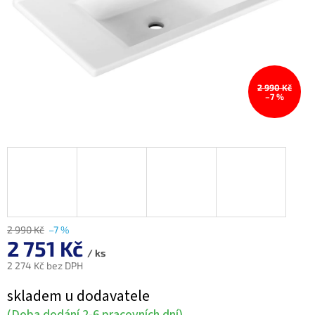
2 990 Kč
–7 %
2 990 Kč
–7 %
2 751 Kč
/ ks
2 274 Kč bez DPH
Měrná
skladem u dodavatele
cena:
(Doba dodání 2-6 pracovních dní)