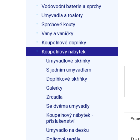
p
Vodovodní baterie a sprchy
a
n
Umyvadla a toalety
e
Sprchové kouty
l
Vany a vaničky
Koupelnové doplňky
Koupelnový nábytek
Umyvadlové skříňky
S jedním umyvadlem
Doplňkové skříňky
Galerky
Zrcadla
Se dvěma umyvadly
Koupelnový nábytek -
Popi
příslušenství
Umyvadlo na desku
Det
Policové regály