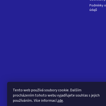
Podmínky o
údajů
Tento web používá soubory cookie. Dalším
procházením tohoto webu vyjadřujete souhlas s jejich
používáním.. Více informací
zde
.