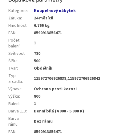
Kategorie
:
Koupelnový nábytek
Záruka
:
24 měsíců
Hmotnost
:
6.766 kg
EAN
:
8590913856471
Počet
1
balení
:
Svítivost
:
780
Šířka
:
500
Tvar
:
Obdélník
Typ
115972706926838,115972706926842
zrcadla
:
Výbava
:
Ochrana proti korozi
Výška
:
800
Balení
:
1
Barva LED
:
Denní bílá (4 000 - 5 000 K)
Barva
Bez rámu
rámu
:
EAN
:
8590913856471