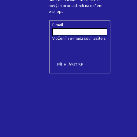
budeme zasílat informace o
nových produktech na našem
e-shopu.
E-mail
Vložením e-mailu souhlasíte s
podmínkami ochrany
osobních údajů
PŘIHLÁSIT SE