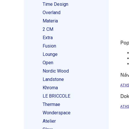
Time Design
Overland
Materia
2 CM
Extra
Pop
Fusion
Lounge
Open
Nordic Wood
Ná
Landstone
ATH5
Khroma
Dok
LE BRICCOLE
Thermae
ATH5
Wonderspace
Atelier