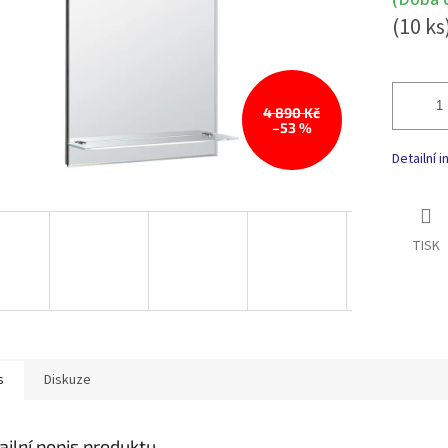
(10 ks
4 890 Kč
–53 %
Detailní 
TISK
s
Diskuze
ailní popis produktu