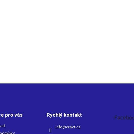
e pro vás
Rychlý kontakt
Facebo
vat
info
@
cravt.cz
podmínky