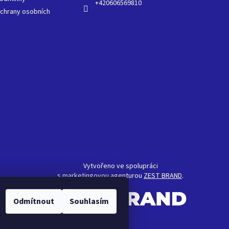
+420606569810
chrany osobních
Vytvořeno ve spolupráci
s marketingovou agenturou
ZEST BRAND
.
Odmítnout
Souhlasím