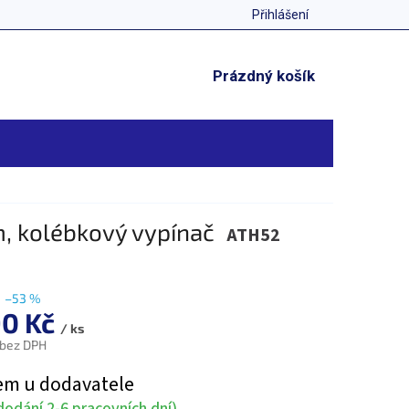
Přihlášení
NÁKUPNÍ
Prázdný košík
KOŠÍK
m, kolébkový vypínač
ATH52
–53 %
90 Kč
/ ks
 bez DPH
em u dodavatele
odání 2-6 pracovních dní)