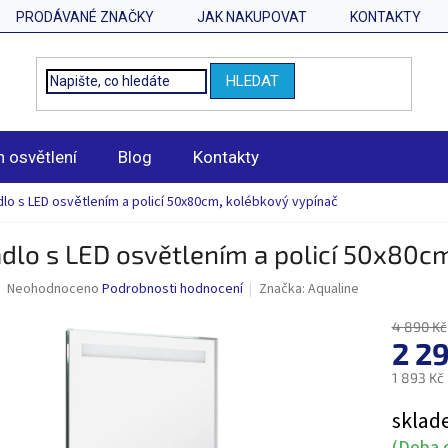
PRODÁVANÉ ZNAČKY
JAK NAKUPOVAT
KONTAKTY
HLEDAT
n osvětlení
Blog
Kontakty
lo s LED osvětlením a policí 50x80cm, kolébkový vypínač
dlo s LED osvětlením a policí 50x80c
Průměrné
Neohodnoceno
Podrobnosti hodnocení
Značka:
Aqualine
hodnocení
produktu
4 890 Kč
je
2 2
0,0
1 893 Kč
z
5
Měrná
sklad
hvězdiček.
cena:
(Doba d