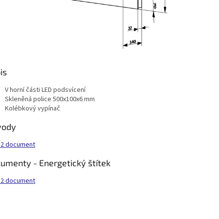
is
V horní části LED podsvícení
Skleněná police 500x100x6 mm
Kolébkový vypínač
vody
2 document
umenty - Energetický štítek
2 document