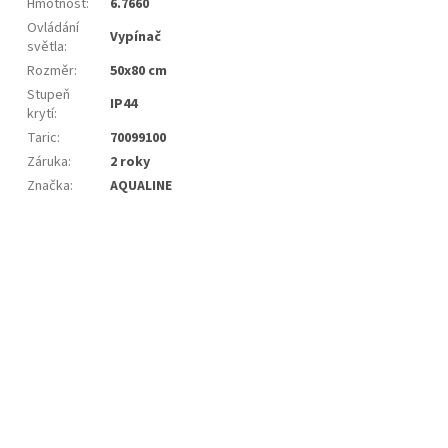
Hmotnost
:
6.7660
Ovládání
Vypínač
světla
:
Rozměr
:
50x80 cm
Stupeň
IP44
krytí
:
Taric
:
70099100
Záruka
:
2 roky
Značka
:
AQUALINE