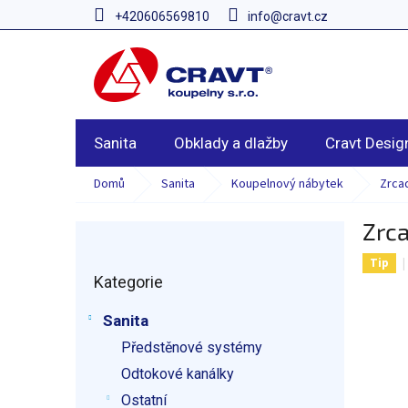
Přejít
+420606569810
info@cravt.cz
na
obsah
Sanita
Obklady a dlažby
Cravt Desig
Domů
Sanita
Koupelnový nábytek
Zrcad
Zrca
P
o
Tip
Přeskočit
s
Kategorie
kategorie
t
r
Sanita
a
Předstěnové systémy
n
n
Odtokové kanálky
í
Ostatní