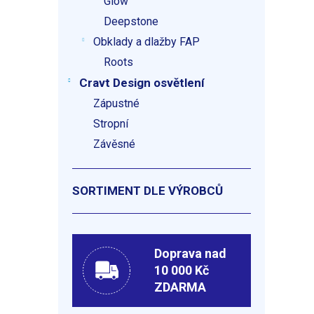
Glow
Deepstone
Obklady a dlažby FAP
Roots
Cravt Design osvětlení
Zápustné
Stropní
Závěsné
SORTIMENT DLE VÝROBCŮ
Doprava nad
10 000 Kč
ZDARMA