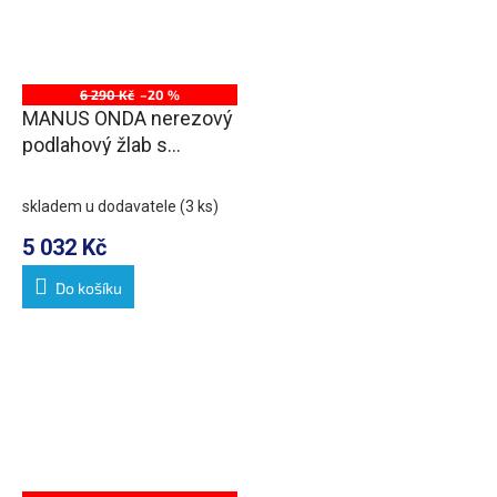
6 290 Kč
–20 %
MANUS ONDA nerezový
podlahový žlab s
roštem, L-650, DN50
skladem u dodavatele
(3 ks)
5 032 Kč
Do košíku