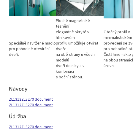
Ploché magnetické
těsnění
elegantně skryté v
Otočný profil v
hliníkovém
minimalistickém
Speciálně navržené madlo
profilu umožňuje otvírat
provedení se zv
pro pohodlné otevírání
dveře
pro pohodlné ote
dveří.
na obě strany u všech
Čistá linie - sklo
modelů
na obou stranác
dveří do niky a v
úrovni.
kombinaci
s boční stěnou.
Návody
ZL1312ZL3270 document
ZL1312ZL3270 document
Údržba
ZL1312ZL3270 document