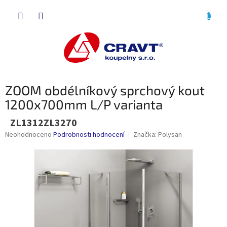
Přejít
NÁKU
na
obsah
KOŠÍK
ZOOM obdélníkový sprchový kout
1200x700mm L/P varianta
ZL1312ZL3270
Průměrné
Neohodnoceno
Podrobnosti hodnocení
Značka:
Polysan
hodnocení
produktu
je
0,0
z
5
hvězdiček.