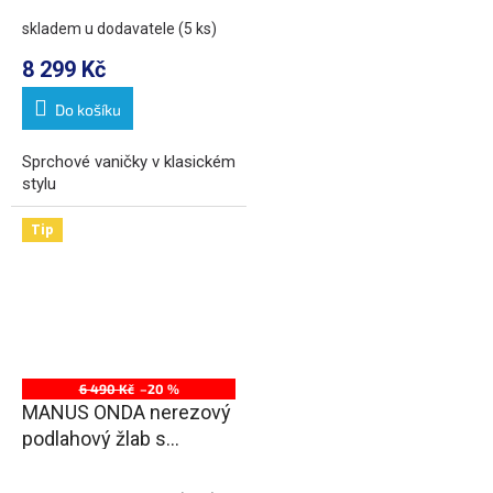
skladem u dodavatele
(5 ks)
8 299 Kč
Do košíku
Sprchové vaničky v klasickém
stylu
Tip
6 490 Kč
–20 %
MANUS ONDA nerezový
podlahový žlab s
roštem, ke stěně, L-650,
DN50