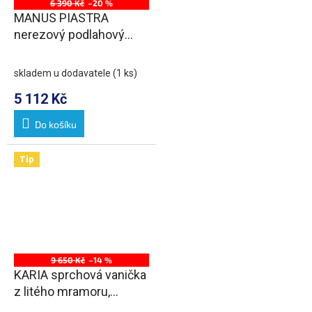
6 390 Kč
–20 %
MANUS PIASTRA
nerezový podlahový
žlab s roštem pro
dlažbu, L-650, DN50
skladem u dodavatele
(1 ks)
5 112 Kč
Do košíku
Tip
9 650 Kč
–14 %
KARIA sprchová vanička
z litého mramoru,
obdélník 120x70cm, bílá