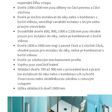
maximální šířku vstupu
Dveře 1000-1500 mm jsou děleny na část pevnou a část
otočnou
Dveře je možno instalovat do niky nebo v kombinaci s
boční stěnou, umožňují variabilní instalaci s levým nebo
pravým otevíráním
Dvoukřídlé dveře 800, 900, 1000 a 1200 mm jsou vhodné
pouze pro instalaci do niky, nelze je kombinovat s boční
stěnou
Dveře 1600 a 1800 mm mají 2 pevné části a 2 otočné části,
vhodné pouze pro instalaci do niky, nelze je kombinovat s
boční stěnou
Dveře
se zdvihovým mechanismem profilu
Vzpěry jsou součástí balení
Skládací dveře 700 až 900 mm v provedení levá a pravá
lze instalovat do niky nebo v kombinaci L/R vytvořit
čtvercovou nebo obdélníkovou zástěnu s rohovým
vstupem
Výška skládacích dveří 2000 mm