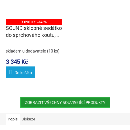
3 890 Kč
–14 %
SOUND sklopné sedátko
do sprchového koutu,
38x35,5cm, bílá
skladem u dodavatele
(10 ks)
3 345 Kč
Do košíku
ZOBRAZIT VŠECHNY SOUVISEJÍCÍ PRODUKTY
Popis
Diskuze