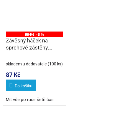
95 Kč
–8 %
Závěsný háček na
sprchové zástěny,
chrom
skladem u dodavatele
(100 ks)
87 Kč
Do košíku
Mít vše po ruce šetří čas