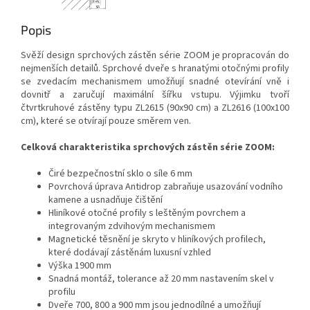
Popis
Svěží design sprchových zástěn série ZOOM je propracován do
nejmenších detailů. Sprchové dveře s hranatými otočnými profily
se zvedacím mechanismem umožňují snadné otevírání vně i
dovnitř a zaručují maximální šířku vstupu. Výjimku tvoří
čtvrtkruhové zástěny typu ZL2615 (90x90 cm) a ZL2616 (100x100
cm), které se otvírají pouze směrem ven.
Celková charakteristika sprchových zástěn série ZOOM:
Čiré bezpečnostní sklo o síle 6 mm
Povrchová úprava Antidrop zabraňuje usazování vodního
kamene a usnadňuje čištění
Hliníkové otočné profily s leštěným povrchem a
integrovaným zdvihovým mechanismem
Magnetické těsnění je skryto v hliníkových profilech,
které dodávají zástěnám luxusní vzhled
Výška 1900 mm
Snadná montáž, tolerance až 20 mm nastavením skel v
profilu
Dveře 700, 800 a 900 mm jsou jednodílné a umožňují