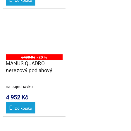
Do košíku
6 190 Kč
–20 %
MANUS QUADRO
nerezový podlahový
žlab s roštem, L-650,
DN50
na objednávku
4 952 Kč
Do košíku