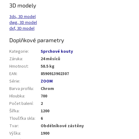
3D modely
3ds, 3D model
dwg, 3D model
dxf, 3D model
Doplňkové parametry
Kategorie
:
Sprchové kouty
Záruka
:
24 měsíců
Hmotnost
:
58.5 kg
EAN
:
8590913902307
Série
:
ZOOM
Barva profilu
:
Chrom
Hloubka
:
700
Počet balení
:
2
Šířka
:
1200
Tloušťka skla
:
6
Tvar
:
Obdélníkové zástěny
Výška
:
1900