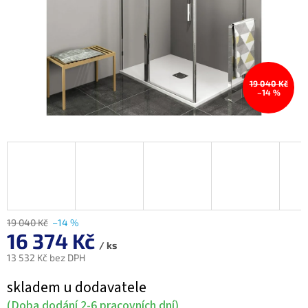
19 040 Kč
–14 %
19 040 Kč
–14 %
16 374 Kč
/ ks
13 532 Kč bez DPH
Měrná
skladem u dodavatele
cena:
(Doba dodání 2-6 pracovních dní)