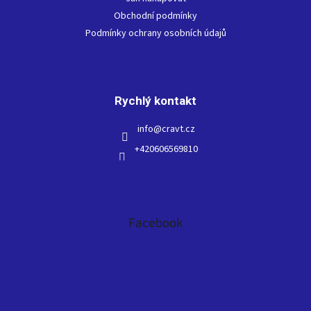
í
Obchodní podmínky
Podmínky ochrany osobních údajů
Rychlý kontakt
info
@
cravt.cz
+420606569810
Facebook