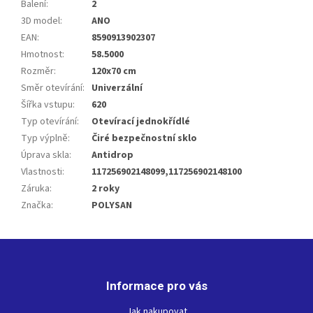
Balení
:
2
3D model
:
ANO
EAN
:
8590913902307
Hmotnost
:
58.5000
Rozměr
:
120x70 cm
Směr otevírání
:
Univerzální
Šířka vstupu
:
620
Typ otevírání
:
Otevírací jednokřídlé
Typ výplně
:
Čiré bezpečnostní sklo
Úprava skla
:
Antidrop
Vlastnosti
:
117256902148099,117256902148100
Záruka
:
2 roky
Značka
:
POLYSAN
Z
á
p
Informace pro vás
a
t
Jak nakupovat