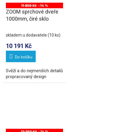
11 850 Kč
–14 %
ZOOM sprchové dveře
1000mm, čiré sklo
skladem u dodavatele
(10 ks)
10 191 Kč
Do košíku
Svěží a do nejmenších detailů
propracovaný design
12 250 Kč
–14 %