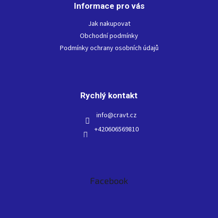
Informace pro vás
a
t
Jak nakupovat
í
Obchodní podmínky
Podmínky ochrany osobních údajů
Rychlý kontakt
info
@
cravt.cz
+420606569810
Facebook