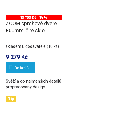
10 790 Kč
–14 %
ZOOM sprchové dveře
800mm, čiré sklo
skladem u dodavatele
(10 ks)
9 279 Kč
Do košíku
Svěží a do nejmenších detailů
propracovaný design
Tip