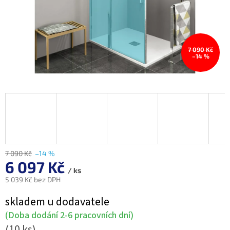
7 090 Kč
–14 %
7 090 Kč
–14 %
6 097 Kč
/ ks
5 039 Kč bez DPH
Měrná
skladem u dodavatele
cena:
(Doba dodání 2-6 pracovních dní)
(10 ks)