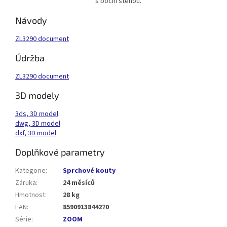
s boční stěnou.
Návody
ZL3290 document
Údržba
ZL3290 document
3D modely
3ds, 3D model
dwg, 3D model
dxf, 3D model
Doplňkové parametry
Kategorie
:
Sprchové kouty
Záruka
:
24 měsíců
Hmotnost
:
28 kg
EAN
:
8590913844270
Série
:
ZOOM