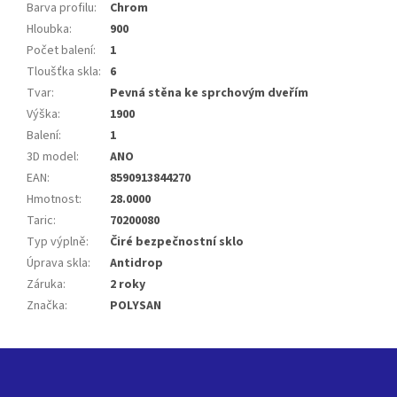
Barva profilu
:
Chrom
Hloubka
:
900
Počet balení
:
1
Tloušťka skla
:
6
Tvar
:
Pevná stěna ke sprchovým dveřím
Výška
:
1900
Balení
:
1
3D model
:
ANO
EAN
:
8590913844270
Hmotnost
:
28.0000
Taric
:
70200080
Typ výplně
:
Čiré bezpečnostní sklo
Úprava skla
:
Antidrop
Záruka
:
2 roky
Značka
:
POLYSAN
Z
á
p