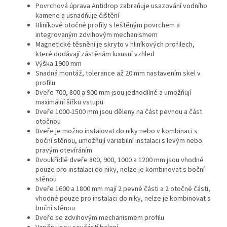
Povrchová úprava Antidrop zabraňuje usazování vodního
kamene a usnadňuje čištění
Hliníkové otočné profily s leštěným povrchem a
integrovaným zdvihovým mechanismem
Magnetické těsnění je skryto v hliníkových profilech,
které dodávají zástěnám luxusní vzhled
Výška 1900 mm
Snadná montáž, tolerance až 20 mm nastavením skel v
profilu
Dveře 700, 800 a 900 mm jsou jednodílné a umožňují
maximální šířku vstupu
Dveře 1000-1500 mm jsou děleny na část pevnou a část
otočnou
Dveře je možno instalovat do niky nebo v kombinaci s
boční stěnou, umožňují variabilní instalaci s levým nebo
pravým otevíráním
Dvoukřídlé dveře 800, 900, 1000 a 1200 mm jsou vhodné
pouze pro instalaci do niky, nelze je kombinovat s boční
stěnou
Dveře 1600 a 1800 mm mají 2 pevné části a 2 otočné části,
vhodné pouze pro instalaci do niky, nelze je kombinovat s
boční stěnou
Dveře
se zdvihovým mechanismem profilu