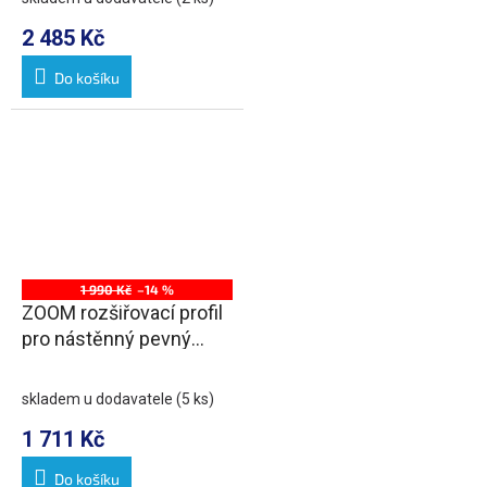
2 485 Kč
Do košíku
1 990 Kč
–14 %
ZOOM rozšiřovací profil
pro nástěnný pevný
profil, 15mm
skladem u dodavatele
(5 ks)
1 711 Kč
Do košíku