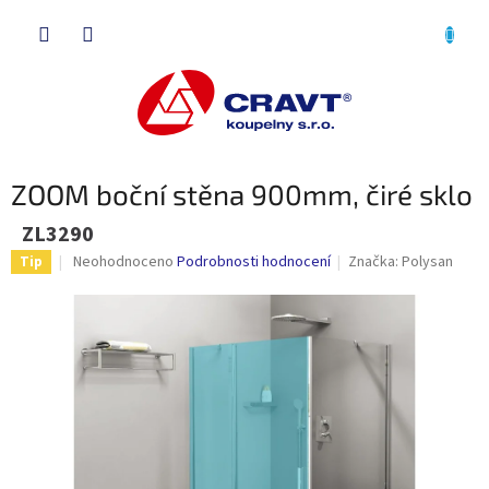
Přejít
NÁKU
na
obsah
KOŠÍK
ZOOM boční stěna 900mm, čiré sklo
ZL3290
Průměrné
Neohodnoceno
Podrobnosti hodnocení
Značka:
Polysan
Tip
hodnocení
produktu
je
0,0
z
5
hvězdiček.