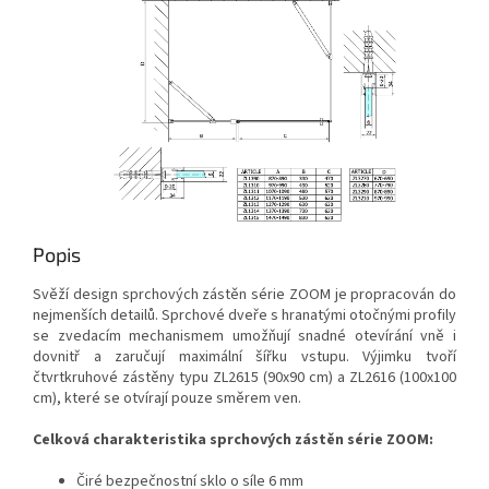
Popis
Svěží design sprchových zástěn série ZOOM je propracován do
nejmenších detailů. Sprchové dveře s hranatými otočnými profily
se zvedacím mechanismem umožňují snadné otevírání vně i
dovnitř a zaručují maximální šířku vstupu. Výjimku tvoří
čtvrtkruhové zástěny typu ZL2615 (90x90 cm) a ZL2616 (100x100
cm), které se otvírají pouze směrem ven.
Celková charakteristika sprchových zástěn série ZOOM:
Čiré bezpečnostní sklo o síle 6 mm