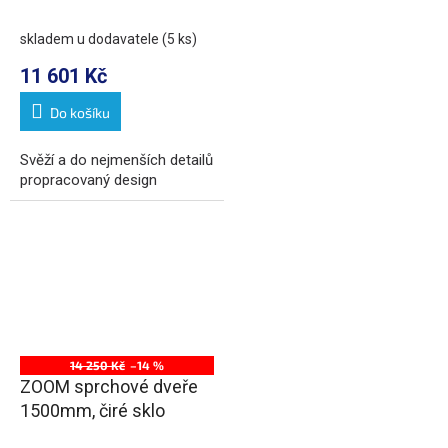
skladem u dodavatele
(5 ks)
11 601 Kč
Do košíku
Svěží a do nejmenších detailů
propracovaný design
14 250 Kč
–14 %
ZOOM sprchové dveře
1500mm, čiré sklo