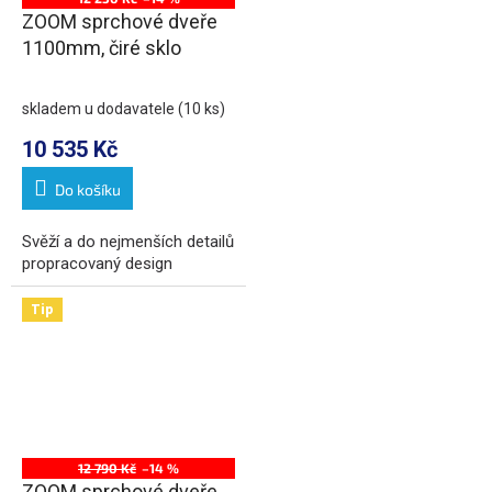
ZOOM sprchové dveře
1100mm, čiré sklo
skladem u dodavatele
(10 ks)
10 535 Kč
Do košíku
Svěží a do nejmenších detailů
propracovaný design
Tip
12 790 Kč
–14 %
ZOOM sprchové dveře