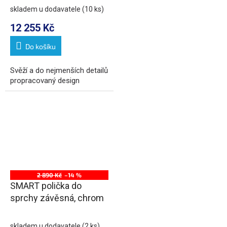
skladem u dodavatele
(10 ks)
12 255 Kč
Do košíku
Svěží a do nejmenších detailů
propracovaný design
2 890 Kč
–14 %
SMART polička do
sprchy závěsná, chrom
skladem u dodavatele
(2 ks)