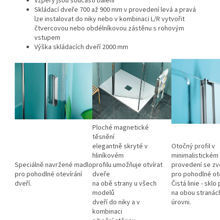
Vzpěry jsou součástí balení
Skládací dveře 700 až 900 mm v provedení levá a pravá
lze instalovat do niky nebo v kombinaci L/R vytvořit
čtvercovou nebo obdélníkovou zástěnu s rohovým
vstupem
Výška skládacích dveří 2000 mm
Ploché magnetické
těsnění
elegantně skryté v
Otočný profil v
hliníkovém
minimalistickém
Speciálně navržené madlo
profilu umožňuje otvírat
provedení se zv
pro pohodlné otevírání
dveře
pro pohodlné ote
dveří.
na obě strany u všech
Čistá linie - sklo
modelů
na obou stranác
dveří do niky a v
úrovni.
kombinaci