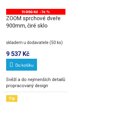
11 090 Kč
–14 %
ZOOM sprchové dveře
900mm, čiré sklo
skladem u dodavatele
(50 ks)
9 537 Kč
Do košíku
Svěží a do nejmenších detailů
propracovaný design
Tip