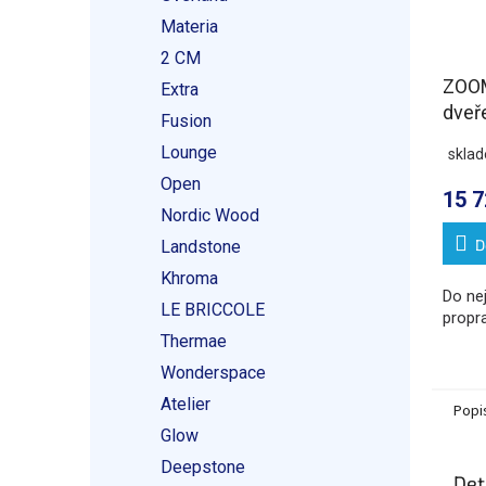
Materia
2 CM
ZOOM
Extra
dveř
Fusion
sklo
Lounge
skla
Open
15 7
Nordic Wood
D
Landstone
Khroma
Do ne
LE BRICCOLE
propr
Thermae
Wonderspace
Atelier
Popi
Glow
Deepstone
Det