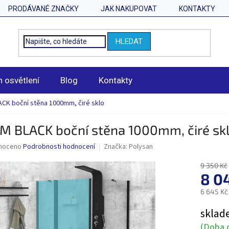
PRODÁVANÉ ZNAČKY
JAK NAKUPOVAT
KONTAKTY
HLEDAT
n osvětlení
Blog
Kontakty
CK boční stěna 1000mm, čiré sklo
M BLACK boční stěna 1000mm, čiré sk
né
noceno
Podrobnosti hodnocení
Značka:
Polysan
ní
u
9 350 Kč
8 0
6 645 Kč
Měrná
sklad
ek.
cena:
(Doba d