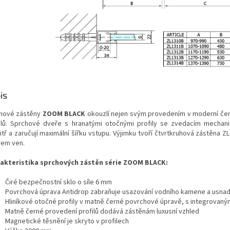
is
hové zástěny
ZOOM BLACK
okouzlí nejen svým provedením v moderní čern
ilů. Sprchové dveře s hranatými otočnými profily se zvedacím mechan
itř a zaručují maximální šířku vstupu. Výjimku tvoří čtvrtkruhová zástěna Z
em ven.
akteristika sprchových zástěn série ZOOM BLACK:
Čiré bezpečnostní sklo o síle 6 mm
Povrchová úprava Antidrop zabraňuje usazování vodního kamene a usnadň
Hliníkové otočné profily v matně černé povrchové úpravě, s integrov
Matně černé provedení profilů dodává zástěnám luxusní vzhled
Magnetické těsnění je skryto v profilech