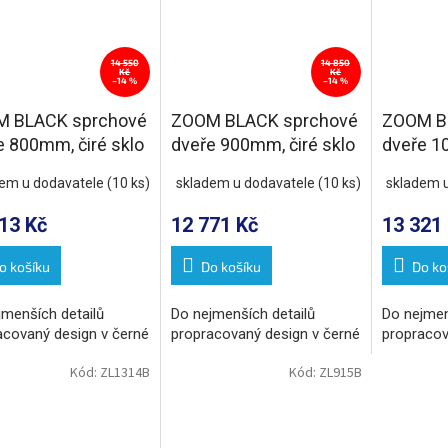
14 550
14 850
Kč
Kč
–14 %
–14 %
 BLACK sprchové
ZOOM BLACK sprchové
ZOOM B
e 800mm, čiré sklo
dveře 900mm, čiré sklo
dveře 1
sklo
dem u dodavatele
(10 ks)
skladem u dodavatele
(10 ks)
skladem 
13 Kč
12 771 Kč
13 321
o košíku
Do košíku
Do ko
jmenších detailů
Do nejmenších detailů
Do nejmen
acovaný design v černé
propracovaný design v černé
propracov
Kód:
ZL1314B
Kód:
ZL915B