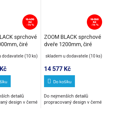
15 490
16 950
Kč
Kč
–14 %
–14 %
LACK sprchové
ZOOM BLACK sprchové
000mm, čiré
dveře 1200mm, čiré
sklo
u dodavatele
(10 ks)
skladem u dodavatele
(10 ks)
 Kč
14 577 Kč
šíku
Do košíku
ších detailů
Do nejmenších detailů
aný design v černé
propracovaný design v černé