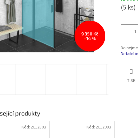
(5 ks)
9 350 Kč
–14 %
Do nejme
Detailní 
TISK
sející produkty
Kód:
ZL1280B
Kód:
ZL1290B