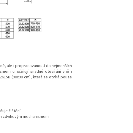
é, ale i propracovaností do nejmenších
ismem umožňují snadné otevírání vně i
L2615B (90x90 cm), která se otvírá pouze
uje čištění
aným zdvihovým mechanismem