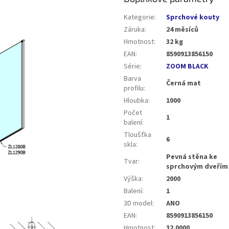
Kategorie
:
Sprchové kouty
Záruka
:
24 měsíců
Hmotnost
:
32 kg
EAN
:
8590913856150
Série
:
ZOOM BLACK
Barva
Černá mat
profilu
:
Hloubka
:
1000
Počet
1
balení
:
Tloušťka
6
skla
:
Pevná stěna ke
Tvar
:
sprchovým dveřím
Výška
:
2000
Balení
:
1
3D model
:
ANO
EAN
:
8590913856150
Hmotnost
:
32.0000