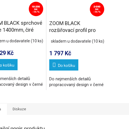
18 290
2 090
Kč
Kč
–14 %
–14 %
 BLACK sprchové
ZOOM BLACK
e 1400mm, čiré
rozšiřovací profil pro
nástěnný pevný profil,
dem u dodavatele
(10 ks)
skladem u dodavatele
(10 ks)
15mm
29 Kč
1 797 Kč
o košíku
Do košíku
jmenších detailů
Do nejmenších detailů
acovaný design v černé
propracovaný design v černé
s
Diskuze
ailní popis produktu