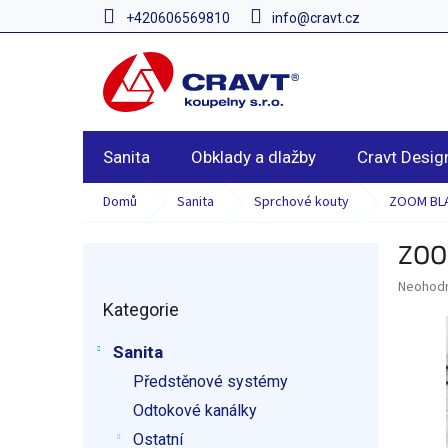
Přejít
+420606569810
info@cravt.cz
na
obsah
Sanita
Obklady a dlažby
Cravt Desig
Domů
Sanita
Sprchové kouty
ZOOM BLA
ZOO
P
o
Průměr
Neohod
Přeskočit
s
hodnoce
Kategorie
kategorie
t
produkt
r
je
Sanita
a
0,0
z
Předstěnové systémy
n
5
n
Odtokové kanálky
hvězdič
í
Ostatní