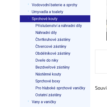
p
Vodovodní baterie a sprchy
a
n
Umyvadla a toalety
e
Sprchové kouty
l
Příslušenství a náhradní díly
Náhradní díly
Čtvrtkruhové zástěny
Čtvercové zástěny
Obdélníkové zástěny
Dveře do niky
Bezdveřové zástěny
Nástěnné kouty
Sprchové boxy
Souvi
Pro hluboké sprchové vaničky
Ostatní zástěny
Vany a vaničky