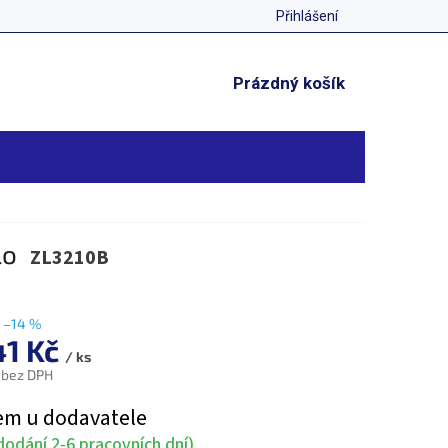
Přihlášení
NÁKUPNÍ
Prázdný košík
KOŠÍK
lo
ZL3210B
–14 %
41 Kč
/ ks
 bez DPH
em u dodavatele
odání 2-6 pracovních dní)