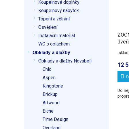
Koupelnové doplňky
Koupelnový nábytek
Topení a větrání
Osvětlení
ZOOM
Instalační materiál
dveř
WC s oplachem
Obklady a dlažby
skla
Obklady a dlažby Novabell
12 5
Chic
D
Aspen
Kingstone
Do ne
Brickup
propr
Artwood
Eiche
Time Design
Overland