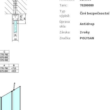
Taric
:
70200080
Typ
Čiré bezpečnostní
výplně
:
Úprava
Antidrop
skla
:
Záruka
:
2 roky
Značka
:
POLYSAN