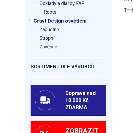
Obklady a dlažby FAP
Tec
Roots
Cravt Design osvětlení
Zápustné
Stropní
Závěsné
SORTIMENT DLE VÝROBCŮ
Doprava nad
10 000 Kč
ZDARMA
ZOBRAZIT