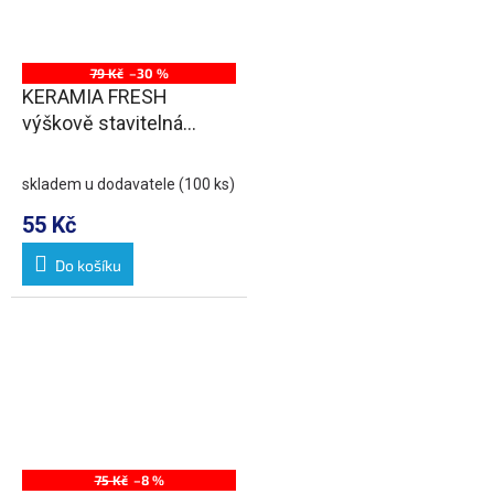
79 Kč
–30 %
KERAMIA FRESH
výškově stavitelná
nožička, výška 100-
110mm, černá mat
skladem u dodavatele
(100 ks)
55 Kč
Do košíku
75 Kč
–8 %