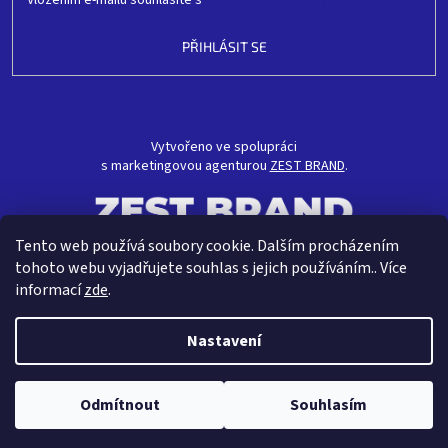
PŘIHLÁSIT SE
Vytvořeno ve spolupráci
s marketingovou agenturou
ZEST BRAND
.
Tento web používá soubory cookie. Dalším procházením
tohoto webu vyjadřujete souhlas s jejich používáním.. Více
informací
zde
.
Nastavení
Vytvořil Shoptet
Odmítnout
Souhlasím
Copyright 2026
CRAVT koupelny s.r.o.
. Všechna práva vyhrazena.