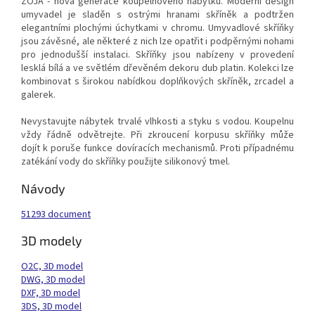
ZOJA - nová generace koupelnového nábytku. Moderní design
umyvadel je sladěn s ostrými hranami skříněk a podtržen
elegantními plochými úchytkami v chromu. Umyvadlové skříňky
jsou závěsné, ale některé z nich lze opatřit i podpěrnými nohami
pro jednodušší instalaci. Skříňky jsou nabízeny v provedení
lesklá bílá a
ve světlém dřevěném dekoru dub platin
. Kolekci lze
kombinovat s širokou nabídkou doplňkových skříněk, zrcadel a
galerek.
Nevystavujte nábytek trvalé vlhkosti a styku s vodou. Koupelnu
vždy řádně odvětrejte. Při zkroucení korpusu skříňky může
dojít k poruše funkce dovíracích mechanismů. Proti případnému
zatékání vody do skříňky použijte silikonový tmel.
Návody
51293 document
3D modely
O2C, 3D model
DWG, 3D model
DXF, 3D model
3DS, 3D model