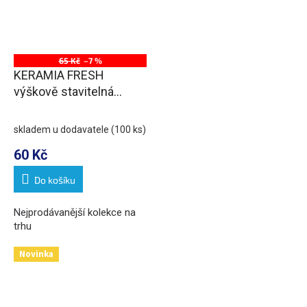
65 Kč
–7 %
KERAMIA FRESH
výškově stavitelná
nožička, výška 100-
110mm, chrom
skladem u dodavatele
(100 ks)
60 Kč
Do košíku
Nejprodávanější kolekce na
trhu
Novinka