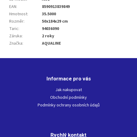
EAN
:
8590913839849
Hmotnost
:
35.5000
Rozměr
:
50x184x29 cm
Taric
:
94036090
Záruka
:
2 roky
Značka
:
AQUALINE
Z
á
p
Informace pro vás
a
t
Jak nakupovat
í
Obchodní podmínky
Podmínky ochrany osobních údajů
Rychlý kontakt