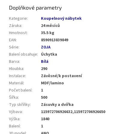
Doplňkové parametry
Kategorie
:
Koupelnový nábytek
Záruka
:
24 měsíců
Hmotnost
:
35.5 kg
EAN
:
8590913839849
Série
:
ZOJA
Balení obsahuje
:
Úchytka
Barva
:
Bílá
Hloubka
:
290
Instalace
:
Závěsné/k postavení
Materiál
:
MDF/lamino
Počet balení
:
1
Šířka
:
500
Typ skříňky
:
Zásuvky a dvířka
Výbava
:
115972706926632,115972706926650
Výška
:
1840
Balení
:
1
3D model
:
ANO