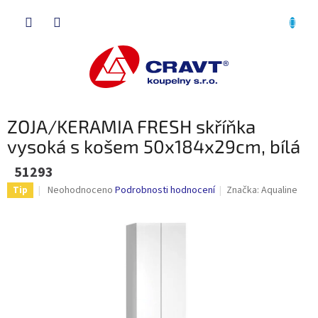
Přejít
NÁKU
na
obsah
KOŠÍK
ZOJA/KERAMIA FRESH skříňka
vysoká s košem 50x184x29cm, bílá
51293
Průměrné
Neohodnoceno
Podrobnosti hodnocení
Značka:
Aqualine
Tip
hodnocení
produktu
je
0,0
z
5
hvězdiček.