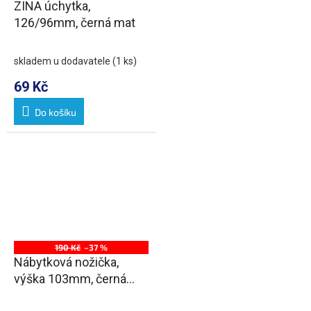
ZINA úchytka,
126/96mm, černá mat
skladem u dodavatele
(1 ks)
69 Kč
Do košíku
190 Kč
–37 %
Nábytková nožička,
výška 103mm, černá
mat