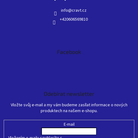
info
@
cravt.cz
+420606569810
Facebook
Odebírat newsletter
Vložte svůj e-mail a my vám budeme zasílat informace o nových
produktech na našem e-shopu.
E-mail
Vložením e-mailu souhlasíte s
podmínkami ochrany osobních údajů