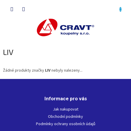
Přejít
NÁKU
na
obsah
KOŠÍK
LIV
Žádné produkty značky
LIV
nebyly nalezeny...
Z
á
p
Informace pro vás
a
t
Jak nakupovat
í
Obchodní podmínky
Podmínky ochrany osobních údajů