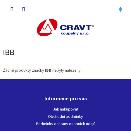
Přejít
NÁKU
na
obsah
KOŠÍK
IBB
Žádné produkty značky
IBB
nebyly nalezeny...
Z
á
p
Informace pro vás
a
t
Jak nakupovat
í
Obchodní podmínky
Podmínky ochrany osobních údajů