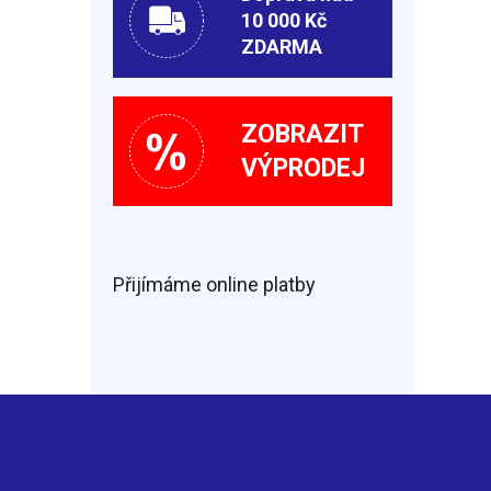
10 000 Kč
ZDARMA
ZOBRAZIT
VÝPRODEJ
Přijímáme online platby
Z
á
p
a