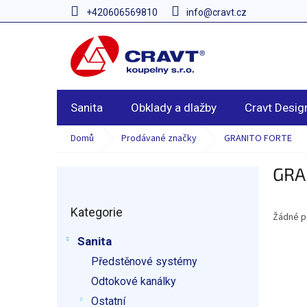
Přejít
+420606569810
info@cravt.cz
na
obsah
Sanita
Obklady a dlažby
Cravt Desig
Domů
Prodávané značky
GRANITO FORTE
GRA
P
o
Přeskočit
s
Kategorie
kategorie
t
Žádné p
r
Sanita
a
Předstěnové systémy
n
n
Odtokové kanálky
í
Ostatní