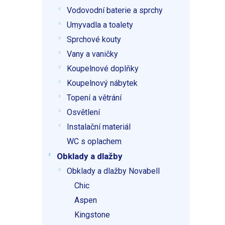
p
Vodovodní baterie a sprchy
a
n
Umyvadla a toalety
e
Sprchové kouty
l
Vany a vaničky
Koupelnové doplňky
Koupelnový nábytek
Topení a větrání
Osvětlení
Instalační materiál
WC s oplachem
Obklady a dlažby
Obklady a dlažby Novabell
Chic
Aspen
Kingstone