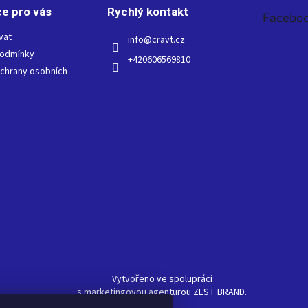
e pro vás
Rychlý kontakt
Facebo
vat
info
@
cravt.cz
podmínky
+420606569810
chrany osobních
Vytvořeno ve spolupráci
s marketingovou agenturou
ZEST BRAND
.