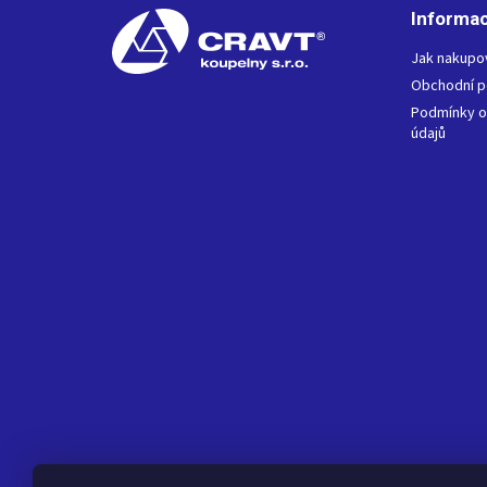
t
Informac
í
Jak nakupo
Obchodní 
Podmínky o
údajů