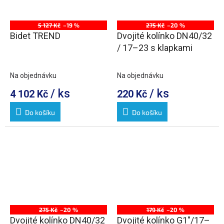
5 127 Kč
–19 %
275 Kč
–20 %
Bidet TREND
Dvojité kolínko DN40/32
/ 17–23 s klapkami
Na objednávku
Na objednávku
/ ks
/ ks
4 102 Kč
220 Kč
Do košíku
Do košíku
275 Kč
–20 %
179 Kč
–20 %
Dvojité kolínko DN40/32
Dvojité kolínko G1"/17–