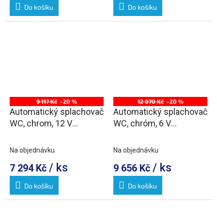
Do košíku
Do košíku
9 117 Kč
–20 %
12 070 Kč
–20 %
Automatický splachovač
Automatický splachovač
WC, chrom, 12 V
WC, chróm, 6 V
(napájení ze sítě)
(napájení z baterie)
Na objednávku
Na objednávku
/ ks
/ ks
7 294 Kč
9 656 Kč
Do košíku
Do košíku