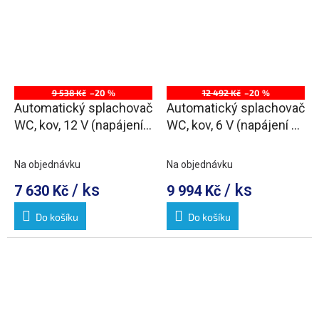
9 538 Kč
–20 %
12 492 Kč
–20 %
Automatický splachovač
Automatický splachovač
WC, kov, 12 V (napájení
WC, kov, 6 V (napájení z
ze sítě)
baterie)
Na objednávku
Na objednávku
/ ks
/ ks
7 630 Kč
9 994 Kč
Do košíku
Do košíku