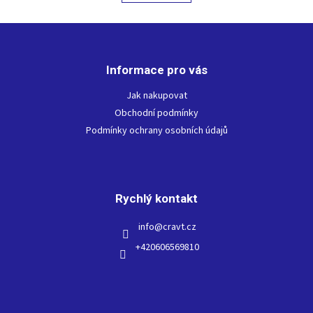
á
k
d
o
v
Z
a
á
c
á
n
í
p
í
p
Informace pro vás
a
r
t
Jak nakupovat
v
í
k
Obchodní podmínky
y
Podmínky ochrany osobních údajů
v
ý
p
i
s
Rychlý kontakt
u
info
@
cravt.cz
+420606569810