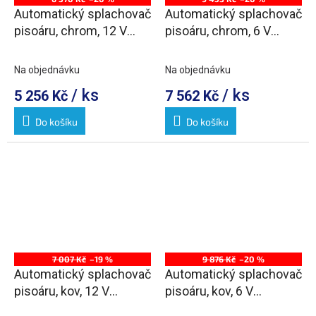
Automatický splachovač
Automatický splachovač
pisoáru, chrom, 12 V
pisoáru, chrom, 6 V
(napájení ze sítě)
(napájení z baterie)
Na objednávku
Na objednávku
/ ks
/ ks
5 256 Kč
7 562 Kč
Do košíku
Do košíku
7 007 Kč
–19 %
9 876 Kč
–20 %
Automatický splachovač
Automatický splachovač
pisoáru, kov, 12 V
pisoáru, kov, 6 V
(napájení ze sítě)
(napájení z baterie)