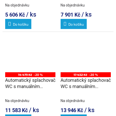
Na objednávku
Na objednávku
/ ks
/ ks
5 606 Kč
7 901 Kč
Do košíku
Do košíku
14 479 Kč
–20 %
17 432 Kč
–20 %
Automatický splachovač
Automatický splachovač
WC s manuálním
WC s manuálním
ovládáním, kov, 12 V
ovládáním, kov, 6 V
(napájení ze sítě)
(napájení z baterie)
Na objednávku
Na objednávku
/ ks
/ ks
11 583 Kč
13 946 Kč