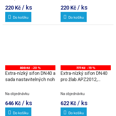
/ ks
/ ks
220 Kč
220 Kč
Do košíku
Do košíku
808 Kč
–20 %
777 Kč
–19 %
Extra-nízký sifon DN40 a
Extra-nízký sifon DN40
sada nastavitelných noh
pro žlab APZ2012,
APZ2022
Na objednávku
Na objednávku
/ ks
/ ks
646 Kč
622 Kč
Do košíku
Do košíku