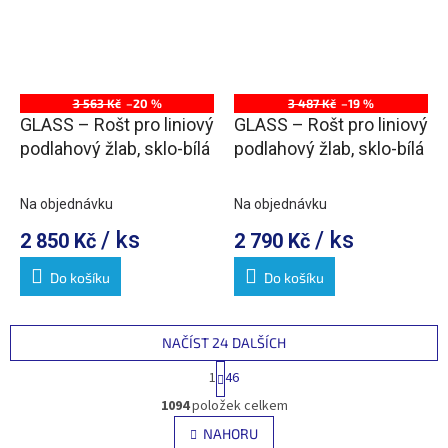
3 563 Kč
–20 %
3 487 Kč
–19 %
GLASS – Rošt pro liniový
GLASS – Rošt pro liniový
podlahový žlab, sklo-bílá
podlahový žlab, sklo-bílá
Na objednávku
Na objednávku
/ ks
/ ks
2 850 Kč
2 790 Kč
Do košíku
Do košíku
NAČÍST 24 DALŠÍCH
S
1
46
t
O
r
1094
položek celkem
v
á
l
NAHORU
n