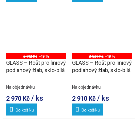
3 712 Kč
–19 %
3 637 Kč
–19 %
GLASS – Rošt pro liniový
GLASS – Rošt pro liniový
podlahový žlab, sklo-bílá
podlahový žlab, sklo-bílá
Na objednávku
Na objednávku
/ ks
/ ks
2 970 Kč
2 910 Kč
Do košíku
Do košíku