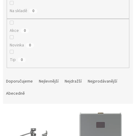
Na skladě
0
Akce
0
Novinka
0
Tip
0
Ř
a
Doporučujeme
Nejlevnější
Nejdražší
Nejprodávanější
z
e
Abecedně
n
í
V
p
ý
r
p
o
i
d