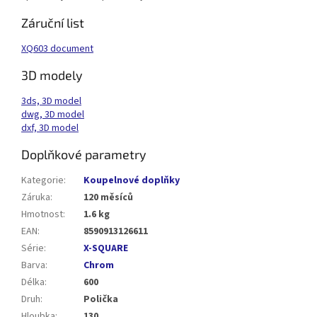
Záruční list
XQ603 document
3D modely
3ds, 3D model
dwg, 3D model
dxf, 3D model
Doplňkové parametry
Kategorie
:
Koupelnové doplňky
Záruka
:
120 měsíců
Hmotnost
:
1.6 kg
EAN
:
8590913126611
Série
:
X-SQUARE
Barva
:
Chrom
Délka
:
600
Druh
:
Polička
Hloubka
:
130