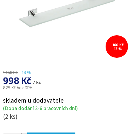
1 160 Kč
–13 %
1 160 Kč
–13 %
998 Kč
/ ks
825 Kč bez DPH
Měrná
skladem u dodavatele
cena:
(Doba dodání 2-6 pracovních dní)
(2 ks)