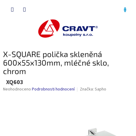
Přejít
NÁKU
na
obsah
KOŠÍK
X-SQUARE polička skleněná
600x55x130mm, mléčné sklo,
chrom
XQ603
Průměrné
Neohodnoceno
Podrobnosti hodnocení
Značka:
Sapho
hodnocení
produktu
je
0,0
z
5
hvězdiček.