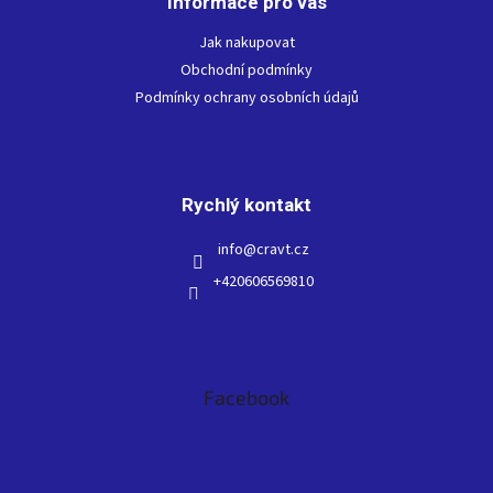
Informace pro vás
a
t
Jak nakupovat
í
Obchodní podmínky
Podmínky ochrany osobních údajů
Rychlý kontakt
info
@
cravt.cz
+420606569810
Facebook