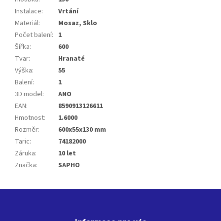
Instalace
:
Vrtání
Materiál
:
Mosaz, Sklo
Počet balení
:
1
Šířka
:
600
Tvar
:
Hranaté
Výška
:
55
Balení
:
1
3D model
:
ANO
EAN
:
8590913126611
Hmotnost
:
1.6000
Rozměr
:
600x55x130 mm
Taric
:
74182000
Záruka
:
10 let
Značka
:
SAPHO
Z
á
p