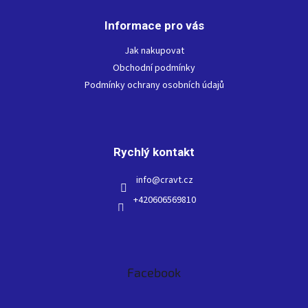
á
p
Informace pro vás
a
t
Jak nakupovat
í
Obchodní podmínky
Podmínky ochrany osobních údajů
Rychlý kontakt
info
@
cravt.cz
+420606569810
Facebook