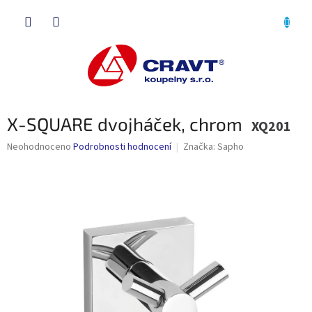
Přejít
NÁKU
na
obsah
KOŠÍK
X-SQUARE dvojháček, chrom
XQ201
Průměrné
Neohodnoceno
Podrobnosti hodnocení
Značka:
Sapho
hodnocení
produktu
je
0,0
z
5
hvězdiček.