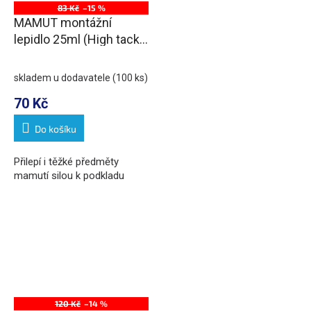
83 Kč
–15 %
MAMUT montážní
lepidlo 25ml (High tack -
tuba v blistru)
skladem u dodavatele
(100 ks)
70 Kč
Do košíku
Přilepí i těžké předměty
mamutí silou k podkladu
120 Kč
–14 %