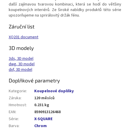
další zajímavou tvarovou kombinaci, která se hodí do většiny
koupelnových interiérů. Ze široké nabídky produktů této série
upozorňujeme na sprirálovitý držák fénu.
Záruční list
XQ201 document
3D modely
3ds, 3D model
dwg, 3D model
dxf, 3D model
Doplňkové parametry
Kategorie
:
Koupelnové doplňky
Záruka
:
120 měsíců
Hmotnost
:
0.231 kg
EAN
:
8590913126468
Série
:
X-SQUARE
Barva
:
Chrom