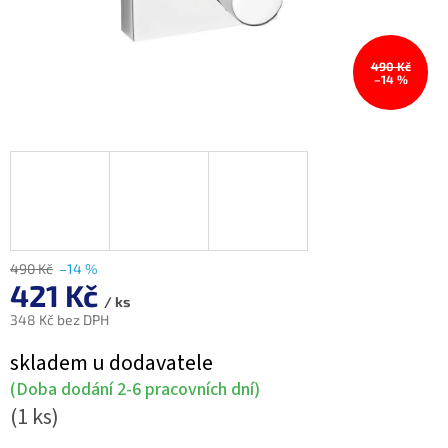
490 Kč
–14 %
490 Kč
–14 %
421 Kč
/ ks
348 Kč bez DPH
Měrná
skladem u dodavatele
cena:
(Doba dodání 2-6 pracovních dní)
(1 ks)