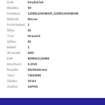
Druh
:
Dvojháček
Hloubka
:
50
Instalace
:
115891102548247,115891102548248
Materiál
:
Mosaz
Počet balení
:
1
Šířka
:
55
Tvar
:
Hranaté
Výška
:
55
Balení
:
1
3D model
:
ANO
EAN
:
8590913126468
Hmotnost
:
0.2310
Rozměr
:
55x55x50 mm
Taric
:
74182000
Záruka
:
10 let
Značka
:
SAPHO
Z