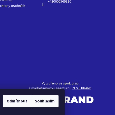
+420606569810
chrany osobních
Vytvořeno ve spolupráci
s marketingovou agenturou
ZEST BRAND
.
Odmítnout
Souhlasím