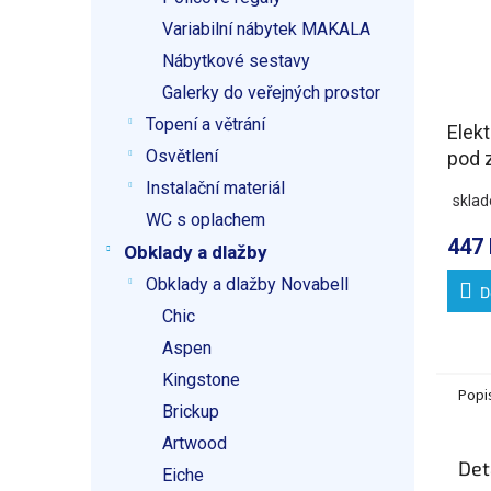
Variabilní nábytek MAKALA
Nábytkové sestavy
Galerky do veřejných prostor
Topení a větrání
Elekt
Osvětlení
pod 
38W
Instalační materiál
skla
WC s oplachem
447 
Obklady a dlažby
Obklady a dlažby Novabell
D
Chic
Aspen
Kingstone
Popi
Brickup
Artwood
Det
Eiche