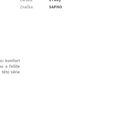
Značka
:
SAPHO
ici komfort
ou a řešíte
 této série