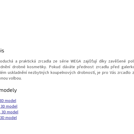
is
oduchá a praktická zrcadla ze série WEGA zajišťují díky zavěšené pol
adnění drobné kosmetiky. Pokud dáváte přednost zrcadlu před galerk
lém uskladnění nezbytných koupelnových drobností, je pro Vás zrcadlo z
vnou volbou.
modely
 3D model
 3D model
 3D model
 3D model