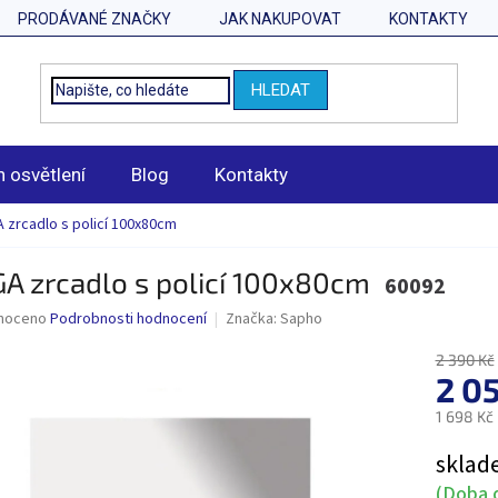
PRODÁVANÉ ZNAČKY
JAK NAKUPOVAT
KONTAKTY
HLEDAT
n osvětlení
Blog
Kontakty
 zrcadlo s policí 100x80cm
A zrcadlo s policí 100x80cm
60092
né
noceno
Podrobnosti hodnocení
Značka:
Sapho
ní
u
2 390 Kč
2 0
1 698 Kč
Měrná
sklad
ek.
cena:
(Doba d