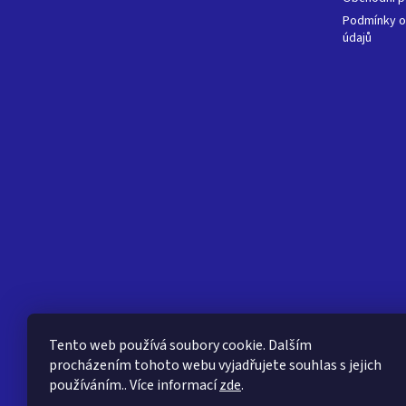
Podmínky o
údajů
Tento web používá soubory cookie. Dalším
procházením tohoto webu vyjadřujete souhlas s jejich
používáním.. Více informací
zde
.