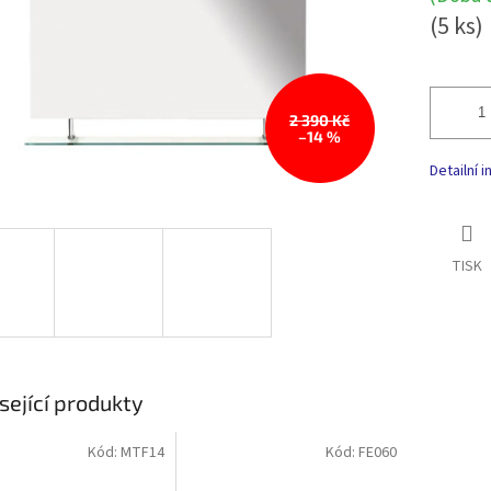
(5 ks)
2 390 Kč
–14 %
Detailní 
TISK
sející produkty
Kód:
MTF14
Kód:
FE060