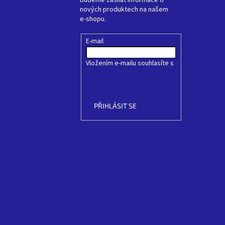
budeme zasílat informace o
nových produktech na našem
e-shopu.
E-mail
Vložením e-mailu souhlasíte s
podmínkami ochrany
osobních údajů
PŘIHLÁSIT SE