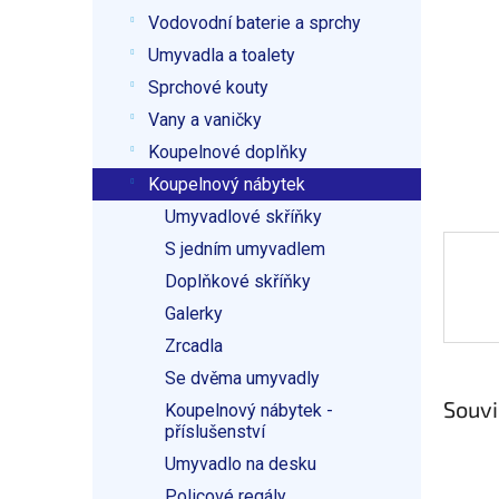
p
Vodovodní baterie a sprchy
a
n
Umyvadla a toalety
e
Sprchové kouty
l
Vany a vaničky
Koupelnové doplňky
Koupelnový nábytek
Umyvadlové skříňky
S jedním umyvadlem
Doplňkové skříňky
Galerky
Zrcadla
Se dvěma umyvadly
Souvi
Koupelnový nábytek -
příslušenství
Umyvadlo na desku
Policové regály