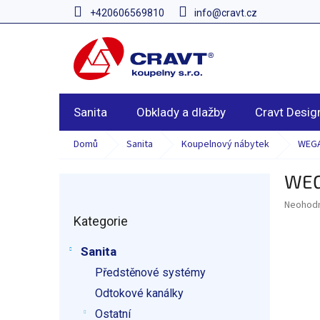
Přejít
+420606569810
info@cravt.cz
na
obsah
Sanita
Obklady a dlažby
Cravt Desig
Domů
Sanita
Koupelnový nábytek
WEGA
WEG
P
o
Průměr
Neohod
Přeskočit
s
hodnoce
Kategorie
kategorie
t
produkt
r
je
Sanita
a
0,0
z
Předstěnové systémy
n
5
n
Odtokové kanálky
hvězdič
í
Ostatní