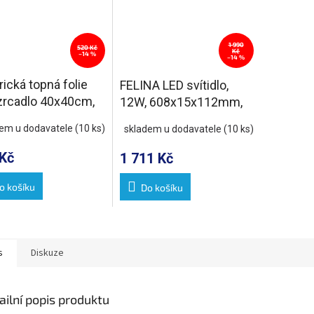
1 990
520 Kč
Kč
–14 %
–14 %
rická topná folie
FELINA LED svítidlo,
zrcadlo 40x40cm,
12W, 608x15x112mm,
IP44, chrom
dem u dodavatele
(10 ks)
skladem u dodavatele
(10 ks)
Kč
1 711 Kč
o košíku
Do košíku
s
Diskuze
ailní popis produktu