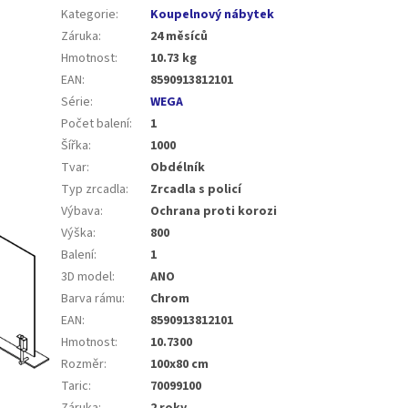
Kategorie
:
Koupelnový nábytek
Záruka
:
24 měsíců
Hmotnost
:
10.73 kg
EAN
:
8590913812101
Série
:
WEGA
Počet balení
:
1
Šířka
:
1000
Tvar
:
Obdélník
Typ zrcadla
:
Zrcadla s policí
Výbava
:
Ochrana proti korozi
Výška
:
800
Balení
:
1
3D model
:
ANO
Barva rámu
:
Chrom
EAN
:
8590913812101
Hmotnost
:
10.7300
Rozměr
:
100x80 cm
Taric
:
70099100
Záruka
:
2 roky