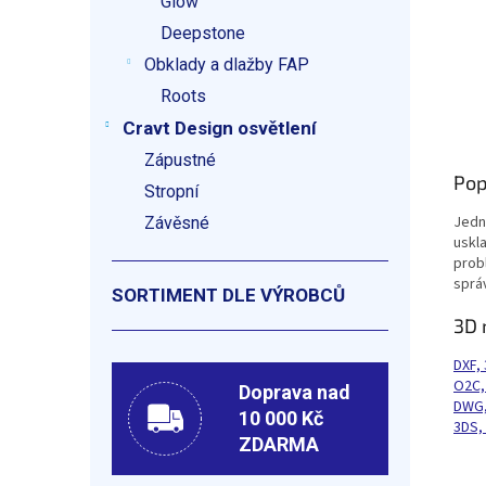
Glow
Deepstone
Obklady a dlažby FAP
Roots
Cravt Design osvětlení
Zápustné
Pop
Stropní
Jedn
Závěsné
uskl
prob
sprá
SORTIMENT DLE VÝROBCŮ
3D 
DXF,
O2C,
Doprava nad
DWG,
10 000 Kč
3DS,
ZDARMA