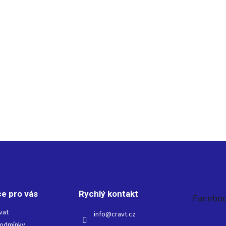
e pro vás
Rychlý kontakt
Facebo
vat
info
@
cravt.cz
podmínky