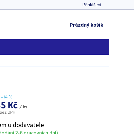
Přihlášení
NÁKUPNÍ
Prázdný košík
KOŠÍK
–14 %
55 Kč
/ ks
 bez DPH
em u dodavatele
odání 2-6 pracovních dní)