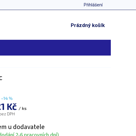
Přihlášení
NÁKUPNÍ
Prázdný košík
KOŠÍK
C
–14 %
21 Kč
/ ks
 bez DPH
em u dodavatele
odání 2-6 pracovních dní)