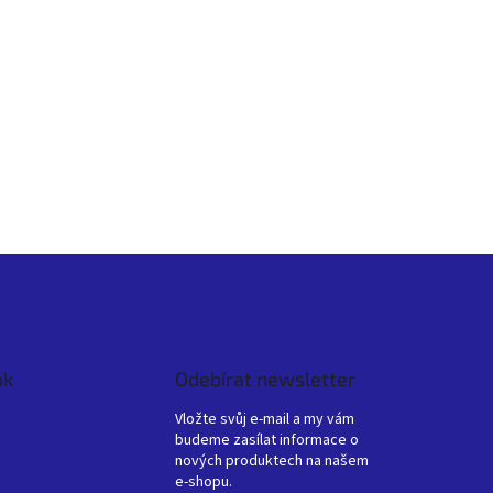
ok
Odebírat newsletter
Vložte svůj e-mail a my vám
budeme zasílat informace o
nových produktech na našem
e-shopu.