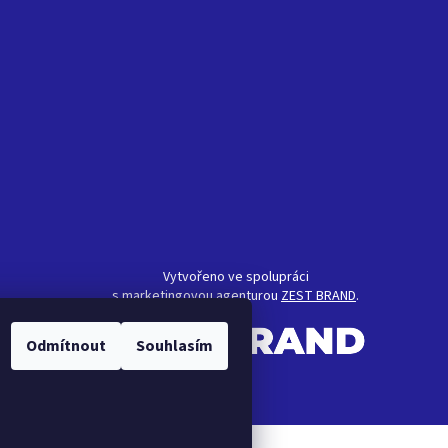
Vytvořeno ve spolupráci
s marketingovou agenturou
ZEST BRAND
.
Odmítnout
Souhlasím