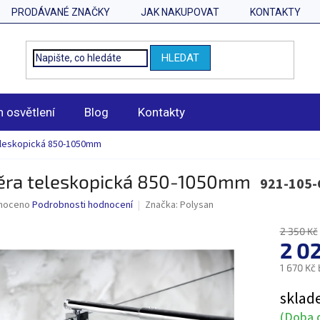
PRODÁVANÉ ZNAČKY
JAK NAKUPOVAT
KONTAKTY
HLEDAT
n osvětlení
Blog
Kontakty
eleskopická 850-1050mm
ěra teleskopická 850-1050mm
921-105-
né
noceno
Podrobnosti hodnocení
Značka:
Polysan
ní
u
2 350 Kč
2 0
1 670 Kč
Měrná
sklad
ek.
cena:
(Doba d