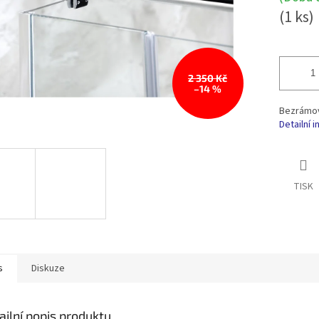
(1 ks)
2 350 Kč
–14 %
Bezrámov
Detailní 
TISK
s
Diskuze
ailní popis produktu