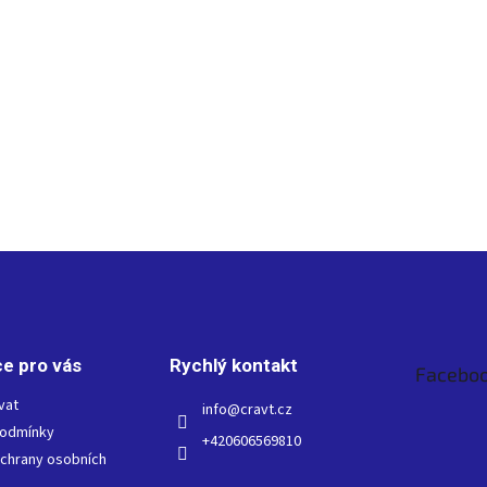
e pro vás
Rychlý kontakt
Facebo
vat
info
@
cravt.cz
podmínky
+420606569810
chrany osobních