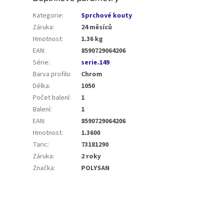
Kategorie
:
Sprchové kouty
Záruka
:
24 měsíců
Hmotnost
:
1.36 kg
EAN
:
8590729064206
Série
:
serie.149
Barva profilu
:
Chrom
Délka
:
1050
Počet balení
:
1
Balení
:
1
EAN
:
8590729064206
Hmotnost
:
1.3600
Taric
:
73181290
Záruka
:
2 roky
Značka
:
POLYSAN