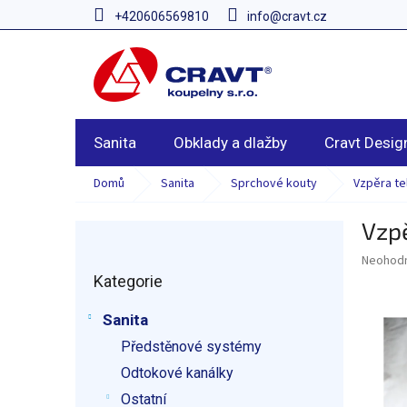
Přejít
+420606569810
info@cravt.cz
na
obsah
Sanita
Obklady a dlažby
Cravt Desig
Domů
Sanita
Sprchové kouty
Vzpěra t
Vzp
P
o
Průměr
Neohod
Přeskočit
s
hodnoce
Kategorie
kategorie
t
produkt
r
je
Sanita
a
0,0
z
Předstěnové systémy
n
5
n
Odtokové kanálky
hvězdič
í
Ostatní