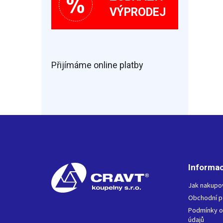
VÝPRODEJ
Přijímáme online platby
Z
á
p
a
t
Informac
í
Jak nakupo
Obchodní 
Podmínky o
údajů