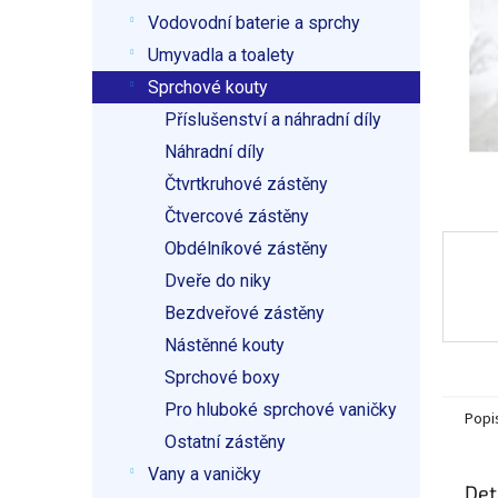
p
Vodovodní baterie a sprchy
a
n
Umyvadla a toalety
e
Sprchové kouty
l
Příslušenství a náhradní díly
Náhradní díly
Čtvrtkruhové zástěny
Čtvercové zástěny
Obdélníkové zástěny
Dveře do niky
Bezdveřové zástěny
Nástěnné kouty
Sprchové boxy
Pro hluboké sprchové vaničky
Popi
Ostatní zástěny
Vany a vaničky
Det