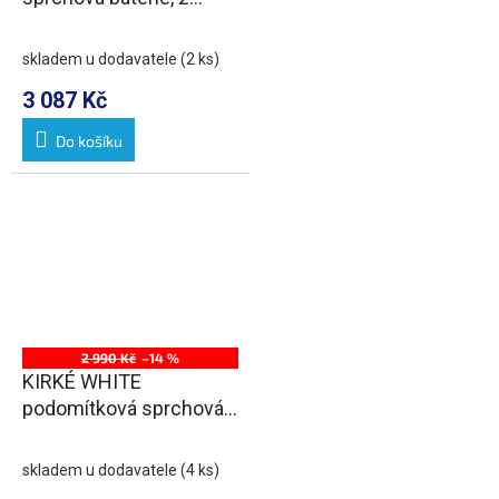
výstupy, chrom
skladem u dodavatele
(2 ks)
3 087 Kč
Do košíku
2 990 Kč
–14 %
KIRKÉ WHITE
podomítková sprchová
baterie, 1 výstup, bílá
páčka, chrom
skladem u dodavatele
(4 ks)