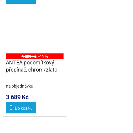
4 290 Kč
–14 %
ANTEA podomítkový
přepínač, chrom/zlato
na objednávku
3 689 Kč
Do košíku