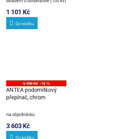
skladem u dodavatele
(100 ks)
1 101 Kč
Do košíku
4 190 Kč
–14 %
ANTEA podomítkový
přepínač, chrom
na objednávku
3 603 Kč
Do košíku