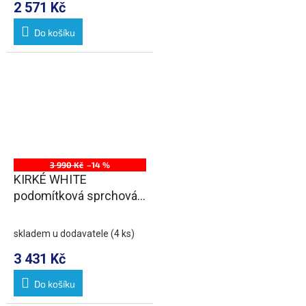
2 571 Kč
Do košíku
3 990 Kč
–14 %
KIRKÉ WHITE
podomítková sprchová
baterie, 2 výstupy, bílá
páčka, chrom
skladem u dodavatele
(4 ks)
3 431 Kč
Do košíku