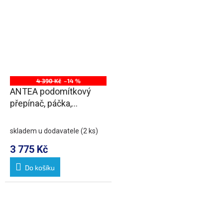
4 390 Kč
–14 %
ANTEA podomítkový
přepínač, páčka,
chrom/zlato
skladem u dodavatele
(2 ks)
3 775 Kč
Do košíku