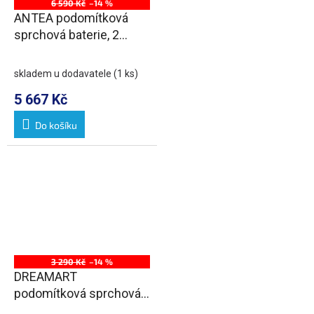
6 590 Kč
–14 %
ANTEA podomítková
sprchová baterie, 2
výstupy, chrom/zlato
skladem u dodavatele
(1 ks)
5 667 Kč
Do košíku
3 290 Kč
–14 %
DREAMART
podomítková sprchová
baterie, 1 výstup, chrom