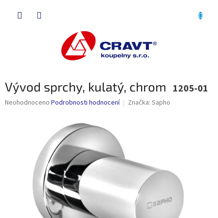
Přejít
NÁKU
na
obsah
KOŠÍK
Vývod sprchy, kulatý, chrom
1205-01
Průměrné
Neohodnoceno
Podrobnosti hodnocení
Značka:
Sapho
hodnocení
produktu
je
0,0
z
5
hvězdiček.