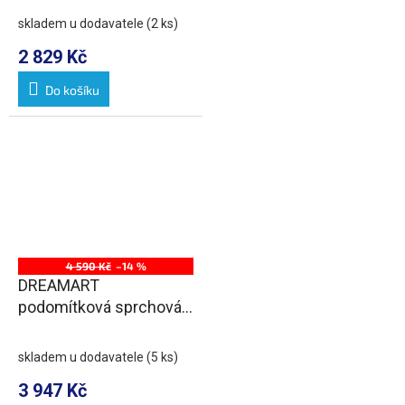
skladem u dodavatele
(2 ks)
2 829 Kč
Do košíku
4 590 Kč
–14 %
DREAMART
podomítková sprchová
baterie, 2 výstupy,
chrom
skladem u dodavatele
(5 ks)
3 947 Kč