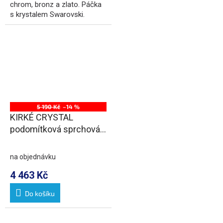
chrom, bronz a zlato. Páčka
s krystalem Swarovski.
5 190 Kč
–14 %
KIRKÉ CRYSTAL
podomítková sprchová
baterie, 2 výstupy, páčka
krystal, chrom
na objednávku
4 463 Kč
Do košíku