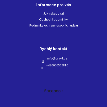
p
Informace pro vás
a
t
Jak nakupovat
í
Obchodní podmínky
Podmínky ochrany osobních údajů
Rychlý kontakt
info
@
cravt.cz
+420606569810
Facebook