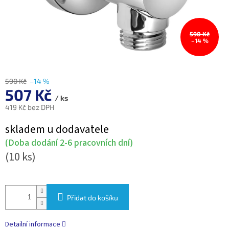
590 Kč
–14 %
590 Kč
–14 %
507 Kč
/ ks
419 Kč bez DPH
Měrná
skladem u dodavatele
cena:
(Doba dodání 2-6 pracovních dní)
(10 ks)
Přidat do košíku
Detailní informace