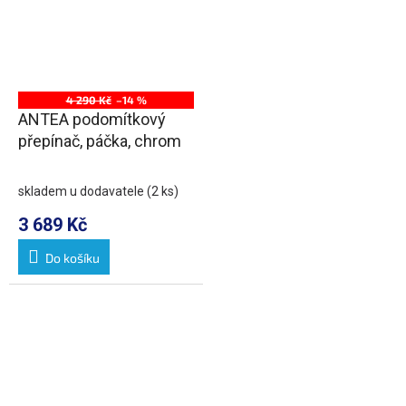
4 290 Kč
–14 %
ANTEA podomítkový
přepínač, páčka, chrom
skladem u dodavatele
(2 ks)
3 689 Kč
Do košíku