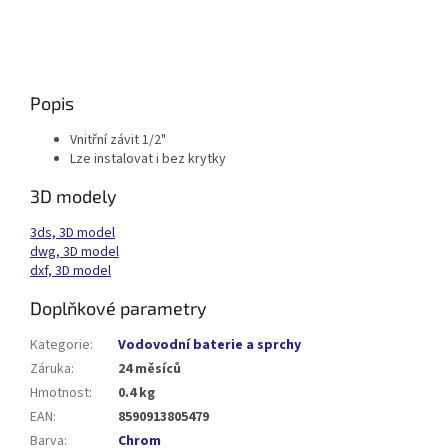
Popis
Vnitřní závit 1/2"
Lze instalovat i bez krytky
3D modely
3ds, 3D model
dwg, 3D model
dxf, 3D model
Doplňkové parametry
Kategorie
:
Vodovodní baterie a sprchy
Záruka
:
24 měsíců
Hmotnost
:
0.4 kg
EAN
:
8590913805479
Barva
:
Chrom