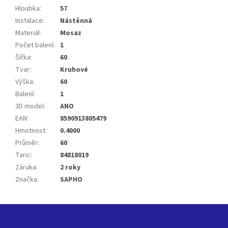
Hloubka
:
57
Instalace
:
Nástěnná
Materiál
:
Mosaz
Počet balení
:
1
Šířka
:
60
Tvar
:
Kruhové
Výška
:
60
Balení
:
1
3D model
:
ANO
EAN
:
8590913805479
Hmotnost
:
0.4000
Průměr
:
60
Taric
:
84818019
Záruka
:
2 roky
Značka
:
SAPHO
Z
á