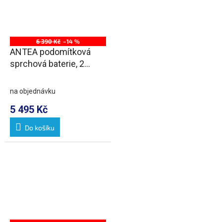
6 390 Kč
–14 %
ANTEA podomítková
sprchová baterie, 2
výstupy, chrom
na objednávku
5 495 Kč
Do košíku