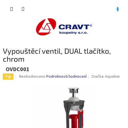
Přejít
NÁKU
na
obsah
KOŠÍK
Vypouštěcí ventil, DUAL tlačítko,
chrom
OVDC001
Průměrné
Neohodnoceno
Podrobnosti hodnocení
Značka:
Aqualine
Tip
hodnocení
produktu
je
0,0
z
5
hvězdiček.