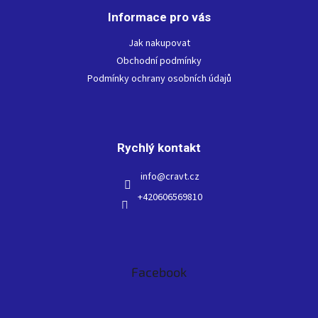
p
Informace pro vás
a
t
Jak nakupovat
í
Obchodní podmínky
Podmínky ochrany osobních údajů
Rychlý kontakt
info
@
cravt.cz
+420606569810
Facebook