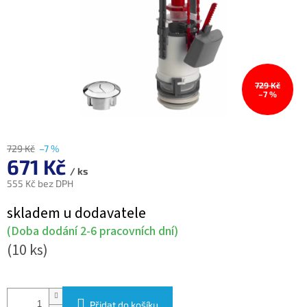
729 Kč
–7 %
729 Kč
–7 %
671 Kč
/ ks
555 Kč bez DPH
Měrná
skladem u dodavatele
cena:
(Doba dodání 2-6 pracovních dní)
(10 ks)
Přidat do košíku