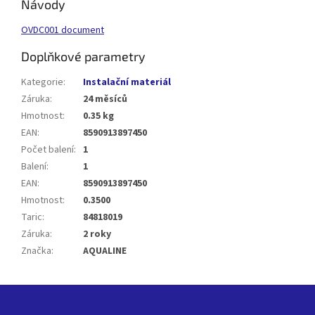
Návody
OVDC001 document
Doplňkové parametry
Kategorie
:
Instalační materiál
Záruka
:
24 měsíců
Hmotnost
:
0.35 kg
EAN
:
8590913897450
Počet balení
:
1
Balení
:
1
EAN
:
8590913897450
Hmotnost
:
0.3500
Taric
:
84818019
Záruka
:
2 roky
Značka
:
AQUALINE
Z
á