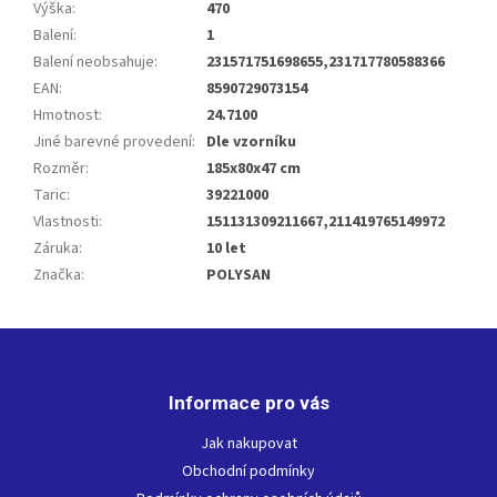
Výška
:
470
Balení
:
1
Balení neobsahuje
:
231571751698655,231717780588366
EAN
:
8590729073154
Hmotnost
:
24.7100
Jiné barevné provedení
:
Dle vzorníku
Rozměr
:
185x80x47 cm
Taric
:
39221000
Vlastnosti
:
151131309211667,211419765149972
Záruka
:
10 let
Značka
:
POLYSAN
Z
á
p
Informace pro vás
a
t
Jak nakupovat
í
Obchodní podmínky