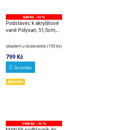
929 Kč
–13 %
Podstavec k akrylátové
vaně Polysan, 51,5cm,
pár
skladem u dodavatele
(100 ks)
799 Kč
Do košíku
Novinka
1 135 Kč
–14 %
MANAR podhlavník do