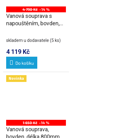
4 790 Kč
–14 %
Vanová souprava s
napouštěním, bovden,
délka 800mm, zátka
72mm, chrom
skladem u dodavatele
(5 ks)
4 119 Kč
Do košíku
Novinka
1 650 Kč
–14 %
Vanová souprava,
bovden, délka 800mm,