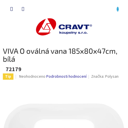
Přejít
NÁKU
na
obsah
KOŠÍK
VIVA O oválná vana 185x80x47cm,
bílá
72179
Průměrné
Neohodnoceno
Podrobnosti hodnocení
Značka:
Polysan
Tip
hodnocení
produktu
je
0,0
z
5
hvězdiček.