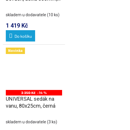
zátka 72mm, chrom
skladem u dodavatele
(10 ks)
1 419 Kč
Do košíku
Novinka
3 350 Kč
–14 %
UNIVERSAL sedák na
vanu, 80x25cm, černá
skladem u dodavatele
(3 ks)