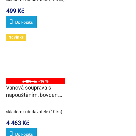
499 Kč
Do košíku
Novinka
5 190 Kč
–14 %
Vanová souprava s
napouštěním, bovden,
délka 800mm, zátka
72mm, bílá
skladem u dodavatele
(10 ks)
4 463 Kč
Do košíku