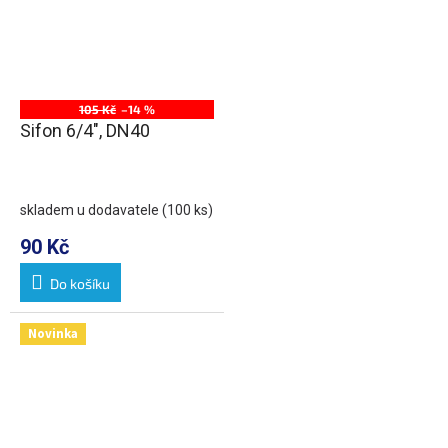
105 Kč
–14 %
Sifon 6/4", DN40
skladem u dodavatele
(100 ks)
90 Kč
Do košíku
Novinka