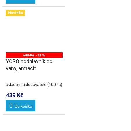
Novinka
510 Kč
–13 %
YORO podhlavník do
vany, antracit
skladem u dodavatele
(100 ks)
439 Kč
Do košíku