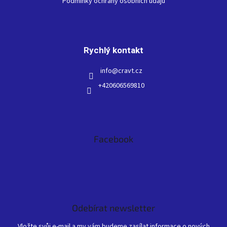
Podmínky ochrany osobních údajů
Rychlý kontakt
info
@
cravt.cz
+420606569810
Facebook
Odebírat newsletter
Vložte svůj e-mail a my vám budeme zasílat informace o nových