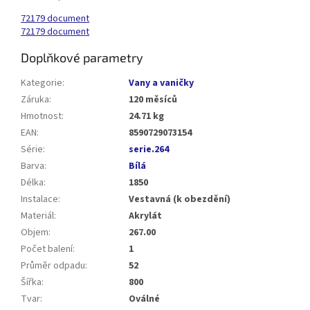
72179 document
72179 document
Doplňkové parametry
Kategorie
:
Vany a vaničky
Záruka
:
120 měsíců
Hmotnost
:
24.71 kg
EAN
:
8590729073154
Série
:
serie.264
Barva
:
Bílá
Délka
:
1850
Instalace
:
Vestavná (k obezdění)
Materiál
:
Akrylát
Objem
:
267.00
Počet balení
:
1
Průměr odpadu
:
52
Šířka
:
800
Tvar
:
Oválné