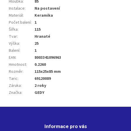
Hloubka
:
85
Instalace
:
Na postavení
Materiál
:
Keramika
Počet balení
:
1
Šířka
:
115
Tvar
:
Hranaté
Výška
:
25
Balení
:
1
EAN
:
8003341096963
Hmotnost
:
0.2260
Rozměr
:
115x25x85 mm
Taric
:
69120089
Záruka
:
2 roky
Značka
:
GEDY
Z
á
p
Informace pro vás
a