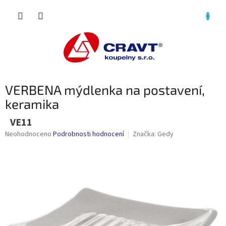
Přejít
NÁKU
na
obsah
KOŠÍK
VERBENA mýdlenka na postavení,
keramika
VE11
Průměrné
Neohodnoceno
Podrobnosti hodnocení
Značka:
Gedy
hodnocení
produktu
je
0,0
z
5
hvězdiček.