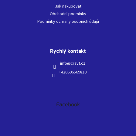
t
Jak nakupovat
í
Obchodní podmínky
Podmínky ochrany osobních údajů
Rychlý kontakt
info
@
cravt.cz
+420606569810
Facebook