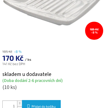
185 Kč
–8 %
185 Kč
–8 %
170 Kč
/ ks
141 Kč bez DPH
Měrná
skladem u dodavatele
cena:
(Doba dodání 2-6 pracovních dní)
(10 ks)
Přidat do košíku