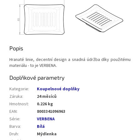
Popis
Hranaté linie, decentní design a snadná údržba díky použitému
materiálu - to je VERBENA.
Doplňkové parametry
Kategorie
:
Koupelnové doplňky
Záruka
:
24 měsíců
Hmotnost
:
0.226 kg
EAN
:
8003341096963
Série
:
VERBENA
Barva
:
Bílá
Druh
:
Mýdlenka