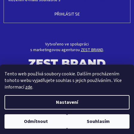
Vložením e-mailu souhlasíte s
podmínkami ochrany osobních údajů
PŘIHLÁSIT SE
Vytvořeno ve spolupráci
s marketingovou agenturou
ZEST BRAND
.
Tento web používá soubory cookie. Dalším procházením
tohoto webu vyjadřujete souhlas s jejich používáním.. Více
informací
zde
.
Nastavení
Vytvořil Shoptet
Odmítnout
Souhlasím
Copyright 2026
CRAVT koupelny s.r.o.
. Všechna práva vyhrazena.