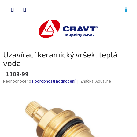
Přejít
NÁKU
na
obsah
KOŠÍK
Uzavírací keramický vršek, teplá
voda
1109-99
Průměrné
Neohodnoceno
Podrobnosti hodnocení
Značka:
Aqualine
hodnocení
produktu
je
0,0
z
5
hvězdiček.