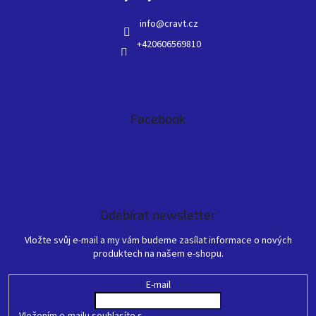
info
@
cravt.cz
+420606569810
Facebook
Odebírat newsletter
Vložte svůj e-mail a my vám budeme zasílat informace o nových
produktech na našem e-shopu.
E-mail