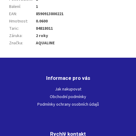
Balení
:
1
EAN
:
8590913800221
Hmotnost
:
0.0600
Taric
:
84818011
Záruka
:
2 roky
Značka
:
AQUALINE
Z
á
p
Informace pro vás
a
t
Jak nakupovat
í
Obchodní podmínky
Podmínky ochrany osobních údajů
Rychlý kontakt