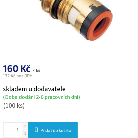
160 Kč
/ ks
132 Kč bez DPH
Měrná
skladem u dodavatele
cena:
(Doba dodání 2-6 pracovních dní)
(100 ks)
Přidat do košíku