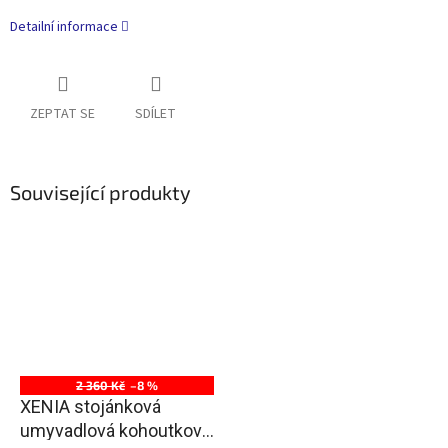
Detailní informace
ZEPTAT SE
SDÍLET
Související produkty
2 360 Kč
–8 %
XENIA stojánková
umyvadlová kohoutková