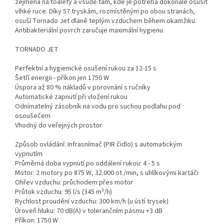
zejména na toalety a všude tam, kde je potřeba dokonale osušit
vlhké ruce. Díky 57 tryskám, rozmístěným po obou stranách,
osuší Tornado Jet dlaně teplým vzduchem během okamžiku.
Antibakteriální povrch zaručuje maximální hygienu.
TORNADO JET
Perfektní a hygienické osušení rukou za 12-15 s
Šetří energii - příkon jen 1750 W
Úspora až 80 % nákladů v porovnání s ručníky
Automatické zapnutí při vložení rukou
Odnímatelný zásobník na vodu pro suchou podlahu pod
osoušečem
Vhodný do veřejných prostor
Způsob ovládání: Infrasnímač (PIR čidlo) s automatickým
vypnutím
Průměrná doba vypnutí po oddálení rukou: 4 - 5 s
Motor: 2 motory po 875 W, 32.000 ot./min, s uhlíkovými kartáči
Ohřev vzduchu: průchodem přes motor
Průtok vzduchu: 95 l/s (345 m³/h)
Rychlost proudění vzduchu: 300 km/h (u ústí trysek)
Úroveň hluku: 70 dB(A) v tolerančním pásmu +3 dB
Příkon: 1750 W