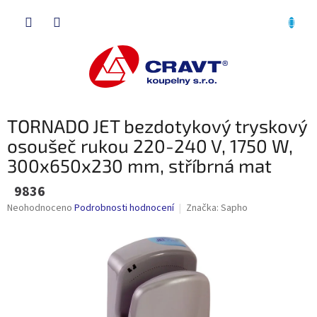
Přejít
NÁKU
na
obsah
KOŠÍK
TORNADO JET bezdotykový tryskový
osoušeč rukou 220-240 V, 1750 W,
300x650x230 mm, stříbrná mat
9836
Průměrné
Neohodnoceno
Podrobnosti hodnocení
Značka:
Sapho
hodnocení
produktu
je
0,0
z
5
hvězdiček.