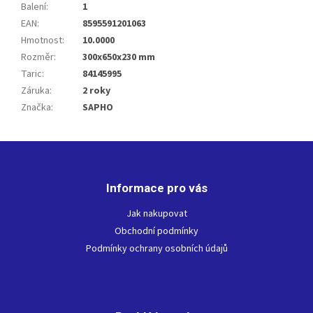
Balení
:
1
EAN
:
8595591201063
Hmotnost
:
10.0000
Rozměr
:
300x650x230 mm
Taric
:
84145995
Záruka
:
2 roky
Značka
:
SAPHO
Z
á
p
Informace pro vás
a
t
Jak nakupovat
í
Obchodní podmínky
Podmínky ochrany osobních údajů