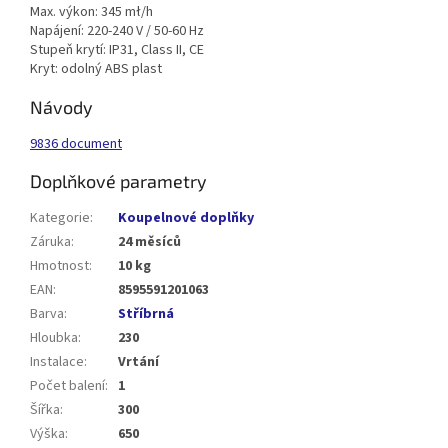
Max. výkon: 345 mł/h
Napájení: 220-240 V / 50-60 Hz
Stupeň krytí: IP31, Class II, CE
Kryt: odolný ABS plast
Návody
9836 document
Doplňkové parametry
Kategorie
:
Koupelnové doplňky
Záruka
:
24 měsíců
Hmotnost
:
10 kg
EAN
:
8595591201063
Barva
:
Stříbrná
Hloubka
:
230
Instalace
:
Vrtání
Počet balení
:
1
Šířka
:
300
Výška
:
650