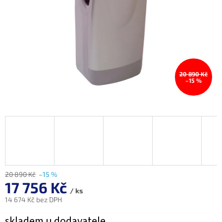
20 890 Kč
–15 %
20 890 Kč
–15 %
17 756 Kč
/ ks
14 674 Kč bez DPH
Měrná
skladem u dodavatele