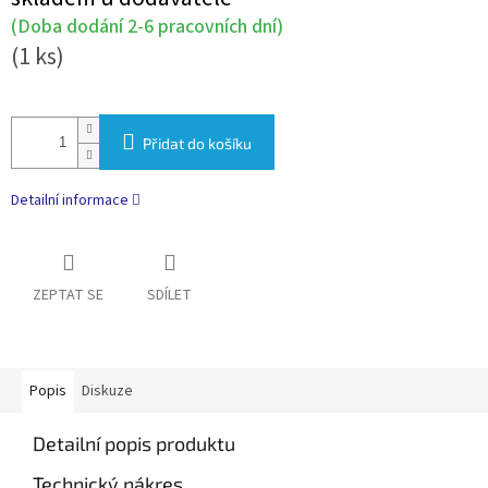
cena:
(Doba dodání 2-6 pracovních dní)
(1 ks)
Přidat do košíku
Detailní informace
ZEPTAT SE
SDÍLET
Popis
Diskuze
Detailní popis produktu
Technický nákres