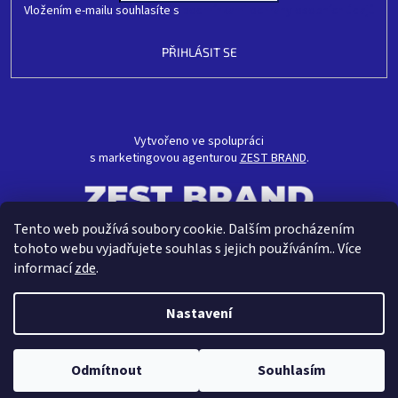
Vložením e-mailu souhlasíte s
podmínkami ochrany osobních údajů
PŘIHLÁSIT SE
Vytvořeno ve spolupráci
s marketingovou agenturou
ZEST BRAND
.
Tento web používá soubory cookie. Dalším procházením
tohoto webu vyjadřujete souhlas s jejich používáním.. Více
informací
zde
.
Nastavení
Vytvořil Shoptet
Odmítnout
Souhlasím
Copyright 2026
CRAVT koupelny s.r.o.
. Všechna práva vyhrazena.