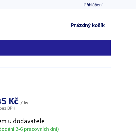
Přihlášení
NÁKUPNÍ
Prázdný košík
KOŠÍK
45 Kč
/ ks
 bez DPH
em u dodavatele
odání 2-6 pracovních dní)