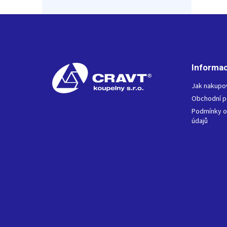
Z
á
p
a
t
Informac
í
Jak nakupo
Obchodní 
Podmínky o
údajů