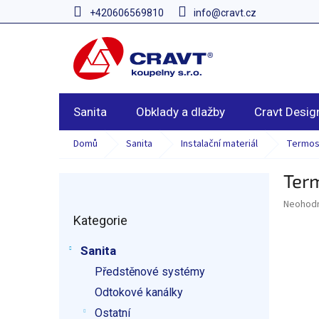
Přejít
+420606569810
info@cravt.cz
na
obsah
Sanita
Obklady a dlažby
Cravt Desig
Domů
Sanita
Instalační materiál
Termost
Ter
P
o
Průměr
Neohod
Přeskočit
s
hodnoce
Kategorie
kategorie
t
produkt
r
je
Sanita
a
0,0
z
Předstěnové systémy
n
5
n
Odtokové kanálky
hvězdič
í
Ostatní