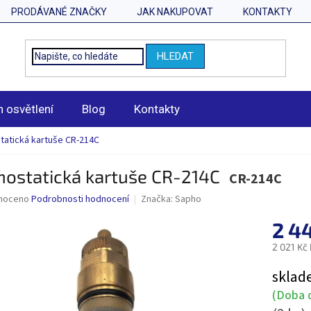
PRODÁVANÉ ZNAČKY
JAK NAKUPOVAT
KONTAKTY
HLEDAT
n osvětlení
Blog
Kontakty
atická kartuše CR-214C
mostatická kartuše CR-214C
CR-214C
né
noceno
Podrobnosti hodnocení
Značka:
Sapho
ní
2 4
u
2 021 Kč
Měrná
sklad
cena:
ek.
(Doba d