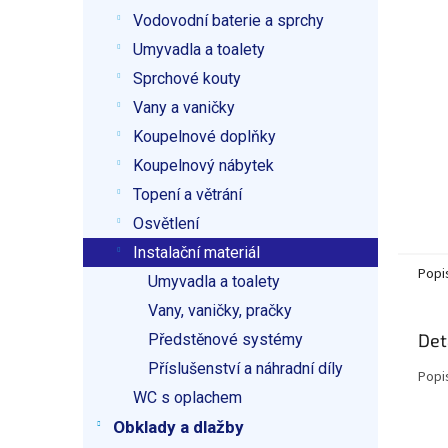
p
Vodovodní baterie a sprchy
a
n
Umyvadla a toalety
e
Sprchové kouty
l
Vany a vaničky
Koupelnové doplňky
Koupelnový nábytek
Topení a větrání
Osvětlení
Instalační materiál
Popi
Umyvadla a toalety
Vany, vaničky, pračky
Det
Předstěnové systémy
Příslušenství a náhradní díly
Popi
WC s oplachem
Obklady a dlažby