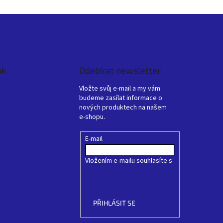
ok
Odebírat newsletter
Vložte svůj e-mail a my vám
budeme zasílat informace o
nových produktech na našem
e-shopu.
E-mail
Vložením e-mailu souhlasíte s
podmínkami ochrany
osobních údajů
PŘIHLÁSIT SE