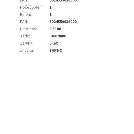
EAN
:
8024559636000
Počet balení
:
1
Balení
:
1
EAN
:
8024559636000
Hmotnost
:
0.3100
Taric
:
84819000
Záruka
:
5 let
Značka
:
SAPHO