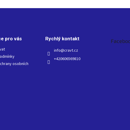
e pro vás
Rychlý kontakt
Facebo
vat
info
@
cravt.cz
podmínky
+420606569810
chrany osobních