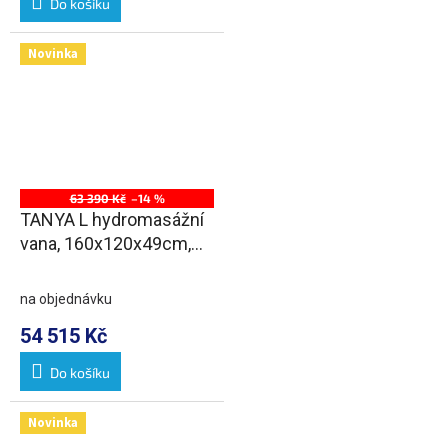
Do košíku
Novinka
63 390 Kč
–14 %
TANYA L hydromasážní
vana, 160x120x49cm,
Active Hydro-Air, chrom
na objednávku
54 515 Kč
Do košíku
Novinka