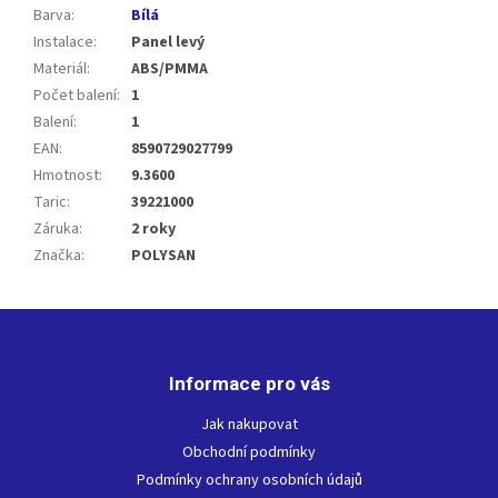
Barva
:
Bílá
Instalace
:
Panel levý
Materiál
:
ABS/PMMA
Počet balení
:
1
Balení
:
1
EAN
:
8590729027799
Hmotnost
:
9.3600
Taric
:
39221000
Záruka
:
2 roky
Značka
:
POLYSAN
Z
á
p
Informace pro vás
a
t
Jak nakupovat
í
Obchodní podmínky
Podmínky ochrany osobních údajů