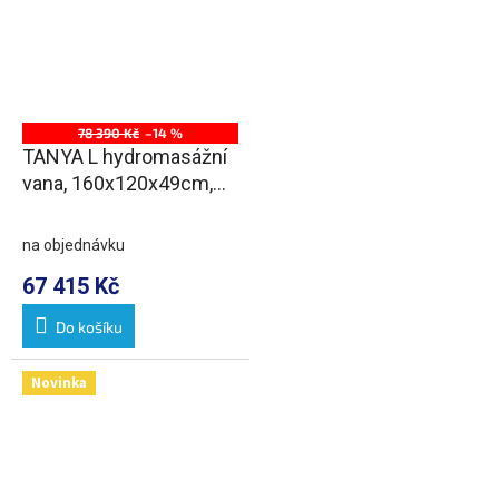
78 390 Kč
–14 %
TANYA L hydromasážní
vana, 160x120x49cm,
Attraction Hydro-Air,
chrom
na objednávku
67 415 Kč
Do košíku
Novinka