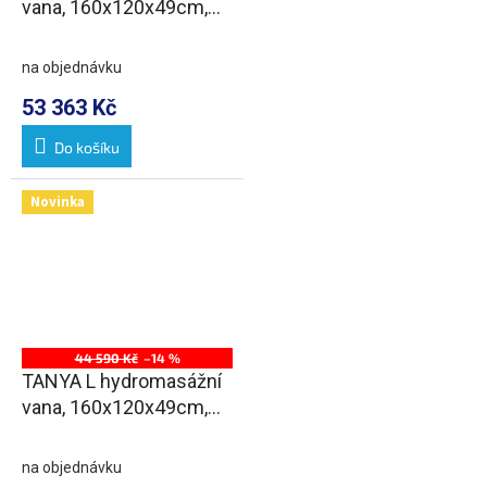
vana, 160x120x49cm,
Highline Hydro, chrom
na objednávku
53 363 Kč
Do košíku
Novinka
44 590 Kč
–14 %
TANYA L hydromasážní
vana, 160x120x49cm,
Active Hydro, chrom
na objednávku