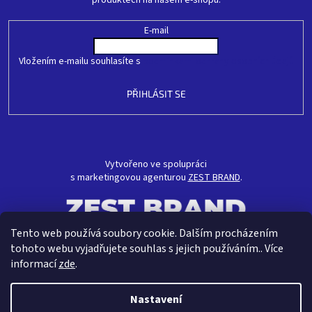
produktech na našem e-shopu.
E-mail
Vložením e-mailu souhlasíte s
podmínkami ochrany osobních údajů
PŘIHLÁSIT SE
Vytvořeno ve spolupráci
s marketingovou agenturou
ZEST BRAND
.
Tento web používá soubory cookie. Dalším procházením
tohoto webu vyjadřujete souhlas s jejich používáním.. Více
informací
zde
.
Nastavení
Vytvořil Shoptet