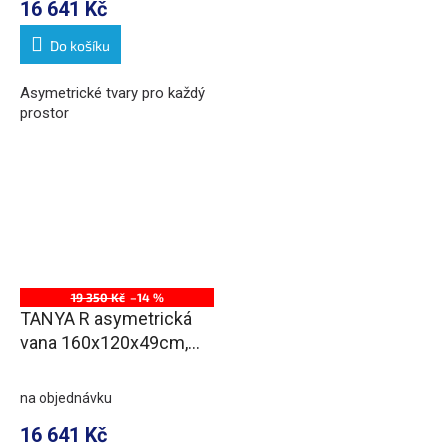
16 641 Kč
Do košíku
Asymetrické tvary pro každý
prostor
19 350 Kč
–14 %
TANYA R asymetrická
vana 160x120x49cm,
bílá
na objednávku
16 641 Kč