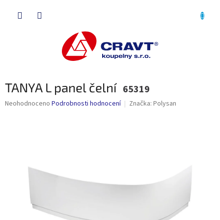
Přejít
NÁKU
na
obsah
KOŠÍK
TANYA L panel čelní
65319
Průměrné
Neohodnoceno
Podrobnosti hodnocení
Značka:
Polysan
hodnocení
produktu
je
0,0
z
5
hvězdiček.