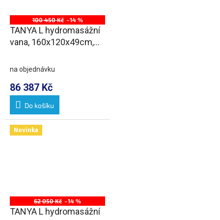
100 450 Kč
–14 %
TANYA L hydromasážní
vana, 160x120x49cm,
Highline Hydro-Air,
chrom
na objednávku
86 387 Kč
Do košíku
Novinka
62 050 Kč
–14 %
TANYA L hydromasážní