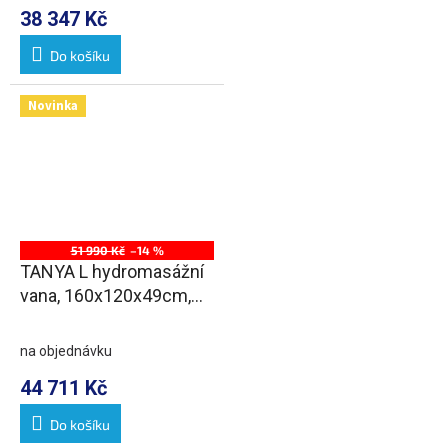
38 347 Kč
Do košíku
Novinka
51 990 Kč
–14 %
TANYA L hydromasážní
vana, 160x120x49cm,
Attraction Hydro, chrom
na objednávku
44 711 Kč
Do košíku