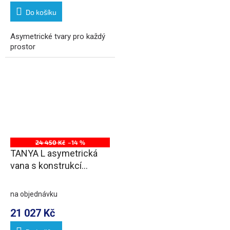
Do košíku
Asymetrické tvary pro každý
prostor
24 450 Kč
–14 %
TANYA L asymetrická
vana s konstrukcí
160x120x49cm, bílá
na objednávku
21 027 Kč