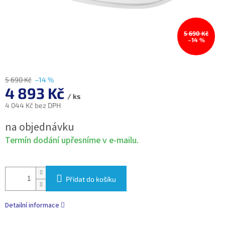
5 690 Kč
–14 %
5 690 Kč
–14 %
4 893 Kč
/ ks
4 044 Kč bez DPH
Měrná
na objednávku
cena:
Termín dodání upřesníme v e-mailu.
Přidat do košíku
Detailní informace