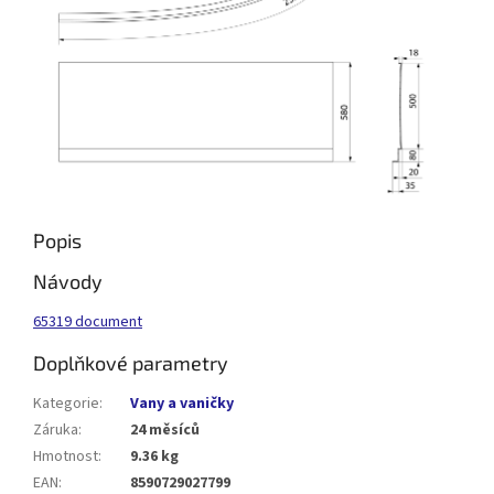
Popis
Návody
65319 document
Doplňkové parametry
Kategorie
:
Vany a vaničky
Záruka
:
24 měsíců
Hmotnost
:
9.36 kg
EAN
:
8590729027799