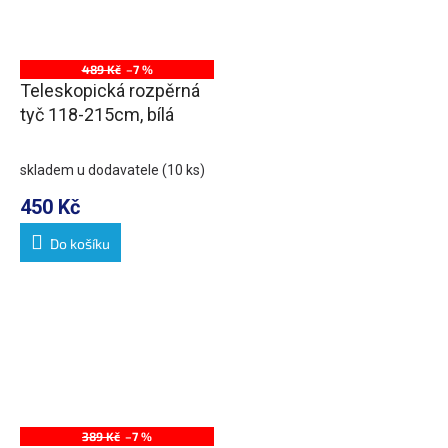
489 Kč
–7 %
Teleskopická rozpěrná
tyč 118-215cm, bílá
skladem u dodavatele
(10 ks)
450 Kč
Do košíku
389 Kč
–7 %