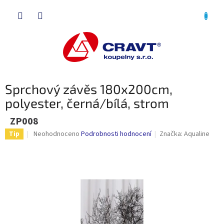
Přejít
NÁKU
na
obsah
KOŠÍK
Sprchový závěs 180x200cm,
polyester, černá/bílá, strom
ZP008
Průměrné
Neohodnoceno
Podrobnosti hodnocení
Značka:
Aqualine
Tip
hodnocení
produktu
je
0,0
z
5
hvězdiček.