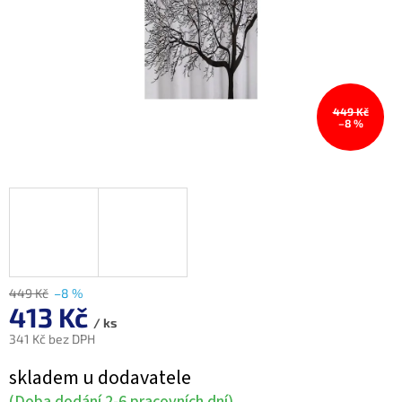
449 Kč
–8 %
449 Kč
–8 %
413 Kč
/ ks
341 Kč bez DPH
Měrná
skladem u dodavatele
cena:
(Doba dodání 2-6 pracovních dní)