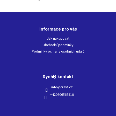
Z
á
p
Informace pro vás
a
t
Jak nakupovat
í
Obchodní podmínky
Podmínky ochrany osobních údajů
Rychlý kontakt
info
@
cravt.cz
+420606569810