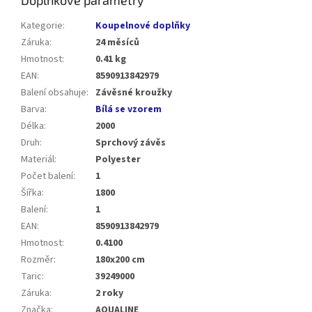
Doplňkové parametry
Kategorie
:
Koupelnové doplňky
Záruka
:
24 měsíců
Hmotnost
:
0.41 kg
EAN
:
8590913842979
Balení obsahuje
:
Závěsné kroužky
Barva
:
Bílá se vzorem
Délka
:
2000
Druh
:
Sprchový závěs
Materiál
:
Polyester
Počet balení
:
1
Šířka
:
1800
Balení
:
1
EAN
:
8590913842979
Hmotnost
:
0.4100
Rozměr
:
180x200 cm
Taric
:
39249000
Záruka
:
2 roky
Značka
:
AQUALINE