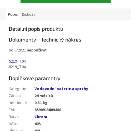
Popis
Diskuze
Detailní popis produktu
Dokumenty - Technický nákres
od 6/2021 nepoužívat
6219_T04
6219_T04
Doplňkové parametry
Kategorie
:
Vodovodní baterie a sprchy
Záruka
:
24 měsíců
Hmotnost
:
0.31 kg
EAN
:
8590913809408
Barva
:
Chrom
Délka
:
405