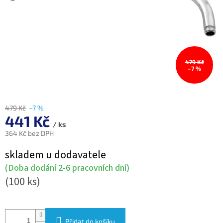
479 Kč
–7 %
479 Kč
–7 %
441 Kč
/ ks
364 Kč bez DPH
Měrná
skladem u dodavatele
cena:
(Doba dodání 2-6 pracovních dní)
(100 ks)
Přidat do košíku