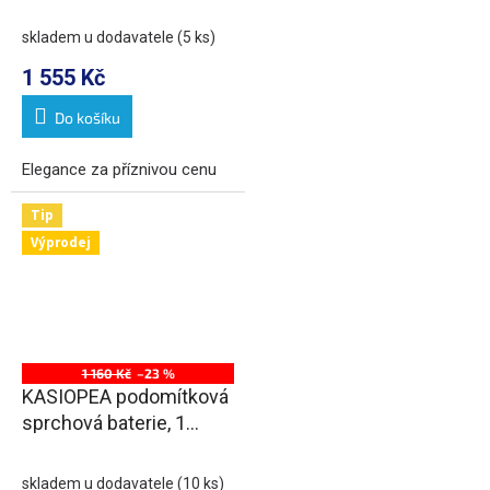
výstupy, chrom
skladem u dodavatele
(5 ks)
1 555 Kč
Do košíku
Elegance za příznivou cenu
Tip
Výprodej
1 160 Kč
–23 %
KASIOPEA podomítková
sprchová baterie, 1
výstup, chrom
skladem u dodavatele
(10 ks)