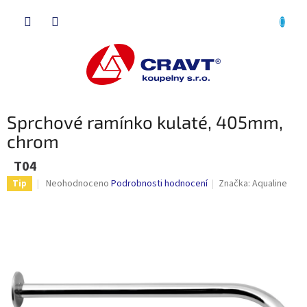
Přejít
NÁKU
na
obsah
KOŠÍK
Sprchové ramínko kulaté, 405mm,
chrom
T04
Průměrné
Neohodnoceno
Podrobnosti hodnocení
Značka:
Aqualine
Tip
hodnocení
produktu
je
0,0
z
5
hvězdiček.