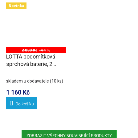
Novinka
2 090 Kč
–44 %
LOTTA podomítková
sprchová baterie, 2
výstupy, otočný
přepínač, chrom
skladem u dodavatele
(10 ks)
1 160 Kč
Do košíku
ZOBRAZIT VŠECHNY SOUVISEJÍCÍ PRODUKTY