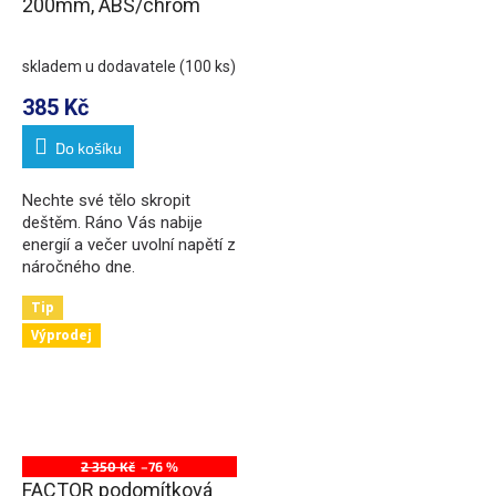
200mm, ABS/chrom
skladem u dodavatele
(100 ks)
385 Kč
Do košíku
Nechte své tělo skropit
deštěm. Ráno Vás nabije
energií a večer uvolní napětí z
náročného dne.
Tip
Výprodej
2 350 Kč
–76 %
FACTOR podomítková