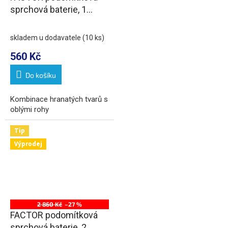
sprchová baterie, 1
výstup, chrom
skladem u dodavatele
(10 ks)
560 Kč
Do košíku
Kombinace hranatých tvarů s
oblými rohy
Tip
Výprodej
2 860 Kč
–27 %
FACTOR podomítková
sprchová baterie, 2