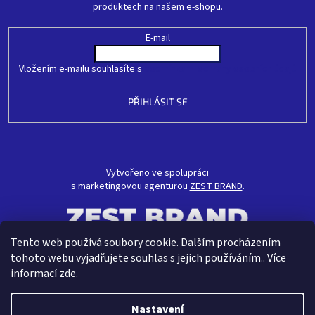
produktech na našem e-shopu.
E-mail
Vložením e-mailu souhlasíte s
podmínkami ochrany osobních údajů
PŘIHLÁSIT SE
Vytvořeno ve spolupráci
s marketingovou agenturou
ZEST BRAND
.
Tento web používá soubory cookie. Dalším procházením
tohoto webu vyjadřujete souhlas s jejich používáním.. Více
informací
zde
.
Nastavení
Vytvořil Shoptet