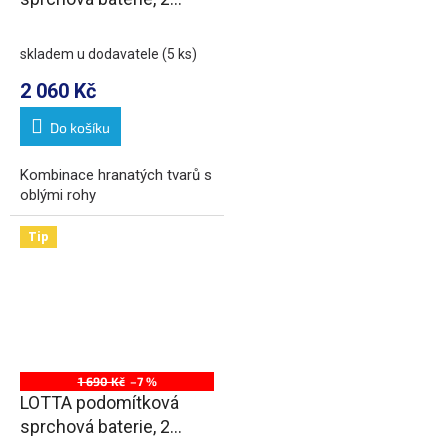
výstupy, chrom
skladem u dodavatele
(5 ks)
2 060 Kč
Do košíku
Kombinace hranatých tvarů s
oblými rohy
Tip
1 690 Kč
–7 %
LOTTA podomítková
sprchová baterie, 2