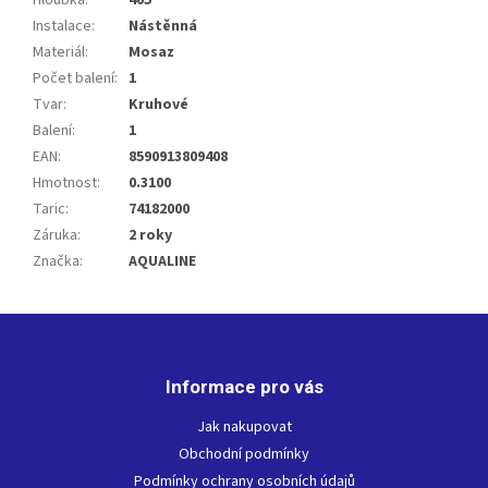
Hloubka
:
405
Instalace
:
Nástěnná
Materiál
:
Mosaz
Počet balení
:
1
Tvar
:
Kruhové
Balení
:
1
EAN
:
8590913809408
Hmotnost
:
0.3100
Taric
:
74182000
Záruka
:
2 roky
Značka
:
AQUALINE
Z
á
p
Informace pro vás
a
t
Jak nakupovat
í
Obchodní podmínky
Podmínky ochrany osobních údajů