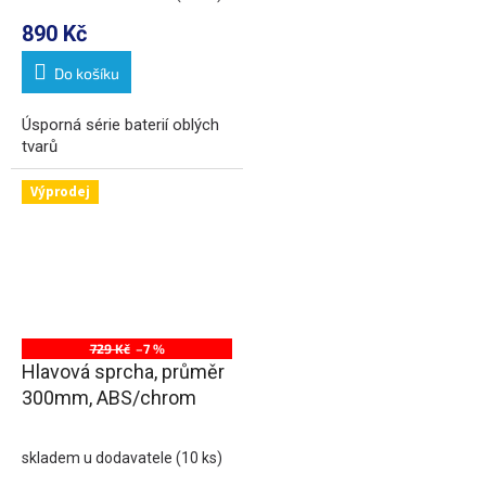
890 Kč
Do košíku
Úsporná série baterií oblých
tvarů
Výprodej
729 Kč
–7 %
Hlavová sprcha, průměr
300mm, ABS/chrom
skladem u dodavatele
(10 ks)