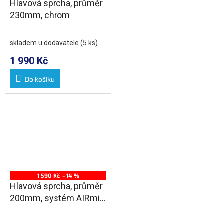
Hlavová sprcha, průměr
230mm, chrom
skladem u dodavatele
(5 ks)
1 990 Kč
Do košíku
1 590 Kč
–14 %
Hlavová sprcha, průměr
200mm, systém AIRmix,
ABS/chrom