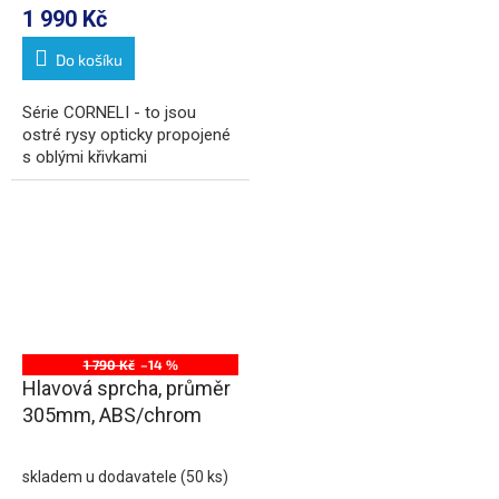
1 990 Kč
Do košíku
Série CORNELI - to jsou
ostré rysy opticky propojené
s oblými křivkami
1 790 Kč
–14 %
Hlavová sprcha, průměr
305mm, ABS/chrom
skladem u dodavatele
(50 ks)