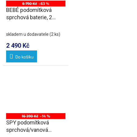
6 790 Kč
–63 %
BEBÉ podomítková
sprchová baterie, 2
výstupy, chrom
skladem u dodavatele
(2 ks)
2 490 Kč
Do košíku
16 390 Kč
–14 %
SPY podomítková
sprchová/vanová