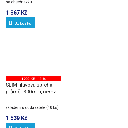
na objednávku
1 367 Kč
Do košíku
1 790 Kč
–14 %
SLIM hlavová sprcha,
průměr 300mm, nerez
lesk
skladem u dodavatele
(10 ks)
1 539 Kč