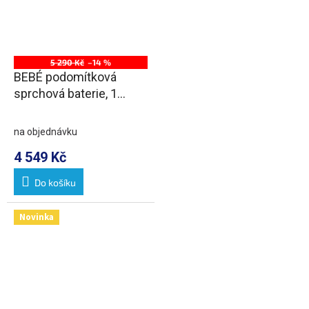
5 290 Kč
–14 %
BEBÉ podomítková
sprchová baterie, 1
výstup, chrom
na objednávku
4 549 Kč
Do košíku
Novinka