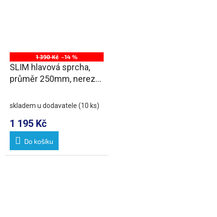
1 390 Kč
–14 %
SLIM hlavová sprcha,
průměr 250mm, nerez
lesk
skladem u dodavatele
(10 ks)
1 195 Kč
Do košíku