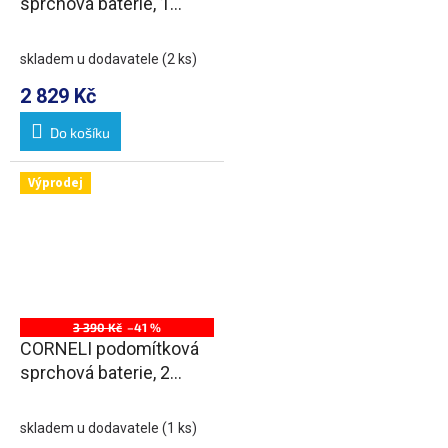
sprchová baterie, 1
výstup, chrom
skladem u dodavatele
(2 ks)
2 829 Kč
Do košíku
Výprodej
3 390 Kč
–41 %
CORNELI podomítková
sprchová baterie, 2
výstupy, otočný
přepínač, chrom
skladem u dodavatele
(1 ks)