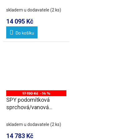
baterie s ruční sprchou,
2 výstupy, chrom
skladem u dodavatele
(2 ks)
14 095 Kč
Do košíku
17 190 Kč
–14 %
SPY podomítková
sprchová/vanová
baterie s ruční sprchou,
3 výstupy, chrom
skladem u dodavatele
(2 ks)
14 783 Kč