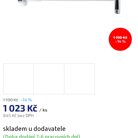
1 190 Kč
–14 %
1 190 Kč
–14 %
1 023 Kč
/ ks
845 Kč bez DPH
Měrná
skladem u dodavatele
cena:
(Doba dodání 2-6 pracovních dní)