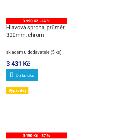
3 990 Kč
–14 %
Hlavová sprcha, průměr
300mm, chrom
skladem u dodavatele
(5 ks)
3 431 Kč
Do košíku
Výprodej
3 190 Kč
–37 %