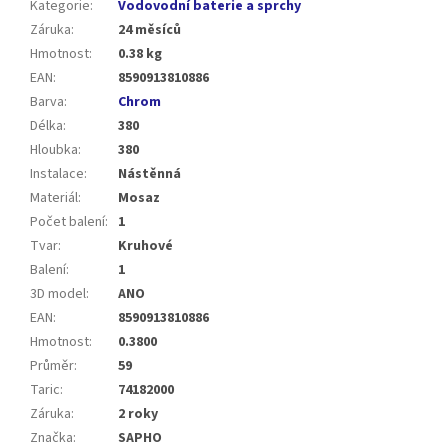
Kategorie
:
Vodovodní baterie a sprchy
Záruka
:
24 měsíců
Hmotnost
:
0.38 kg
EAN
:
8590913810886
Barva
:
Chrom
Délka
:
380
Hloubka
:
380
Instalace
:
Nástěnná
Materiál
:
Mosaz
Počet balení
:
1
Tvar
:
Kruhové
Balení
:
1
3D model
:
ANO
EAN
:
8590913810886
Hmotnost
:
0.3800
Průměr
:
59
Taric
:
74182000
Záruka
:
2 roky
Značka
:
SAPHO