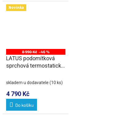
Novinka
8 990 Kč
–46 %
LATUS podomítková
sprchová termostatická
baterie vč. sprchy, 2/3
výstupy, chrom
skladem u dodavatele
(10 ks)
4 790 Kč
Do košíku