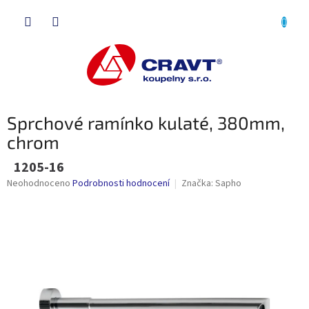
Přejít
NÁKU
na
obsah
KOŠÍK
Sprchové ramínko kulaté, 380mm,
chrom
1205-16
Průměrné
Neohodnoceno
Podrobnosti hodnocení
Značka:
Sapho
hodnocení
produktu
je
0,0
z
5
hvězdiček.