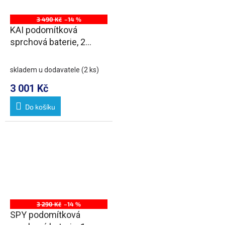
3 490 Kč
–14 %
KAI podomítková
sprchová baterie, 2
výstupy, chrom
skladem u dodavatele
(2 ks)
3 001 Kč
Do košíku
3 290 Kč
–14 %
SPY podomítková