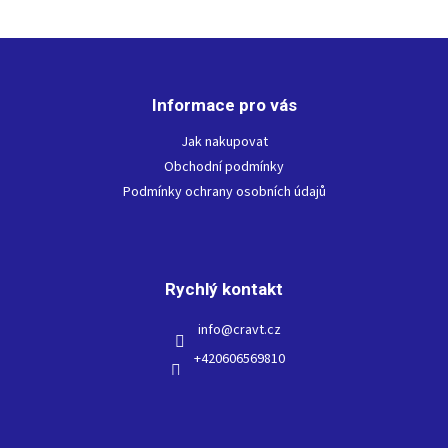
Z
á
p
Informace pro vás
a
t
Jak nakupovat
í
Obchodní podmínky
Podmínky ochrany osobních údajů
Rychlý kontakt
info
@
cravt.cz
+420606569810