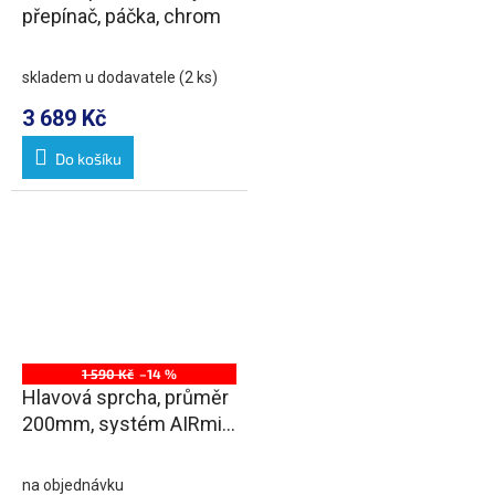
přepínač, páčka, chrom
skladem u dodavatele
(2 ks)
3 689 Kč
Do košíku
1 590 Kč
–14 %
Hlavová sprcha, průměr
200mm, systém AIRmix,
ABS/chrom
na objednávku