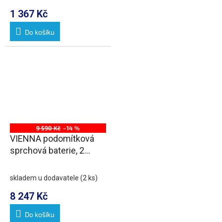
1 367 Kč
Do košíku
9 590 Kč
–14 %
VIENNA podomítková
sprchová baterie, 2
výstupy, chrom
skladem u dodavatele
(2 ks)
8 247 Kč
Do košíku