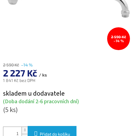
2 590 Kč
–14 %
2 590 Kč
–14 %
2 227 Kč
/ ks
1 841 Kč bez DPH
Měrná
skladem u dodavatele
cena:
(Doba dodání 2-6 pracovních dní)
(5 ks)
Přidat do košíku