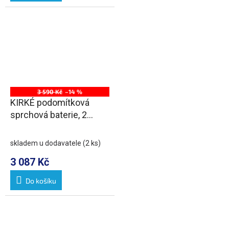
3 590 Kč
–14 %
KIRKÉ podomítková
sprchová baterie, 2
výstupy, chrom
skladem u dodavatele
(2 ks)
3 087 Kč
Do košíku