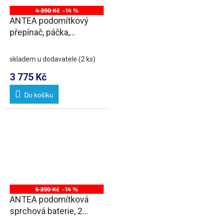
4 390 Kč
–14 %
ANTEA podomítkový
přepínač, páčka,
chrom/zlato
skladem u dodavatele
(2 ks)
3 775 Kč
Do košíku
6 390 Kč
–14 %
ANTEA podomítková
sprchová baterie, 2