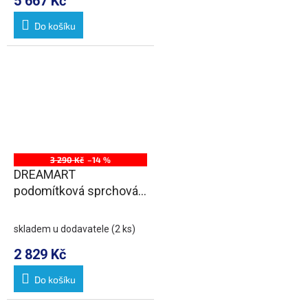
5 667 Kč
Do košíku
3 290 Kč
–14 %
DREAMART
podomítková sprchová
baterie, 1 výstup, chrom
skladem u dodavatele
(2 ks)
2 829 Kč
Do košíku