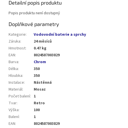
Detailní popis produktu
Popis produktu není dostupný
Doplňkové parametry
Kategorie
:
Vodovodní baterie a sprchy
Záruka
:
24 měsíců
Hmotnost
:
0.47 kg
EAN
:
8024587003829
Barva
:
Chrom
Délka
:
350
Hloubka
:
350
Instalace
:
Nástěnná
Materiál
:
Mosaz
Počet balení
:
1
Tvar
:
Retro
Výška
:
100
Balení
:
1
EAN
:
8024587003829