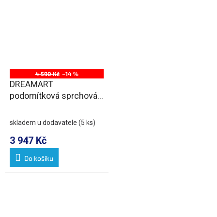
4 590 Kč
–14 %
DREAMART
podomítková sprchová
baterie, 2 výstupy,
chrom
skladem u dodavatele
(5 ks)
3 947 Kč
Do košíku