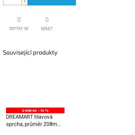
ZEPTAT SE
SDÍLET
Související produkty
3 590 Kč
–14 %
DREAMART hlavová
sprcha, průměr 208mm,
nerez lesk