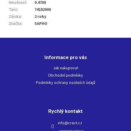
Hmotnost
:
0.4700
Taric
:
74182000
Záruka
:
2 roky
Značka
:
SAPHO
Z
á
p
Informace pro vás
a
t
Jak nakupovat
í
Obchodní podmínky
Podmínky ochrany osobních údajů
Rychlý kontakt
info
@
cravt.cz