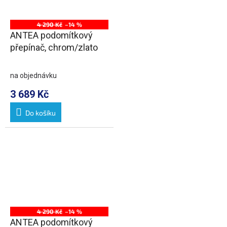
4 290 Kč
–14 %
ANTEA podomítkový
přepínač, chrom/zlato
na objednávku
3 689 Kč
Do košíku
4 290 Kč
–14 %
ANTEA podomítkový