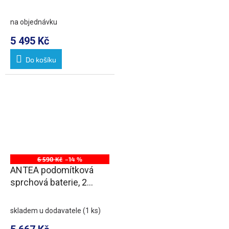
výstupy, chrom
na objednávku
5 495 Kč
Do košíku
6 590 Kč
–14 %
ANTEA podomítková
sprchová baterie, 2
výstupy, chrom/zlato
skladem u dodavatele
(1 ks)