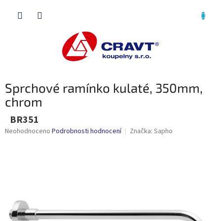
Přejít
NÁKU
na
obsah
KOŠÍK
Sprchové ramínko kulaté, 350mm,
chrom
BR351
Průměrné
Neohodnoceno
Podrobnosti hodnocení
Značka:
Sapho
hodnocení
produktu
je
0,0
z
5
hvězdiček.