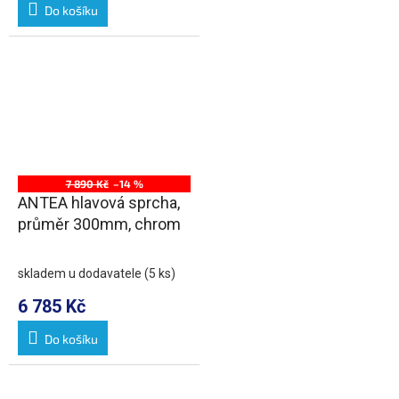
Do košíku
7 890 Kč
–14 %
ANTEA hlavová sprcha,
průměr 300mm, chrom
skladem u dodavatele
(5 ks)
6 785 Kč
Do košíku