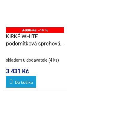
3 990 Kč
–14 %
KIRKÉ WHITE
podomítková sprchová
baterie, 2 výstupy, bílá
páčka, chrom
skladem u dodavatele
(4 ks)
3 431 Kč
Do košíku