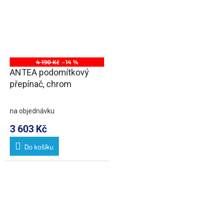
4 190 Kč
–14 %
ANTEA podomítkový
přepínač, chrom
na objednávku
3 603 Kč
Do košíku