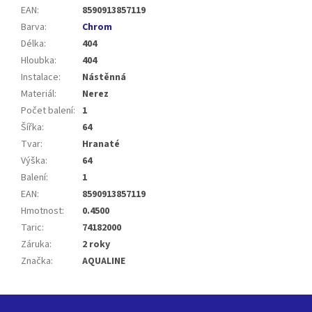
EAN
:
8590913857119
Barva
:
Chrom
Délka
:
404
Hloubka
:
404
Instalace
:
Nástěnná
Materiál
:
Nerez
Počet balení
:
1
Šířka
:
64
Tvar
:
Hranaté
Výška
:
64
Balení
:
1
EAN
:
8590913857119
Hmotnost
:
0.4500
Taric
:
74182000
Záruka
:
2 roky
Značka
:
AQUALINE
Z