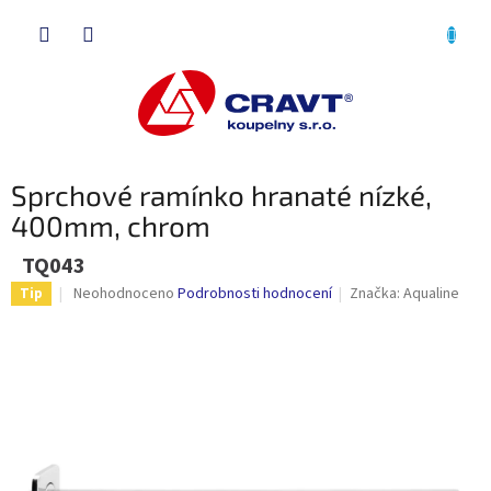
Přejít
NÁKU
na
obsah
KOŠÍK
Sprchové ramínko hranaté nízké,
400mm, chrom
TQ043
Průměrné
Neohodnoceno
Podrobnosti hodnocení
Značka:
Aqualine
Tip
hodnocení
produktu
je
0,0
z
5
hvězdiček.