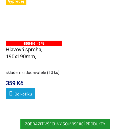
Výprodej
390 Kč
–7 %
Hlavová sprcha,
190x190mm,
ABS/chrom
skladem u dodavatele
(10 ks)
359 Kč
Do košíku
ZOBRAZIT VŠECHNY SOUVISEJÍCÍ PRODUKTY