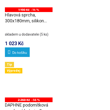
1 190 Kč
–14 %
Hlavová sprcha,
300x180mm, silikon
trysky, ABS/chrom/bílá
skladem u dodavatele
(5 ks)
1 023 Kč
Do košíku
Tip
Výprodej
2 260 Kč
–56 %
DAPHNE podomítková