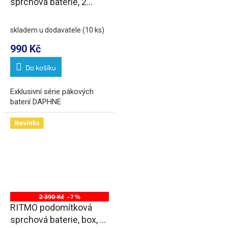
sprchová baterie, 2
výstupy, chrom
skladem u dodavatele
(10 ks)
990 Kč
Do košíku
Exklusivní série pákových
baterií DAPHNE
Novinka
2 390 Kč
–7 %
RITMO podomítková
sprchová baterie, box, 2