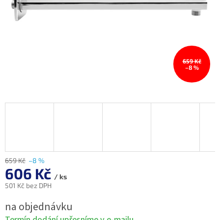
659 Kč
–8 %
659 Kč
–8 %
606 Kč
/ ks
501 Kč bez DPH
Měrná
na objednávku
cena:
Termín dodání upřesníme v e-mailu.