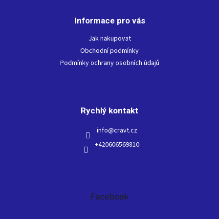
á
p
Informace pro vás
a
t
Jak nakupovat
í
Obchodní podmínky
Podmínky ochrany osobních údajů
Rychlý kontakt
info
@
cravt.cz
+420606569810
Facebook