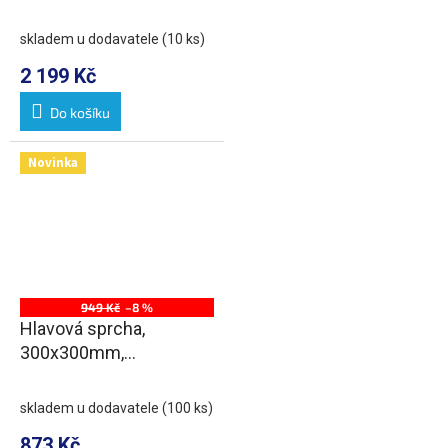
výstupy, chrom
skladem u dodavatele
(10 ks)
2 199 Kč
Do košíku
Novinka
949 Kč
–8 %
Hlavová sprcha,
300x300mm,
ABS/chrom
skladem u dodavatele
(100 ks)
873 Kč