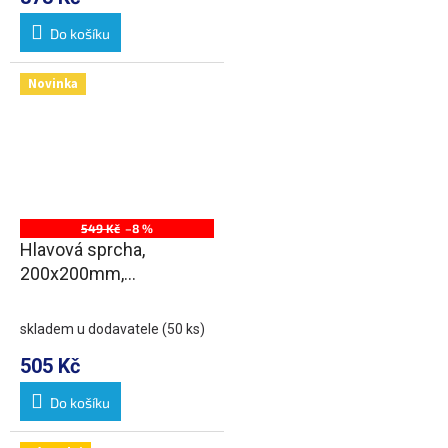
Do košíku
Novinka
549 Kč
–8 %
Hlavová sprcha,
200x200mm,
ABS/chrom
skladem u dodavatele
(50 ks)
505 Kč
Do košíku