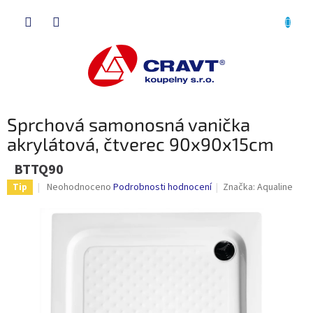
Přejít
NÁKU
na
obsah
KOŠÍK
Sprchová samonosná vanička
akrylátová, čtverec 90x90x15cm
BTTQ90
Průměrné
Neohodnoceno
Podrobnosti hodnocení
Značka:
Aqualine
Tip
hodnocení
produktu
je
0,0
z
5
hvězdiček.