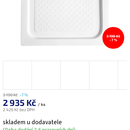
3 190 Kč
–7 %
3 190 Kč
–7 %
2 935 Kč
/ ks
2 426 Kč bez DPH
Měrná
skladem u dodavatele
cena:
(Doba dodání 2-6 pracovních dní)