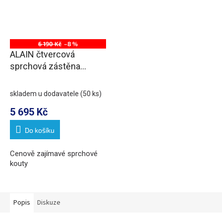
6 190 Kč
–8 %
ALAIN čtvercová
sprchová zástěna
900x900mm, sklo Brick
skladem u dodavatele
(50 ks)
5 695 Kč
Do košíku
Cenově zajímavé sprchové
kouty
Popis
Diskuze