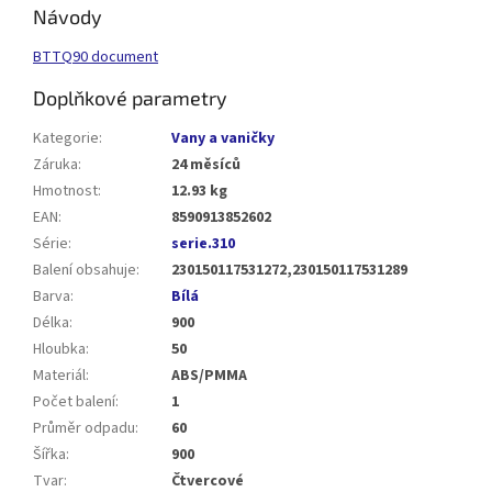
Návody
BTTQ90 document
Doplňkové parametry
Kategorie
:
Vany a vaničky
Záruka
:
24 měsíců
Hmotnost
:
12.93 kg
EAN
:
8590913852602
Série
:
serie.310
Balení obsahuje
:
230150117531272,230150117531289
Barva
:
Bílá
Délka
:
900
Hloubka
:
50
Materiál
:
ABS/PMMA
Počet balení
:
1
Průměr odpadu
:
60
Šířka
:
900
Tvar
:
Čtvercové