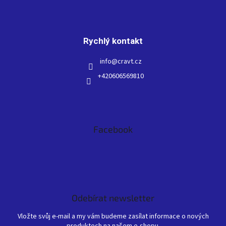
Rychlý kontakt
info
@
cravt.cz
+420606569810
Facebook
Odebírat newsletter
Vložte svůj e-mail a my vám budeme zasílat informace o nových
produktech na našem e-shopu.