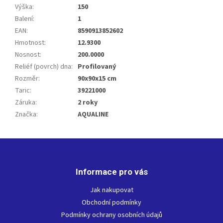
Výška
:
150
Balení
:
1
EAN
:
8590913852602
Hmotnost
:
12.9300
Nosnost
:
200.0000
Reliéf (povrch) dna
:
Profilovaný
Rozměr
:
90x90x15 cm
Taric
:
39221000
Záruka
:
2 roky
Značka
:
AQUALINE
Z
á
p
Informace pro vás
a
t
Jak nakupovat
í
Obchodní podmínky
Podmínky ochrany osobních údajů