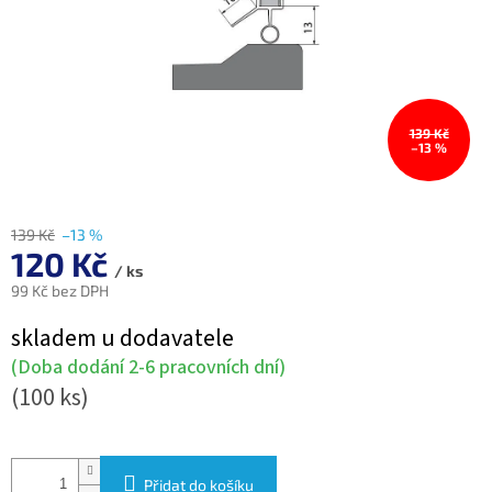
139 Kč
–13 %
139 Kč
–13 %
120 Kč
/ ks
99 Kč bez DPH
Měrná
skladem u dodavatele
cena:
(Doba dodání 2-6 pracovních dní)
(100 ks)
Přidat do košíku