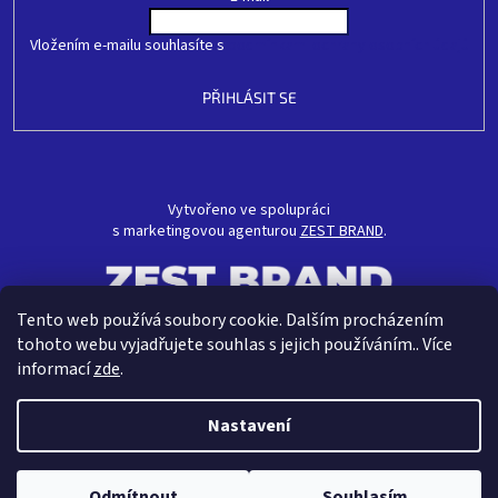
Vložením e-mailu souhlasíte s
podmínkami ochrany osobních údajů
PŘIHLÁSIT SE
Vytvořeno ve spolupráci
s marketingovou agenturou
ZEST BRAND
.
Tento web používá soubory cookie. Dalším procházením
tohoto webu vyjadřujete souhlas s jejich používáním.. Více
informací
zde
.
Nastavení
Vytvořil Shoptet
Odmítnout
Souhlasím
Copyright 2026
CRAVT koupelny s.r.o.
. Všechna práva vyhrazena.