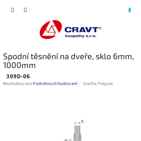
Přejít
NÁKU
na
obsah
KOŠÍK
Spodní těsnění na dveře, sklo 6mm,
1000mm
309D-06
Průměrné
Neohodnoceno
Podrobnosti hodnocení
Značka:
Polysan
hodnocení
produktu
je
0,0
z
5
hvězdiček.