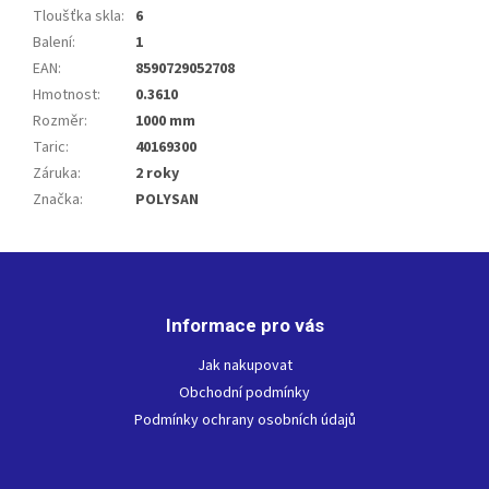
Tloušťka skla
:
6
Balení
:
1
EAN
:
8590729052708
Hmotnost
:
0.3610
Rozměr
:
1000 mm
Taric
:
40169300
Záruka
:
2 roky
Značka
:
POLYSAN
Z
á
p
Informace pro vás
a
t
Jak nakupovat
í
Obchodní podmínky
Podmínky ochrany osobních údajů