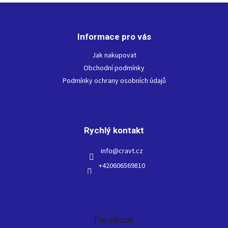
Z
á
p
Informace pro vás
a
t
Jak nakupovat
í
Obchodní podmínky
Podmínky ochrany osobních údajů
Rychlý kontakt
info
@
cravt.cz
+420606569810
Facebook