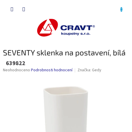
Přejít
NÁKU
na
obsah
KOŠÍK
SEVENTY sklenka na postavení, bílá
639822
Průměrné
Neohodnoceno
Podrobnosti hodnocení
Značka:
Gedy
hodnocení
produktu
je
0,0
z
5
hvězdiček.