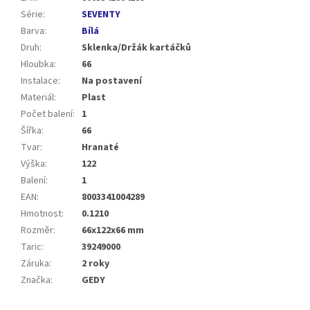
Série
:
SEVENTY
Barva
:
Bílá
Druh
:
Sklenka/Držák kartáčků
Hloubka
:
66
Instalace
:
Na postavení
Materiál
:
Plast
Počet balení
:
1
Šířka
:
66
Tvar
:
Hranaté
Výška
:
122
Balení
:
1
EAN
:
8003341004289
Hmotnost
:
0.1210
Rozměr
:
66x122x66 mm
Taric
:
39249000
Záruka
:
2 roky
Značka
:
GEDY