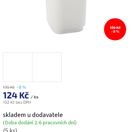
135 Kč
–8 %
135 Kč
–8 %
124 Kč
/ ks
102 Kč bez DPH
Měrná
skladem u dodavatele
cena:
(Doba dodání 2-6 pracovních dní)
(5 ks)