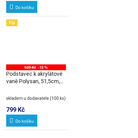
Do košíku
Tip
929 Kč
–13 %
Podstavec k akrylátové
vaně Polysan, 51,5cm,
pár
skladem u dodavatele
(100 ks)
799 Kč
Do košíku