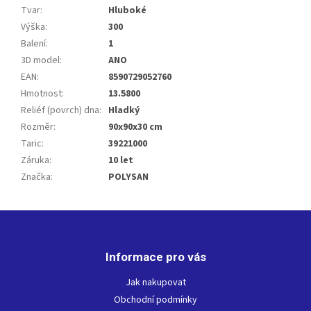
Tvar
:
Hluboké
Výška
:
300
Balení
:
1
3D model
:
ANO
EAN
:
8590729052760
Hmotnost
:
13.5800
Reliéf (povrch) dna
:
Hladký
Rozměr
:
90x90x30 cm
Taric
:
39221000
Záruka
:
10 let
Značka
:
POLYSAN
Z
á
p
Informace pro vás
a
t
Jak nakupovat
í
Obchodní podmínky