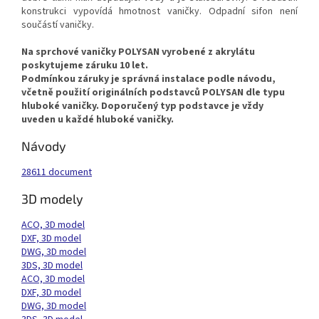
konstrukci vypovídá hmotnost vaničky. Odpadní sifon není
součástí vaničky.
Na sprchové vaničky POLYSAN vyrobené z akrylátu
poskytujeme záruku 10 let.
Podmínkou záruky je správná instalace podle návodu,
včetně použití originálních podstavců POLYSAN dle typu
hluboké vaničky.
Doporučený typ podstavce je vždy
uveden u každé hluboké vaničky.
Návody
28611 document
3D modely
ACO, 3D model
DXF, 3D model
DWG, 3D model
3DS, 3D model
ACO, 3D model
DXF, 3D model
DWG, 3D model