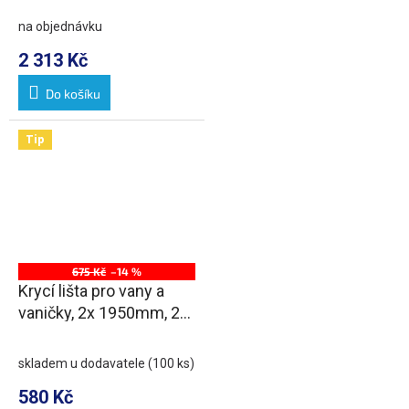
na objednávku
2 313 Kč
Do košíku
Tip
675 Kč
–14 %
Krycí lišta pro vany a
vaničky, 2x 1950mm, 2x
roh, 2x zakončení, bílá
skladem u dodavatele
(100 ks)
580 Kč