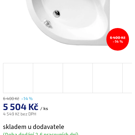
6 400 Kč
–14 %
6 400 Kč
–14 %
5 504 Kč
/ ks
4 549 Kč bez DPH
Měrná
skladem u dodavatele
cena:
(Doba dodání 2-6 pracovních dní)