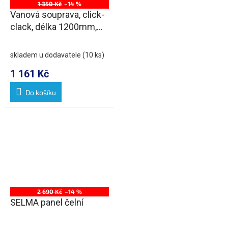
1 350 Kč
–14 %
Vanová souprava, click-
clack, délka 1200mm,
zátka 72mm, chrom
skladem u dodavatele
(10 ks)
1 161 Kč
Do košíku
2 690 Kč
–14 %
SELMA panel čelní