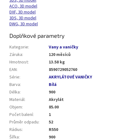
3DS, 3D model
ACO, 3D model
DXF, 3D model
3DS, 3D model
DWG, 3D model
Doplňkové parametry
Kategorie
:
Vany a vaničky
Záruka
:
120 měsíců
Hmotnost
:
13.58 kg
EAN
:
8590729052760
Série
:
AKRYLÁTOVÉ VANIČKY
Barva
:
Bílá
Délka
:
900
Materiál
:
Akrylát
Objem
:
85.00
Počet balení
:
1
Průměr odpadu
:
52
Rádius
:
R550
Šířka
:
900