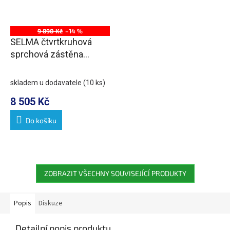
9 890 Kč
–14 %
SELMA čtvrtkruhová
sprchová zástěna
900x900x1650mm, čiré
sklo
skladem u dodavatele
(10 ks)
8 505 Kč
Do košíku
ZOBRAZIT VŠECHNY SOUVISEJÍCÍ PRODUKTY
Popis
Diskuze
Detailní popis produktu