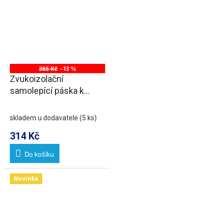
365 Kč
–13 %
Zvukoizolační
samolepící páska k
vaně, 3m
skladem u dodavatele
(5 ks)
314 Kč
Do košíku
Novinka