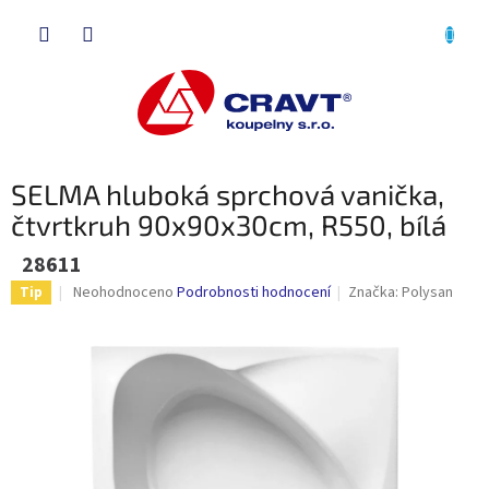
Přejít
NÁKU
na
obsah
KOŠÍK
SELMA hluboká sprchová vanička,
čtvrtkruh 90x90x30cm, R550, bílá
28611
Průměrné
Neohodnoceno
Podrobnosti hodnocení
Značka:
Polysan
Tip
hodnocení
produktu
je
0,0
z
5
hvězdiček.