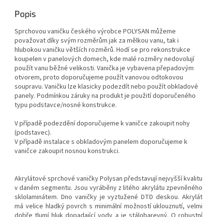
Popis
Sprchovou vaničku českého výrobce POLYSAN můžeme
považovat díky svým rozměrům jak za mělkou vanu, tak i
hlubokou vaničku větších rozměrů. Hodí se pro rekonstrukce
koupelen v panelových domech, kde malé rozměry nedovolují
použít vanu běžné velikosti. Vanička je vybavena přepadovým
otvorem, proto doporučujeme použít vanovou odtokovou
soupravu. Vaničku lze klasicky podezdít nebo použít obkladové
panely. Podmínkou záruky na produkt je použití doporučeného
typu podstavce/nosné konstrukce.
V případě podezdění doporučujeme k vaničce zakoupit nohy
(podstavec).
V případě instalace s obkladovým panelem doporučujeme k
vaničce zakoupit nosnou konstrukci.
Akrylátové sprchové vaničky Polysan představují nejvyšší kvalitu
v daném segmentu. Jsou vyráběny z litého akrylátu zpevněného
sklolaminátem. Dno vaničky je vyztužené DTD deskou. Akrylát
má velice hladký povrch s minimální možností uklouznutí, velmi
dobře tlumí hluk dopadající vody a je stálobarevný. O robustní