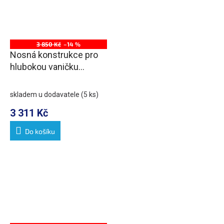
3 850 Kč
–14 %
Nosná konstrukce pro
hlubokou vaničku
SELMA 90x90cm
skladem u dodavatele
(5 ks)
3 311 Kč
Do košíku