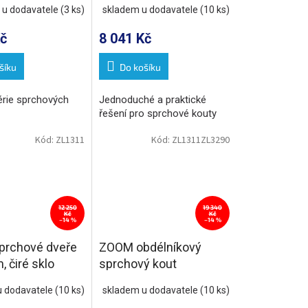
 u dodavatele
(3 ks)
skladem u dodavatele
(10 ks)
č
8 041 Kč
šíku
Do košíku
érie sprchových
Jednoduché a praktické
řešení pro sprchové kouty
Kód:
ZL1311
Kód:
ZL1311ZL3290
12 250
19 340
Kč
Kč
–14 %
–14 %
rchové dveře
ZOOM obdélníkový
 čiré sklo
sprchový kout
1100x900mm L/P
u dodavatele
(10 ks)
skladem u dodavatele
(10 ks)
varianta