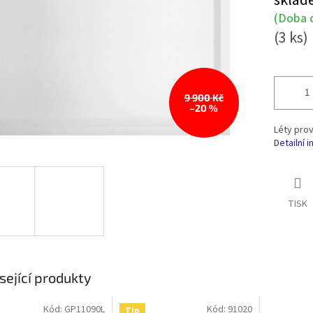
sklad
cena:
(Doba d
(3 ks)
9 900 Kč
–20 %
Léty pro
Detailní 
TISK
sející produkty
Kód:
GP11090L
Kód:
91020
Tip