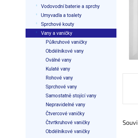
p
Vodovodní baterie a sprchy
a
n
Umyvadla a toalety
e
Sprchové kouty
l
Vany a vaničky
Půlkruhové vaničky
Obdélníkové vany
Oválné vany
Kulaté vany
Rohové vany
Sprchové vany
Samostatně stojící vany
Nepravidelné vany
Čtvercové vaničky
Souvi
Čtvrtkruhové vaničky
Obdélníkové vaničky