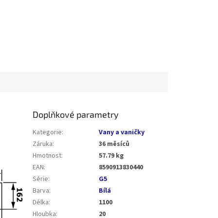
Doplňkové parametry
Kategorie
:
Vany a vaničky
Záruka
:
36 měsíců
Hmotnost
:
57.79 kg
EAN
:
8590913830440
Série
:
G5
Barva
:
Bílá
Délka
:
1100
Hloubka
:
20