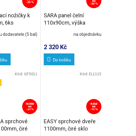
Kč
–20 %
–20 %
cí nožičky k
SARA panel čelní
m, 6ks
110x90cm, výška
10cm, pravý
u dodavatele
(5 bal)
na objednávku
2 320 Kč
šíku
Do košíku
Kód:
GF5011
Kód:
EL1115
16 990
9 350
Kč
Kč
–41 %
–14 %
A sprchové
EASY sprchové dveře
100mm, čiré
1100mm, čiré sklo