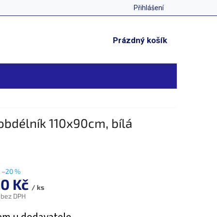
Přihlášení
NÁKUPNÍ
Prázdný košík
KOŠÍK
obdélník 110x90cm, bílá
–20 %
20 Kč
/ ks
 bez DPH