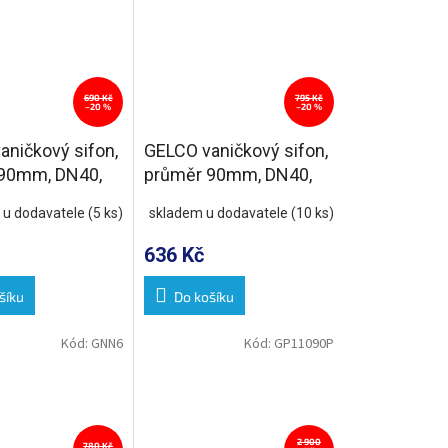
690 Kč
795 Kč
–20 %
–20 %
aničkový sifon,
GELCO vaničkový sifon,
90mm, DN40,
průměr 90mm, DN40,
erez lesk
nízký, krytka nerez lesk
 u dodavatele
(5 ks)
skladem u dodavatele
(10 ks)
636 Kč
šíku
Do košíku
Kód:
GNN6
Kód:
GP11090P
2 900
780 Kč