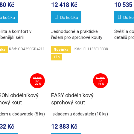
80 Kč
12 418 Kč
10 535
o košíku
Do košíku
Do ko
ilita a komfort v
Jednoduché a praktické
Svěží a d
íbenější sérii
řešení pro sprchové kouty
detailů p
Kód:
GD4290GD4211
Kód:
EL1138EL3338
nka
Novinka
Tip
25 290
14 980
Kč
Kč
–20 %
–14 %
ON obdélníkový
EASY obdélníkový
hový kout
sprchový kout
x1100mm L/P
1100x900mm L/P
adem u dodavatele
(5 ks)
skladem u dodavatele
(10 ks)
nta, rohový vstup
varianta, sklo Brick
32 Kč
12 883 Kč