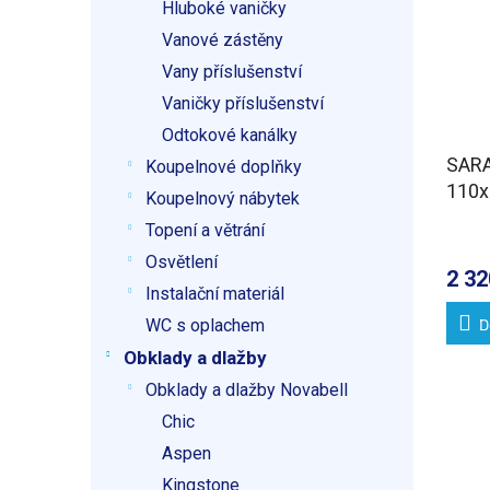
Hluboké vaničky
Vanové zástěny
Vany příslušenství
Vaničky příslušenství
Odtokové kanálky
SARA
Koupelnové doplňky
110x
Koupelnový nábytek
10cm
Topení a větrání
Osvětlení
2 32
Instalační materiál
D
WC s oplachem
Obklady a dlažby
Obklady a dlažby Novabell
Chic
Aspen
Kingstone