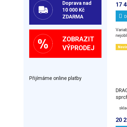
Doprava nad
17 4
10 000 Kč
ZDARMA
D
Variab
nejobl
ZOBRAZIT
VÝPRODEJ
Novi
Přijímáme online platby
DRAG
sprc
900
skl
varia
20 2