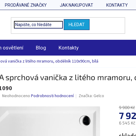
PRODÁVANÉ ZNAČKY
JAK NAKUPOVAT
KONTAKTY
HLEDAT
n osvětlení
Blog
Kontakty
ová vanička z litého mramoru, obdélník 110x90cm, bílá
 sprchová vanička z litého mramoru, 
1090
Průměrné
Neohodnoceno
Podrobnosti hodnocení
Značka:
Gelco
hodnocení
produktu
9 900 Kč
je
7 9
0,0
6 545 Kč
z
5
Měrná
hvězdiček.