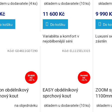
adem u dodavatele
(4 ks)
skladem u dodavatele
(10 ks)
skladem
a bílá
Kč
11 600 Kč
9 990 K
o košíku
Do košíku
Do ko
Variabilita a komfort v
Luxusní s
nejoblíbenější sérii
zástěn
Kód:
GD4611GD7290
Kód:
EL1115EL3315
21 850
14 440
Kč
Kč
–20 %
–14 %
on obdélníkový
EASY obdélníkový
ZOOM sp
hový kout
sprchový kout
1100mm,
0x900mm L/P
1100x900mm, čiré sklo
na objednávku
skladem u dodavatele
(10 ks)
skladem 
nta
L/P varianta