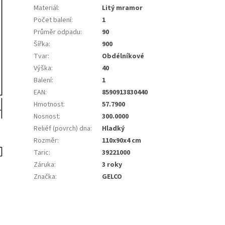
Materiál
:
Litý mramor
Počet balení
:
1
Průměr odpadu
:
90
Šířka
:
900
Tvar
:
Obdélníkové
Výška
:
40
Balení
:
1
EAN
:
8590913830440
Hmotnost
:
57.7900
Nosnost
:
300.0000
Reliéf (povrch) dna
:
Hladký
Rozměr
:
110x90x4 cm
Taric
:
39221000
Záruka
:
3 roky
Značka
:
GELCO