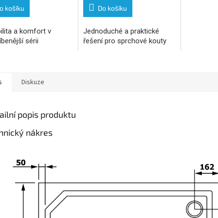
o košíku
Do košíku
ilita a komfort v
Jednoduché a praktické
íbenější sérii
řešení pro sprchové kouty
s
Diskuze
ailní popis produktu
hnický nákres