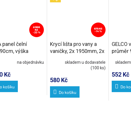
2 900
675 Kč
Kč
–14 %
–20 %
 panel čelní
Krycí lišta pro vany a
GELCO v
90cm, výška
vaničky, 2x 1950mm, 2x
průměr 
, levý
roh, 2x zakončení, bílá
krytka n
na objednávku
skladem u dodavatele
skladem
(100 ks)
0 Kč
552 Kč
580 Kč
o košíku
Do ko
Do košíku