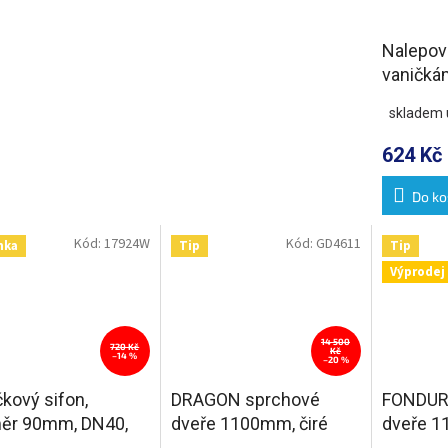
Nalepova
vaničká
skladem 
624 Kč
Do ko
Kód:
17924W
Kód:
GD4611
nka
Tip
Tip
Výprodej
14 500
720 Kč
Kč
–14 %
–20 %
kový sifon,
DRAGON sprchové
FONDUR
ěr 90mm, DN40,
dveře 1100mm, čiré
dveře 1
 v mezikruží,
sklo
sklo