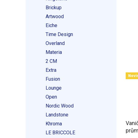
Brickup
Artwood
Eiche
Time Design
Overland
Materia
2 CM
Extra
Novi
Fusion
Lounge
Open
Nordic Wood
Landstone
Vanič
Khroma
prům
LE BRICCOLE
odtok