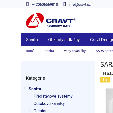
Přejít
+420606569810
info@cravt.cz
na
obsah
Sanita
Obklady a dlažby
Cravt Desig
Domů
Sanita
Vany a vaničky
SARA sprch
SARA
P
o
HS1
Přeskočit
s
Kategorie
kategorie
t
Tip
r
Sanita
a
Předstěnové systémy
n
n
Odtokové kanálky
í
Ostatní