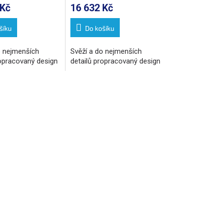
 Kč
16 632 Kč
šíku
Do košíku
o nejmenších
Svěží a do nejmenších
ropracovaný design
detailů propracovaný design