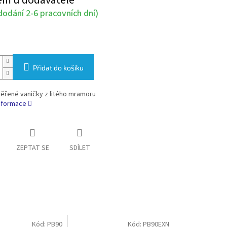
em u dodavatele
odání 2-6 pracovních dní)
Přidat do košíku
věřené vaničky z litého mramoru
informace
ZEPTAT SE
SDÍLET
Kód:
PB90
Kód:
PB90EXN