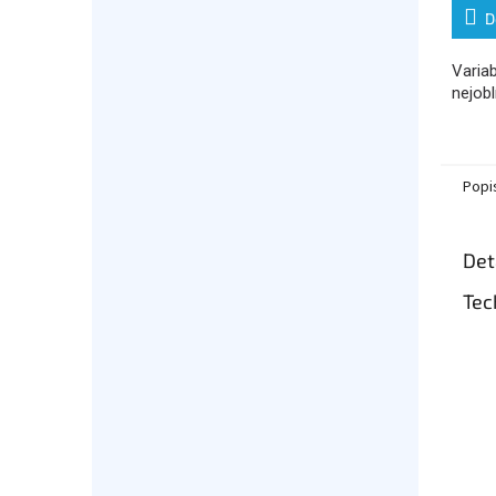
D
Variab
nejobl
Popi
Det
Tec