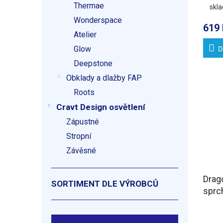
Thermae
skl
krytk
Wonderspace
619 
Atelier
Glow
D
Deepstone
Obklady a dlažby FAP
Roots
Cravt Design osvětlení
Zápustné
Stropní
Závěsné
Drag
SORTIMENT DLE VÝROBCŮ
sprc
110
varia