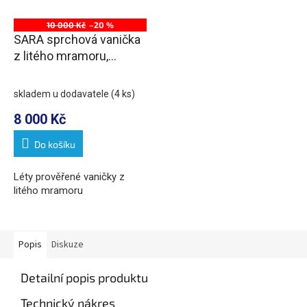
10 000 Kč
–20 %
SARA sprchová vanička
z litého mramoru,
obdélník 120x80cm, bílá
skladem u dodavatele
(4 ks)
8 000 Kč
Do košíku
Léty prověřené vaničky z
litého mramoru
Popis
Diskuze
Detailní popis produktu
Technický nákres