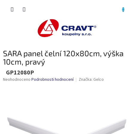
Přejít
NÁKU
na
obsah
KOŠÍK
SARA panel čelní 120x80cm, výška
10cm, pravý
GP12080P
Průměrné
Neohodnoceno
Podrobnosti hodnocení
Značka:
Gelco
hodnocení
produktu
je
0,0
z
5
hvězdiček.