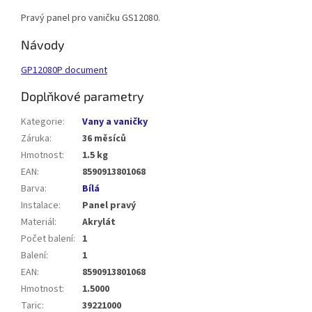
Pravý panel pro vaničku GS12080.
Návody
GP12080P document
Doplňkové parametry
Kategorie
:
Vany a vaničky
Záruka
:
36 měsíců
Hmotnost
:
1.5 kg
EAN
:
8590913801068
Barva
:
Bílá
Instalace
:
Panel pravý
Materiál
:
Akrylát
Počet balení
:
1
Balení
:
1
EAN
:
8590913801068
Hmotnost
:
1.5000
Taric
:
39221000