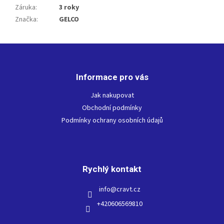
Záruka
:
3 roky
Značka
:
GELCO
Z
á
p
Informace pro vás
a
t
Jak nakupovat
í
Obchodní podmínky
Podmínky ochrany osobních údajů
Rychlý kontakt
info
@
cravt.cz
+420606569810