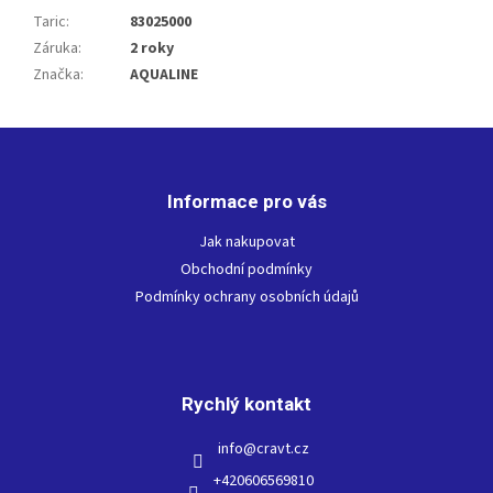
Taric
:
83025000
Záruka
:
2 roky
Značka
:
AQUALINE
Z
á
p
Informace pro vás
a
t
Jak nakupovat
í
Obchodní podmínky
Podmínky ochrany osobních údajů
Rychlý kontakt
info
@
cravt.cz
+420606569810