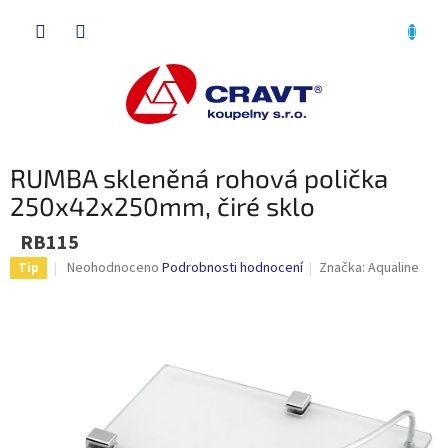
Přejít
NÁKU
na
obsah
KOŠÍK
RUMBA skleněná rohová polička
250x42x250mm, čiré sklo
RB115
Průměrné
Neohodnoceno
Podrobnosti hodnocení
Značka:
Aqualine
Tip
hodnocení
produktu
je
0,0
z
5
hvězdiček.