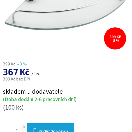
399 Kč
–8 %
399 Kč
–8 %
367 Kč
/ ks
303 Kč bez DPH
Měrná
skladem u dodavatele
cena:
(Doba dodání 2-6 pracovních dní)
(100 ks)
Přidat do košíku