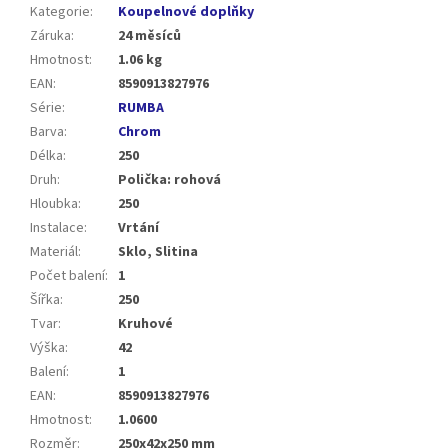
Kategorie
:
Koupelnové doplňky
Záruka
:
24 měsíců
Hmotnost
:
1.06 kg
EAN
:
8590913827976
Série
:
RUMBA
Barva
:
Chrom
Délka
:
250
Druh
:
Polička: rohová
Hloubka
:
250
Instalace
:
Vrtání
Materiál
:
Sklo, Slitina
Počet balení
:
1
Šířka
:
250
Tvar
:
Kruhové
Výška
:
42
Balení
:
1
EAN
:
8590913827976
Hmotnost
:
1.0600
Rozměr
:
250x42x250 mm