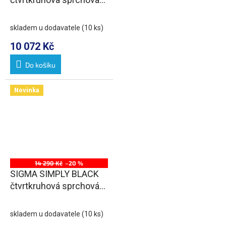
zástěna 1000x800 mm,
R550, L/R, čiré sklo
skladem u dodavatele
(10 ks)
10 072 Kč
Do košíku
Novinka
14 290 Kč
–20 %
SIGMA SIMPLY BLACK
čtvrtkruhová sprchová
zástěna 1000x800 mm,
R550, L/R, čiré sklo
skladem u dodavatele
(10 ks)