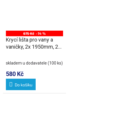
675 Kč
–14 %
Krycí lišta pro vany a
vaničky, 2x 1950mm, 2x
roh, 2x zakončení, bílá
skladem u dodavatele
(100 ks)
580 Kč
Do košíku