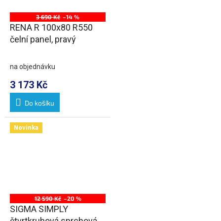
3 690 Kč
–14 %
RENA R 100x80 R550
čelní panel, pravý
na objednávku
3 173 Kč
Do košíku
Novinka
12 590 Kč
–20 %
SIGMA SIMPLY
čtvrtkruhová sprchová