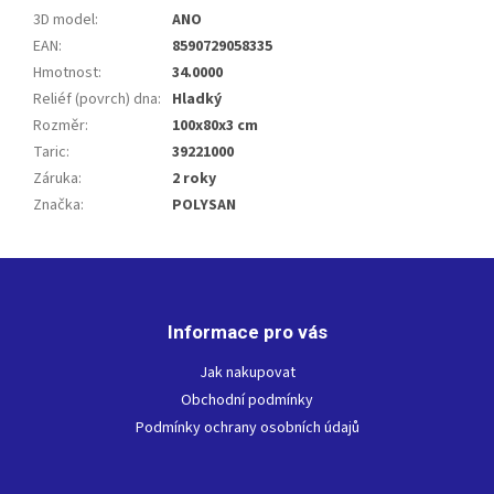
3D model
:
ANO
EAN
:
8590729058335
Hmotnost
:
34.0000
Reliéf (povrch) dna
:
Hladký
Rozměr
:
100x80x3 cm
Taric
:
39221000
Záruka
:
2 roky
Značka
:
POLYSAN
Z
á
p
Informace pro vás
a
t
Jak nakupovat
í
Obchodní podmínky
Podmínky ochrany osobních údajů