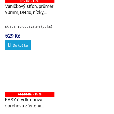
615 Kč
–13 %
Vaničkový sifon, průměr
90mm, DN40, nízký,
krytka nerez lesk
skladem u dodavatele
(50 ks)
529 Kč
Do košíku
11 850 Kč
–14 %
EASY čtvrtkruhová
sprchová zástěna
1000x800mm, L/R, čiré