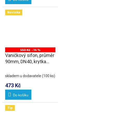
Novinka
550 Kč
–14 %
Vaničkový sifon, průměr
90mm, DN40, krytka
nerez lesk
skladem u dodavatele
(100 ks)
473 Kč
Do košíku
Tip