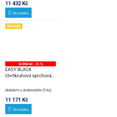
11 432 Kč
Do košíku
Novinka
12 990 Kč
–14 %
EASY BLACK
čtvrtkruhová sprchová
zástěna 1000x800mm,
L/R, čiré sklo
skladem u dodavatele
(5 ks)
11 171 Kč
Do košíku