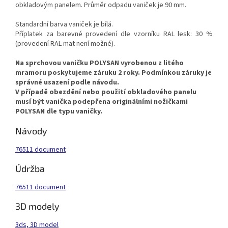
obkladovým panelem. Průměr odpadu vaniček je 90 mm.
Standardní barva vaniček je bílá.
Příplatek za barevné provedení dle vzorníku RAL lesk: 30 %
(provedení RAL mat není možné).
Na sprchovou vaničku POLYSAN vyrobenou z litého
mramoru poskytujeme záruku 2 roky. Podmínkou záruky je
správné usazení podle návodu.
V případě obezdění nebo použití obkladového panelu
musí být vanička podepřena originálními nožičkami
POLYSAN dle typu vaničky.
Návody
76511 document
Údržba
76511 document
3D modely
3ds, 3D model