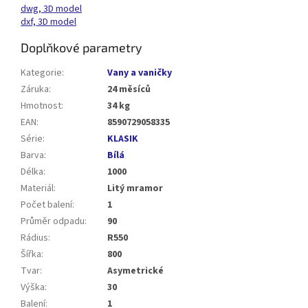
dwg, 3D model
dxf, 3D model
Doplňkové parametry
Kategorie
:
Vany a vaničky
Záruka
:
24 měsíců
Hmotnost
:
34 kg
EAN
:
8590729058335
Série
:
KLASIK
Barva
:
Bílá
Délka
:
1000
Materiál
:
Litý mramor
Počet balení
:
1
Průměr odpadu
:
90
Rádius
:
R550
Šířka
:
800
Tvar
:
Asymetrické
Výška
:
30
Balení
:
1