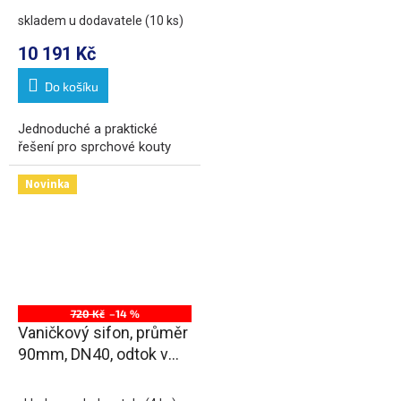
sklo
skladem u dodavatele
(10 ks)
10 191 Kč
Do košíku
Jednoduché a praktické
řešení pro sprchové kouty
Novinka
720 Kč
–14 %
Vaničkový sifon, průměr
90mm, DN40, odtok v
mezikruží, krytka bílá