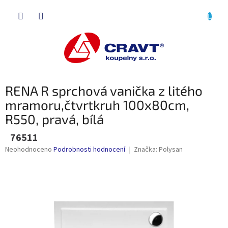
Přejít
NÁKU
na
obsah
KOŠÍK
RENA R sprchová vanička z litého
mramoru,čtvrtkruh 100x80cm,
R550, pravá, bílá
76511
Průměrné
Neohodnoceno
Podrobnosti hodnocení
Značka:
Polysan
hodnocení
produktu
je
0,0
z
5
hvězdiček.