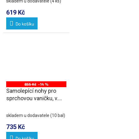
skladem u dodavatele
(4 ks)
619 Kč
Do košíku
855 Kč
–14 %
Samolepící nohy pro
sprchovou vaničku, v.
96-125mm (8ks/sada)
skladem u dodavatele
(10 bal)
735 Kč
Do košíku