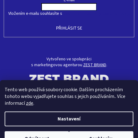
E-mail
Vložením e-mailu souhlasíte s
podmínkami ochrany osobních údajů
PŘIHLÁSIT SE
Vytvořeno ve spolupráci
s marketingovou agenturou
ZEST BRAND
.
Tento web používá soubory cookie. Dalším procházením
tohoto webu vyjadřujete souhlas s jejich používáním.. Více
informací
zde
.
Nastavení
Vytvořil Shoptet