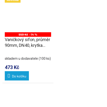
550 Kč
–14 %
Vaničkový sifon, průměr
90mm, DN40, krytka
nerez lesk
skladem u dodavatele
(100 ks)
473 Kč
Do košíku