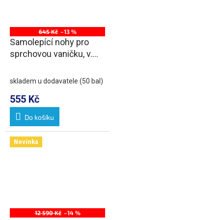
645 Kč
–13 %
Samolepící nohy pro
sprchovou vaničku, v.
96-125mm (6ks/sada)
skladem u dodavatele
(50 bal)
555 Kč
Do košíku
Novinka
12 590 Kč
–14 %