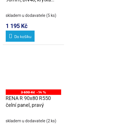
bronz
skladem u dodavatele
(5 ks)
1 195 Kč
Do košíku
3 690 Kč
–14 %
RENA R 90x80 R550
čelní panel, pravý
skladem u dodavatele
(2 ks)