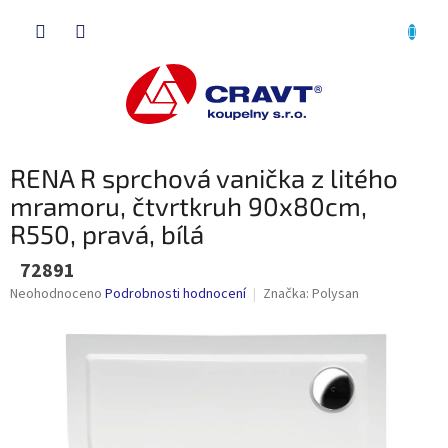
Přejít
NÁKU
na
obsah
KOŠÍK
RENA R sprchová vanička z litého
mramoru, čtvrtkruh 90x80cm,
R550, pravá, bílá
72891
Průměrné
Neohodnoceno
Podrobnosti hodnocení
Značka:
Polysan
hodnocení
produktu
je
0,0
z
5
hvězdiček.