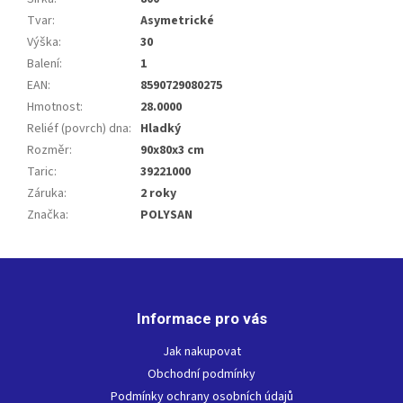
Tvar
:
Asymetrické
Výška
:
30
Balení
:
1
EAN
:
8590729080275
Hmotnost
:
28.0000
Reliéf (povrch) dna
:
Hladký
Rozměr
:
90x80x3 cm
Taric
:
39221000
Záruka
:
2 roky
Značka
:
POLYSAN
Z
á
p
Informace pro vás
a
t
Jak nakupovat
í
Obchodní podmínky
Podmínky ochrany osobních údajů