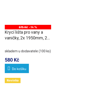
675 Kč
–14 %
Krycí lišta pro vany a
vaničky, 2x 1950mm, 2x
roh, 2x zakončení, bílá
skladem u dodavatele
(100 ks)
580 Kč
Do košíku
Novinka