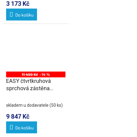
3 173 Kč
Do košíku
11 450 Kč
–14 %
EASY čtvrtkruhová
sprchová zástěna
900x800mm, L/R, čiré
sklo
skladem u dodavatele
(50 ks)
9 847 Kč
Do košíku