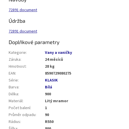
72891 document
Údržba
72891 document
Doplňkové parametry
Kategorie
:
Vany a vaničky
Záruka
:
24 měsíců
Hmotnost
:
28 kg
EAN
:
8590729080275
Série
:
KLASIK
Barva
:
Bílá
Délka
:
900
Materiál
:
Litý mramor
Počet balení
:
1
Průměr odpadu
:
90
Rádius
:
R550
Šířka
:
800