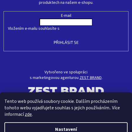
produktech na našem e-shopu.
E-mail
Vložením e-mailu souhlasíte s
podmínkami ochrany osobních údajů
PŘIHLÁSIT SE
Vytvořeno ve spolupráci
s marketingovou agenturou
ZEST BRAND
.
Tento web používá soubory cookie. Dalším procházením
tohoto webu vyjadřujete souhlas s jejich používáním.. Více
informací
zde
.
Nastavení
Vytvořil Shoptet