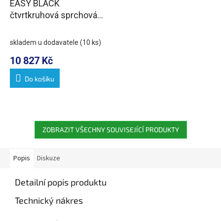
EASY BLACK
čtvrtkruhová sprchová
zástěna 900x800mm,
L/R, čiré sklo
skladem u dodavatele
(10 ks)
10 827 Kč
Do košíku
ZOBRAZIT VŠECHNY SOUVISEJÍCÍ PRODUKTY
Popis
Diskuze
Detailní popis produktu
Technický nákres