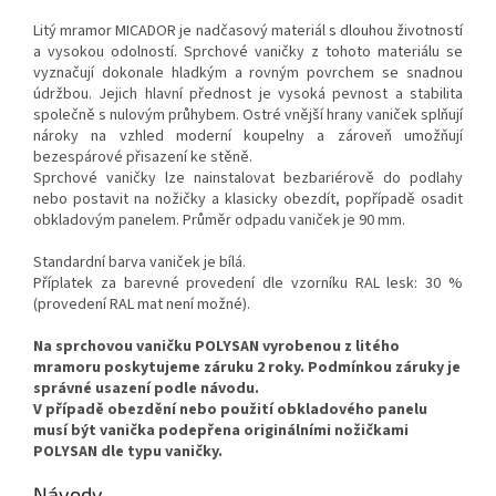
Litý mramor MICADOR je nadčasový materiál s dlouhou životností
a vysokou odolností. Sprchové vaničky z tohoto materiálu se
vyznačují dokonale hladkým a rovným povrchem se snadnou
údržbou. Jejich hlavní přednost je vysoká pevnost a stabilita
společně s nulovým průhybem. Ostré vnější hrany vaniček splňují
nároky na vzhled moderní koupelny a zároveň umožňují
bezespárové přisazení ke stěně.
Sprchové vaničky lze nainstalovat bezbariérově do podlahy
nebo postavit na nožičky a klasicky obezdít, popřípadě osadit
obkladovým panelem. Průměr odpadu vaniček je 90 mm.
Standardní barva vaniček je bílá.
Příplatek za barevné provedení dle vzorníku RAL lesk: 30 %
(provedení RAL mat není možné).
Na sprchovou vaničku POLYSAN vyrobenou z litého
mramoru poskytujeme záruku 2 roky. Podmínkou záruky je
správné usazení podle návodu.
V případě obezdění nebo použití obkladového panelu
musí být vanička podepřena originálními nožičkami
POLYSAN dle typu vaničky.
Návody