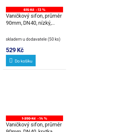
615 Kč
–13 %
Vaničkový sifon, průměr
90mm, DN40, nízký,
krytka nerez lesk
skladem u dodavatele
(50 ks)
529 Kč
Do košíku
1 390 Kč
–14 %
Vaničkový sifon, průměr
90mm, DN40, krytka