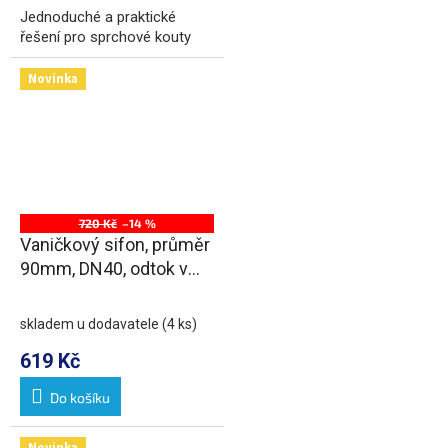
Jednoduché a praktické
řešení pro sprchové kouty
Novinka
720 Kč
–14 %
Vaničkový sifon, průměr
90mm, DN40, odtok v
mezikruží, krytka bílá
skladem u dodavatele
(4 ks)
619 Kč
Do košíku
Novinka