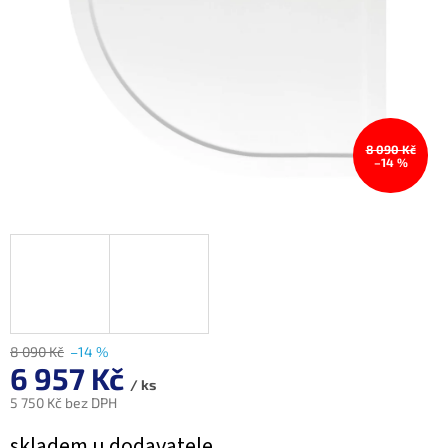
8 090 Kč
–14 %
8 090 Kč
–14 %
6 957 Kč
/ ks
5 750 Kč bez DPH
Měrná
skladem u dodavatele