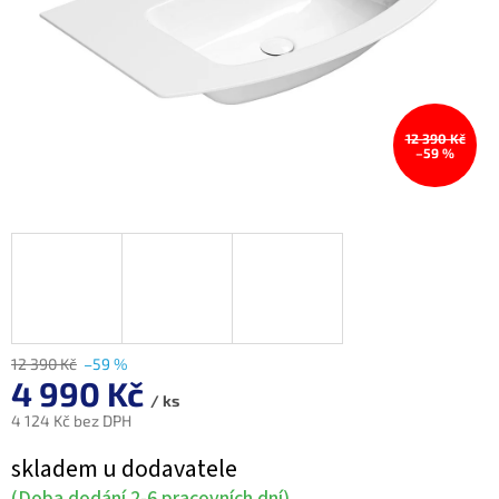
12 390 Kč
–59 %
12 390 Kč
–59 %
4 990 Kč
/ ks
4 124 Kč bez DPH
Měrná
skladem u dodavatele
cena:
(Doba dodání 2-6 pracovních dní)