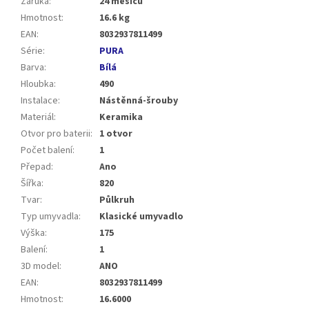
Záruka
:
24 měsíců
Hmotnost
:
16.6 kg
EAN
:
8032937811499
Série
:
PURA
Barva
:
Bílá
Hloubka
:
490
Instalace
:
Nástěnná-šrouby
Materiál
:
Keramika
Otvor pro baterii
:
1 otvor
Počet balení
:
1
Přepad
:
Ano
Šířka
:
820
Tvar
:
Půlkruh
Typ umyvadla
:
Klasické umyvadlo
Výška
:
175
Balení
:
1
3D model
:
ANO
EAN
:
8032937811499
Hmotnost
:
16.6000