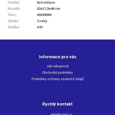
Ostatní
:
ExtraGlaze
Rozměr
:
82x17,5x49 cm
Taric
:
69109000
Záruka
:
2 roky
Značka
:
GSI
Z
á
p
Informace pro vás
a
t
Jak nakupovat
í
Obchodní podmínky
Podmínky ochrany osobních údajů
Rychlý kontakt
info
@
cravt.cz