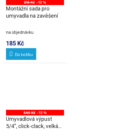
215 Kč
–13 %
Montážní sada pro
umyvadla na zavěšení
na objednávku
185 Kč
Do košíku
545 Kč
–13 %
Umyvadlová výpust
5/4“, click-clack, velká
zátka, 10-55mm, chrom