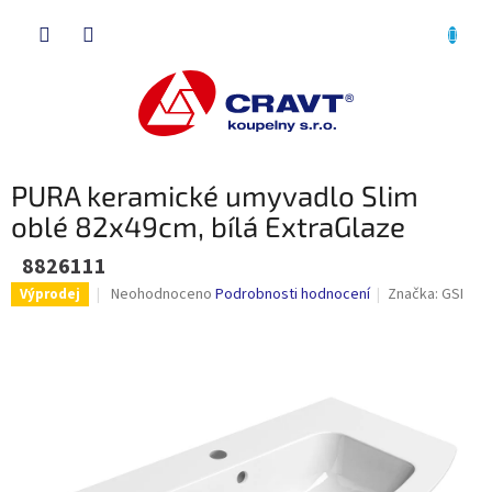
Přejít
NÁKU
na
obsah
KOŠÍK
PURA keramické umyvadlo Slim
oblé 82x49cm, bílá ExtraGlaze
8826111
Průměrné
Neohodnoceno
Podrobnosti hodnocení
Značka:
GSI
Výprodej
hodnocení
produktu
je
0,0
z
5
hvězdiček.