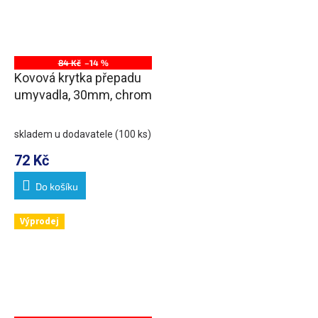
84 Kč
–14 %
Kovová krytka přepadu
umyvadla, 30mm, chrom
skladem u dodavatele
(100 ks)
72 Kč
Do košíku
Výprodej