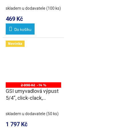
skladem u dodavatele
(100 ks)
469 Kč
Do košíku
Novinka
2 090 Kč
–14 %
GSI umyvadlová výpust
5/4“, click-clack,
keramická zátka, 5-
65mm, bílá ExtraGlaze
skladem u dodavatele
(50 ks)
1 797 Kč